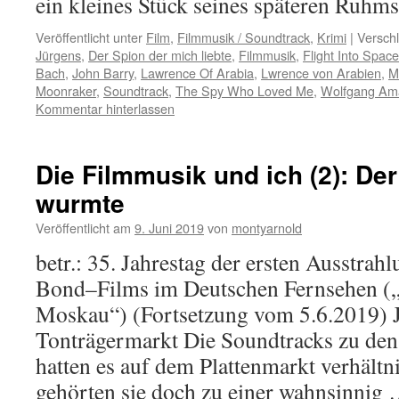
ein kleines Stück seines späteren Ruh
Veröffentlicht unter
Film
,
Filmmusik / Soundtrack
,
Krimi
|
Verschl
Jürgens
,
Der Spion der mich liebte
,
Filmmusik
,
Flight Into Space
Bach
,
John Barry
,
Lawrence Of Arabia
,
Lwrence von Arabien
,
M
Moonraker
,
Soundtrack
,
The Spy Who Loved Me
,
Wolfgang Am
Kommentar hinterlassen
Die Filmmusik und ich (2): De
wurmte
Veröffentlicht am
9. Juni 2019
von
montyarnold
betr.: 35. Jahrestag der ersten Ausstrah
Bond–Films im Deutschen Fernsehen („
Moskau“) (Fortsetzung vom 5.6.2019)
Tonträgermarkt Die Soundtracks zu de
hatten es auf dem Plattenmarkt verhältn
gehörten sie doch zu einer wahnsinnig