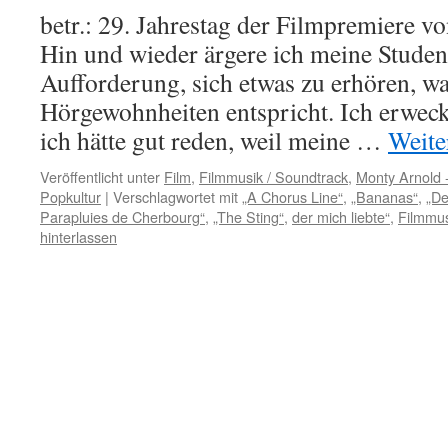
betr.: 29. Jahrestag der Filmpremiere 
Hin und wieder ärgere ich meine Studen
Aufforderung, sich etwas zu erhören, wa
Hörgewohnheiten entspricht. Ich erwec
ich hätte gut reden, weil meine …
Weite
Veröffentlicht unter
Film
,
Filmmusik / Soundtrack
,
Monty Arnold 
Popkultur
|
Verschlagwortet mit
„A Chorus Line“
,
„Bananas“
,
„De
Parapluies de Cherbourg“
,
„The Sting“
,
der mich liebte“
,
Filmmus
hinterlassen