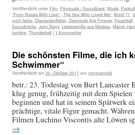
Veröffentlicht unter
Film
,
Filmmusik / Soundtrack
,
Musik
,
Popkult
"From Russia With Love"
,
„The Spy Who Loved Me“
,
Bond 77
,
d
mich liebte
,
Diamantenfieber
,
Diamonds Are Forever
,
Feuerball
,
Soundtracks
,
John Barry
,
Liebesgrüße aus Moskau
,
Marvin Ham
lumière
,
Thunderball
|
1 Kommentar
Die schönsten Filme, die ich k
Schwimmer“
Veröffentlicht am
20. Oktober 2017
von
montyarnold
betr.: 23. Todestag von Burt Lancaster 
klug genug, frühzeitig mit dem Spielen 
beginnen und hat in seinem Spätwerk e
prächtige, vitale Figur gemacht. Währen
Filmen Luchino Viscontis alte Löwen s
→