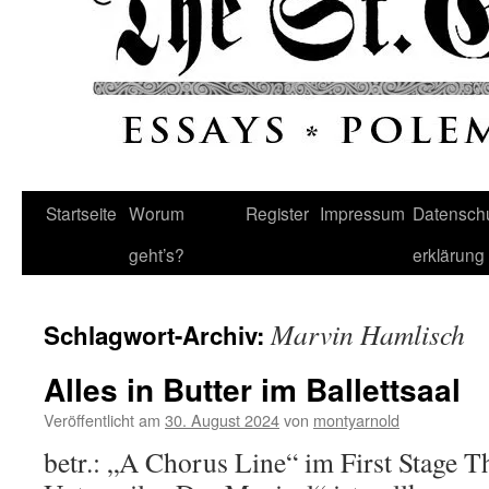
Startseite
Worum
Register
Impressum
Datenschu
geht’s?
erklärung
Marvin Hamlisch
Schlagwort-Archiv:
Alles in Butter im Ballettsaal
Veröffentlicht am
30. August 2024
von
montyarnold
betr.: „A Chorus Line“ im First Stage 