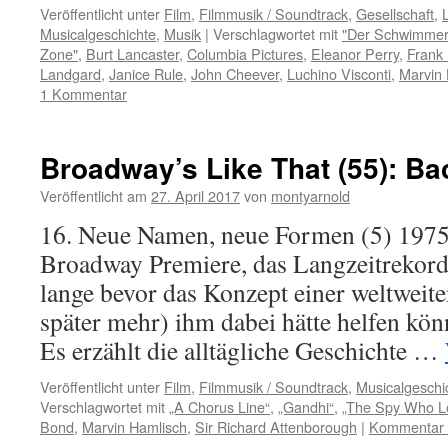
Veröffentlicht unter
Film
,
Filmmusik / Soundtrack
,
Gesellschaft
,
L
Musicalgeschichte
,
Musik
|
Verschlagwortet mit
"Der Schwimmer
Zone"
,
Burt Lancaster
,
Columbia Pictures
,
Eleanor Perry
,
Frank 
Landgard
,
Janice Rule
,
John Cheever
,
Luchino Visconti
,
Marvin 
1 Kommentar
Broadway’s Like That (55): B
Veröffentlicht am
27. April 2017
von
montyarnold
16. Neue Namen, neue Formen (5) 1975 
Broadway Premiere, das Langzeitrekorde 
lange bevor das Konzept einer weltwei
später mehr) ihm dabei hätte helfen kö
Es erzählt die alltägliche Geschichte …
Veröffentlicht unter
Film
,
Filmmusik / Soundtrack
,
Musicalgeschi
Verschlagwortet mit
„A Chorus Line“
,
„Gandhi“
,
„The Spy Who L
Bond
,
Marvin Hamlisch
,
Sir Richard Attenborough
|
Kommentar h