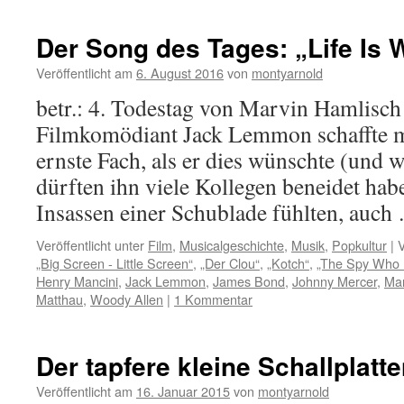
Der Song des Tages: „Life Is 
Veröffentlicht am
6. August 2016
von
montyarnold
betr.: 4. Todestag von Marvin Hamlisch 
Filmkomödiant Jack Lemmon schaffte mü
ernste Fach, als er dies wünschte (und
dürften ihn viele Kollegen beneidet habe
Insassen einer Schublade fühlten, auc
Veröffentlicht unter
Film
,
Musicalgeschichte
,
Musik
,
Popkultur
|
V
„Big Screen - Little Screen“
,
„Der Clou“
,
„Kotch“
,
„The Spy Who 
Henry Mancini
,
Jack Lemmon
,
James Bond
,
Johnny Mercer
,
Mar
Matthau
,
Woody Allen
|
1 Kommentar
Der tapfere kleine Schallplatt
Veröffentlicht am
16. Januar 2015
von
montyarnold