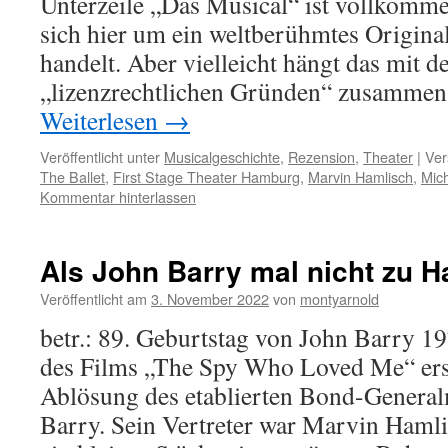
Unterzeile „Das Musical“ ist vollkommen
sich hier um ein weltberühmtes Origina
handelt. Aber vielleicht hängt das mit d
„lizenzrechtlichen Gründen“ zusammen
Weiterlesen
→
Veröffentlicht unter
Musicalgeschichte
,
Rezension
,
Theater
|
Ver
The Ballet
,
First Stage Theater Hamburg
,
Marvin Hamlisch
,
Mic
Kommentar hinterlassen
Als John Barry mal nicht zu 
Veröffentlicht am
3. November 2022
von
montyarnold
betr.: 89. Geburtstag von John Barry 19
des Films „The Spy Who Loved Me“ ers
Ablösung des etablierten Bond-General
Barry. Sein Vertreter war Marvin Hamlis