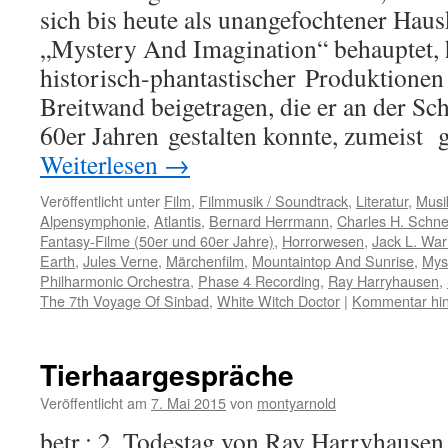
sich bis heute als unangefochtener Hau
„Mystery And Imagination“ behauptet, 
historisch-phantastischer Produktionen
Breitwand beigetragen, die er an der Sc
60er Jahren gestalten konnte, zumeis
Weiterlesen
→
Veröffentlicht unter
Film
,
Filmmusik / Soundtrack
,
Literatur
,
Musi
Alpensymphonie
,
Atlantis
,
Bernard Herrmann
,
Charles H. Schne
Fantasy-Filme (50er und 60er Jahre)
,
Horrorwesen
,
Jack L. War
Earth
,
Jules Verne
,
Märchenfilm
,
Mountaintop And Sunrise
,
Mys
Philharmonic Orchestra
,
Phase 4 Recording
,
Ray Harryhausen
,
The 7th Voyage Of Sinbad
,
White Witch Doctor
|
Kommentar hin
Tierhaargespräche
Veröffentlicht am
7. Mai 2015
von
montyarnold
betr.: 2. Todestag von Ray Harryhausen