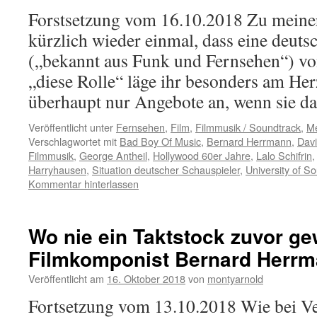
Forstsetzung vom 16.10.2018 Zu meiner
kürzlich wieder einmal, dass eine deuts
(„bekannt aus Funk und Fernsehen“) von
„diese Rolle“ läge ihr besonders am He
überhaupt nur Angebote an, wenn sie 
Veröffentlicht unter
Fernsehen
,
Film
,
Filmmusik / Soundtrack
,
Me
Verschlagwortet mit
Bad Boy Of Music
,
Bernard Herrmann
,
Davi
Filmmusik
,
George Antheil
,
Hollywood 60er Jahre
,
Lalo Schifrin
Harryhausen
,
Situation deutscher Schauspieler
,
University of S
Kommentar hinterlassen
Wo nie ein Taktstock zuvor ge
Filmkomponist Bernard Herrm
Veröffentlicht am
16. Oktober 2018
von
montyarnold
Fortsetzung vom 13.10.2018 Wie bei V