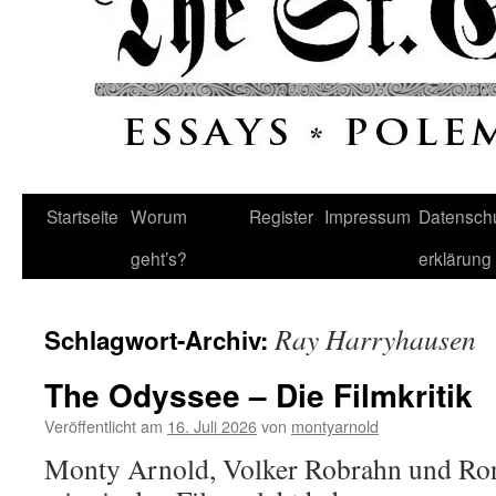
Startseite
Worum
Register
Impressum
Datenschu
geht’s?
erklärung
Ray Harryhausen
Schlagwort-Archiv:
The Odyssee – Die Filmkritik
Veröffentlicht am
16. Juli 2026
von
montyarnold
Monty Arnold, Volker Robrahn und Ron