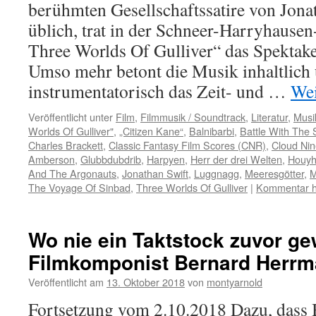
berühmten Gesellschaftssatire von Jona
üblich, trat in der Schneer-Harryhause
Three Worlds Of Gulliver“ das Spektake
Umso mehr betont die Musik inhaltlich
instrumentatorisch das Zeit- und …
Wei
Veröffentlicht unter
Film
,
Filmmusik / Soundtrack
,
Literatur
,
Musi
Worlds Of Gulliver"
,
„Citizen Kane“
,
Balnibarbi
,
Battle With The 
Charles Brackett
,
Classic Fantasy Film Scores (CNR)
,
Cloud Ni
Amberson
,
Glubbdubdrib
,
Harpyen
,
Herr der drei Welten
,
Houy
And The Argonauts
,
Jonathan Swift
,
Luggnagg
,
Meeresgötter
,
M
The Voyage Of Sinbad
,
Three Worlds Of Gulliver
|
Kommentar h
Wo nie ein Taktstock zuvor ge
Filmkomponist Bernard Herrm
Veröffentlicht am
13. Oktober 2018
von
montyarnold
Fortsetzung vom 2.10.2018 Dazu, dass