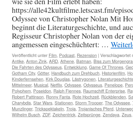
wie sie den Film erlebt haben:
https://alle42kultfilme.letscast.fm/epis
Odyssee von Christopher Nolan Mit H
beginnt die Literaturgeschichte, und auc
Regisseur Christopher Nolan von der e
angemessen eingeschüchtert: …
Weiter
Veröffentlicht unter
Film
,
Podcast
,
Rezension
|
Verschlagwortet 
Antike
,
Anton Zink
,
ARD
,
Athene
,
Batman
,
Biss zum Morgengr
Die Fahrten des Odysseus
,
Entwicklung
,
Game Of Thrones
,
Ged
Gotham City
,
Götter
,
Handbuch zum Drehbuch
,
Historienfilm
,
Ho
Kinderfernsehen
,
Kirk Douglas
,
Lästrygonen
,
Literaturgeschicht
Mittelmeer
,
Musical
,
Netflix
,
Odyssee
,
Odysseus
,
Penelope
,
Perc
Polyphem
,
Poseidon
,
Ralph Fiennes
,
Raumschiff Enterprise
,
Ra
Robert Pattinson
,
Ronny Fanta
,
Rote Hochzeit
,
Rückblenden
,
Sa
Charybdis
,
Star Wars
,
Stationen
,
Storm Trooper
,
The Odyssee
,
Munzlinger
,
Trickspektakeln
,
Troja
,
Trojanisches Pferd
,
Unterweg
Wilhelm Busch
,
ZDF
,
Zeichentrick
,
Zeitsprünge
,
Zendaya
,
Zeus