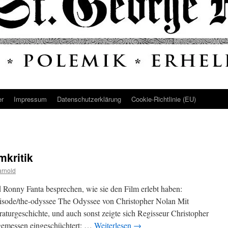
er
Impressum
Datenschutz­erklärung
Cookie-Richtlinie (EU)
mkritik
arnold
Ronny Fanta besprechen, wie sie den Film erlebt haben:
/episode/the-odyssee The Odyssee von Christopher Nolan Mit
aturgeschichte, und auch sonst zeigte sich Regisseur Christopher
gemessen eingeschüchtert: …
Weiterlesen
→