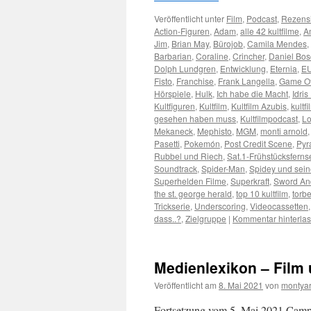
Veröffentlicht unter
Film
,
Podcast
,
Rezens
Action-Figuren
,
Adam
,
alle 42 kultfilme
,
A
Jim
,
Brian May
,
Bürojob
,
Camila Mendes
,
Barbarian
,
Coraline
,
Crincher
,
Daniel Bo
Dolph Lundgren
,
Entwicklung
,
Eternia
,
E
Fisto
,
Franchise
,
Frank Langella
,
Game Of
Hörspiele
,
Hulk
,
Ich habe die Macht
,
Idris
Kultfiguren
,
Kultfilm
,
Kultfilm Azubis
,
kultfi
gesehen haben muss
,
Kultfilmpodcast
,
Lo
Mekaneck
,
Mephisto
,
MGM
,
monti arnold
Pasetti
,
Pokemón
,
Post Credit Scene
,
Pyr
Rubbel und Riech
,
Sat.1-Frühstücksfern
Soundtrack
,
Spider-Man
,
Spidey und sei
Superhelden Filme
,
Superkraft
,
Sword An
the st. george herald
,
top 10 kultfilm
,
torb
Trickserie
,
Underscoring
,
Videocassetten
dass..?
,
Zielgruppe
|
Kommentar hinterla
Medienlexikon – Film
Veröffentlicht am
8. Mai 2021
von
montya
Fortsetzung vom 5. Mai 2021 Camp