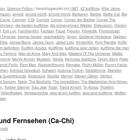
ion
,
Science Fiction
|
Verschlagwortet mit
1987
,
42 kultfilme
,
80er Jahre
,
mazon
,
arnold
,
arnold monti
,
arnold monty
,
Barbaren
,
Barbie
,
Battle Cat
,
Big
Camp
,
Cannon
,
CGI
,
Comics
,
Conan
,
Conan der Barbar
,
Conan The
schmann
,
die besten kultfilme
,
die immergrünen Wälder
,
Diskussion
,
Disney
,
U
,
Evil-Lyn
,
Familienfilm
,
Fantasy
,
Faust
,
Figuren
,
Filmkritik
,
Filmpodcast
,
 Thrones
,
george herald
,
geschwätzig
,
Gnom
,
Goldene Himbeere
,
Gwildor
,
 Elba
,
James Bond
,
James Gunn
,
Jared Leto
,
Kinderfilm
,
King Randor
,
Kritik
,
lm definition
,
Kultfilm-Azubis
,
Kultfilme
,
kultfilme aller zeiten
,
kultfilme die man
u Ferigno
,
Man-at-Arms
,
Mary And Max
,
Masters Of The Universe
,
Mattel
,
,
monty
,
Monty Arnold
,
Muskeln
,
Nerds
,
Nicholas Galitzine
,
Origin Story
,
Peter
amid Frolic
,
Ram Man
,
Realverfilmung
,
Remake
,
Richy Müller
,
Ronny Fanta
,
sehen
,
Schloss Grayskull
,
Schwert
,
Science Fiction
,
Selbstironie
,
Skeletor
,
ne Superfreunde
,
Spielzeug
,
Spoiler
,
sterner
,
Steven Gätjen
,
Stinkor
,
d Sorcery
,
Teela
,
The Boxtrolls
,
The Incredibles
,
The Madalorian And Grogu
,
en
,
Torben Sterner
,
Trap Jaw
,
Trash
,
Travis Knight
,
Tri-Klops
,
Trickfilm
,
,
Videotheken
,
Vorgeschichte
,
was ist ein kultfilm
,
was sind kultfilme
,
Wetten
ssen
 und Fernsehen (Ca-Chi)
rnold
 – siehe dazu