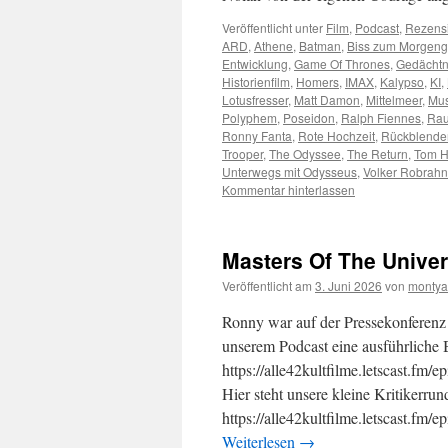
Veröffentlicht unter
Film
,
Podcast
,
Rezens
ARD
,
Athene
,
Batman
,
Biss zum Morgen
Entwicklung
,
Game Of Thrones
,
Gedächt
Historienfilm
,
Homers
,
IMAX
,
Kalypso
,
KI
,
Lotusfresser
,
Matt Damon
,
Mittelmeer
,
Mus
Polyphem
,
Poseidon
,
Ralph Fiennes
,
Rau
Ronny Fanta
,
Rote Hochzeit
,
Rückblende
Trooper
,
The Odyssee
,
The Return
,
Tom H
Unterwegs mit Odysseus
,
Volker Robrahn
Kommentar hinterlassen
Masters Of The Univer
Veröffentlicht am
3. Juni 2026
von
montya
Ronny war auf der Pressekonferenz 
unserem Podcast eine ausführliche
https://alle42kultfilme.letscast.fm
Hier steht unsere kleine Kritikerru
https://alle42kultfilme.letscast.fm
Weiterlesen
→