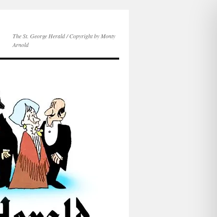
The St. George Herald / Copyright by Monty
Arnold