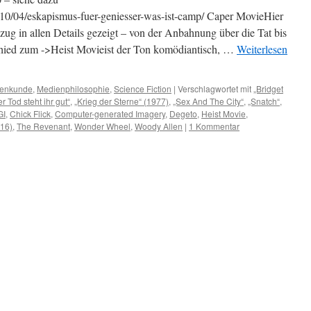
/10/04/eskapismus-fuer-geniesser-was-ist-camp/ Caper MovieHier
bzug in allen Details gezeigt – von der Anbahnung über die Tat bis
schied zum ->Heist Movieist der Ton komödiantisch, …
Weiterlesen
enkunde
,
Medienphilosophie
,
Science Fiction
|
Verschlagwortet mit
„Bridget
r Tod steht ihr gut“
,
„Krieg der Sterne“ (1977)
,
„Sex And The City“
,
„Snatch“
,
GI
,
Chick Flick
,
Computer-generated Imagery
,
Degeto
,
Heist Movie
,
016)
,
The Revenant
,
Wonder Wheel
,
Woody Allen
|
1 Kommentar