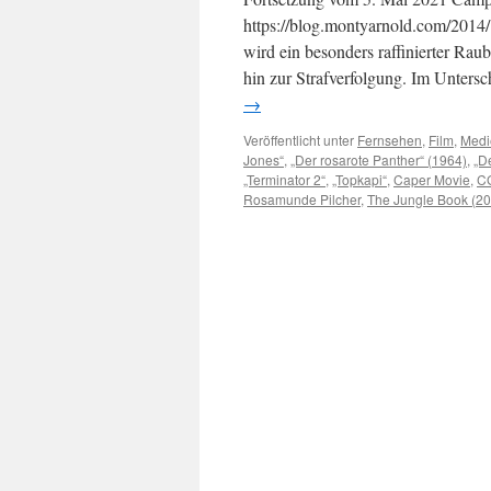
https://blog.montyarnold.com/2014
wird ein besonders raffinierter Rau
hin zur Strafverfolgung. Im Unter
→
Veröffentlicht unter
Fernsehen
,
Film
,
Medi
Jones“
,
„Der rosarote Panther“ (1964)
,
„De
„Terminator 2“
,
„Topkapi“
,
Caper Movie
,
C
Rosamunde Pilcher
,
The Jungle Book (2