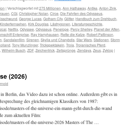
ion
|
Verschlagwortet mit
275 Millionen
,
Ann Hathaway
,
Antike
,
Anton Zink
,
grauen
,
CGI
,
Christopher Nolan
,
Circe
,
Die Fahrten des Odysseus
,
nisschwund
,
George Lucas
,
Gotham City
,
Götter
,
Handbuch zum Drehbuch
,
Kinderfernsehen
,
Kirk Douglas
,
Lästrygonen
,
Literaturgeschichte
,
ical
,
Netflix
,
Odyssee
,
Odysseus
,
Penelope
,
Percy Shelley
,
Planet der Affen
,
mschiff Enterprise
,
Ray Harryhausen
,
Rette die Katze
,
Robert Pattinson
,
n
,
Sandalenfilm
,
Sirenen
,
Skylla und Charybdis
,
Star Wars
,
Stationen
,
Storm
olland
,
Tony Munzlinger
,
Trickspektakeln
,
Troja
,
Trojanisches Pferd
,
,
Wilhelm Busch
,
ZDF
,
Zeichentrick
,
Zeitsprünge
,
Zendaya
,
Zeus
,
Zyklop
|
se (2026)
rnold
in Berlin, das Video dazu ist schon online. Außerdem gibt es in
 Besprechung des gleichnamigen Klassikers von 1987:
/episode/masters-of-the-universe-ein-mann-geht-durch-die-wand
nde zum aktuellen Film:
/episode/masters-of-the-universe-2026 Masters of The …