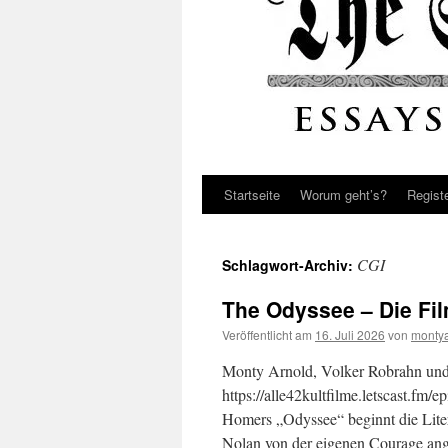
Startseite
Worum geht’s?
Regist
CGI
Schlagwort-Archiv:
The Odyssee – Die Fil
Veröffentlicht am
16. Juli 2026
von
monty
Monty Arnold, Volker Robrahn und 
https://alle42kultfilme.letscast.fm
Homers „Odyssee“ beginnt die Liter
Nolan von der eigenen Courage an