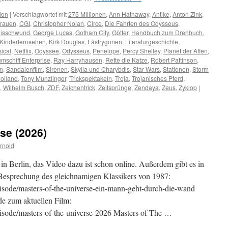
ion
|
Verschlagwortet mit
275 Millionen
,
Ann Hathaway
,
Antike
,
Anton Zink
,
grauen
,
CGI
,
Christopher Nolan
,
Circe
,
Die Fahrten des Odysseus
,
nisschwund
,
George Lucas
,
Gotham City
,
Götter
,
Handbuch zum Drehbuch
,
Kinderfernsehen
,
Kirk Douglas
,
Lästrygonen
,
Literaturgeschichte
,
ical
,
Netflix
,
Odyssee
,
Odysseus
,
Penelope
,
Percy Shelley
,
Planet der Affen
,
mschiff Enterprise
,
Ray Harryhausen
,
Rette die Katze
,
Robert Pattinson
,
n
,
Sandalenfilm
,
Sirenen
,
Skylla und Charybdis
,
Star Wars
,
Stationen
,
Storm
olland
,
Tony Munzlinger
,
Trickspektakeln
,
Troja
,
Trojanisches Pferd
,
,
Wilhelm Busch
,
ZDF
,
Zeichentrick
,
Zeitsprünge
,
Zendaya
,
Zeus
,
Zyklop
|
se (2026)
rnold
in Berlin, das Video dazu ist schon online. Außerdem gibt es in
 Besprechung des gleichnamigen Klassikers von 1987:
/episode/masters-of-the-universe-ein-mann-geht-durch-die-wand
nde zum aktuellen Film:
/episode/masters-of-the-universe-2026 Masters of The …