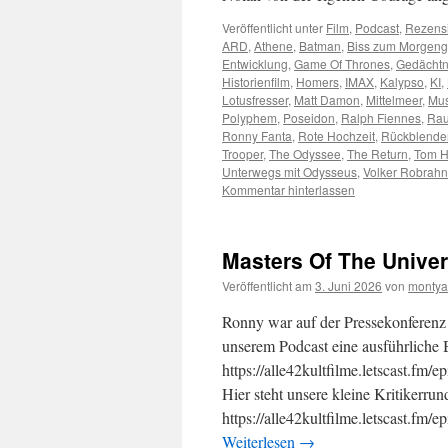
Veröffentlicht unter
Film
,
Podcast
,
Rezens
ARD
,
Athene
,
Batman
,
Biss zum Morgen
Entwicklung
,
Game Of Thrones
,
Gedächt
Historienfilm
,
Homers
,
IMAX
,
Kalypso
,
KI
,
Lotusfresser
,
Matt Damon
,
Mittelmeer
,
Mus
Polyphem
,
Poseidon
,
Ralph Fiennes
,
Rau
Ronny Fanta
,
Rote Hochzeit
,
Rückblende
Trooper
,
The Odyssee
,
The Return
,
Tom H
Unterwegs mit Odysseus
,
Volker Robrahn
Kommentar hinterlassen
Masters Of The Univer
Veröffentlicht am
3. Juni 2026
von
montya
Ronny war auf der Pressekonferenz 
unserem Podcast eine ausführliche
https://alle42kultfilme.letscast.fm
Hier steht unsere kleine Kritikerru
https://alle42kultfilme.letscast.fm
Weiterlesen
→