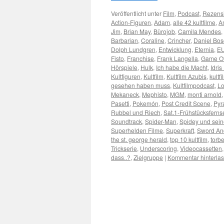
Veröffentlicht unter
Film
,
Podcast
,
Rezens
Action-Figuren
,
Adam
,
alle 42 kultfilme
,
A
Jim
,
Brian May
,
Bürojob
,
Camila Mendes
,
Barbarian
,
Coraline
,
Crincher
,
Daniel Bo
Dolph Lundgren
,
Entwicklung
,
Eternia
,
E
Fisto
,
Franchise
,
Frank Langella
,
Game Of
Hörspiele
,
Hulk
,
Ich habe die Macht
,
Idris
Kultfiguren
,
Kultfilm
,
Kultfilm Azubis
,
kultfi
gesehen haben muss
,
Kultfilmpodcast
,
Lo
Mekaneck
,
Mephisto
,
MGM
,
monti arnold
Pasetti
,
Pokemón
,
Post Credit Scene
,
Pyr
Rubbel und Riech
,
Sat.1-Frühstücksfern
Soundtrack
,
Spider-Man
,
Spidey und sei
Superhelden Filme
,
Superkraft
,
Sword An
the st. george herald
,
top 10 kultfilm
,
torb
Trickserie
,
Underscoring
,
Videocassetten
dass..?
,
Zielgruppe
|
Kommentar hinterla