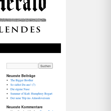
Neueste Beiträge
The Bigger Brother
So siehst Du aus! (7)
Die eigene Nase
Summer of Kult: Humphrey Bogart
Der neue Trip ins Almodoversum
Neueste Kommentare