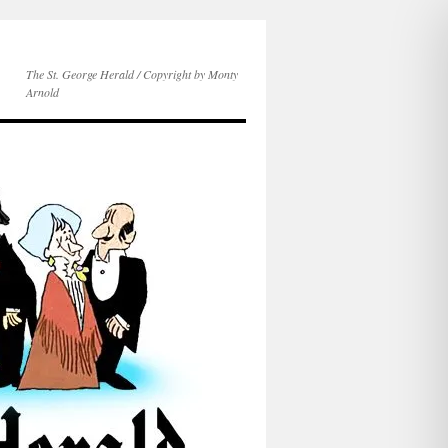
The St. George Herald / Copyright by Monty
Arnold