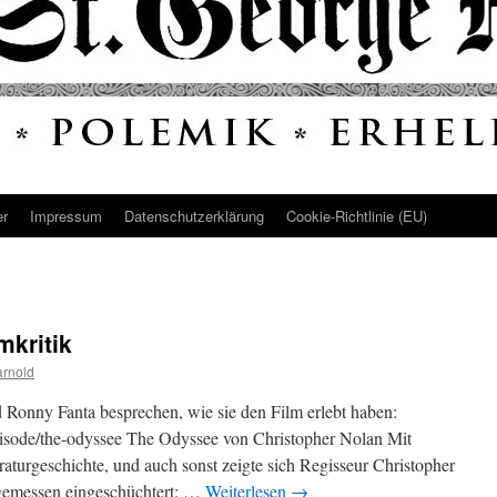
er
Impressum
Datenschutz­erklärung
Cookie-Richtlinie (EU)
mkritik
arnold
Ronny Fanta besprechen, wie sie den Film erlebt haben:
/episode/the-odyssee The Odyssee von Christopher Nolan Mit
aturgeschichte, und auch sonst zeigte sich Regisseur Christopher
gemessen eingeschüchtert: …
Weiterlesen
→