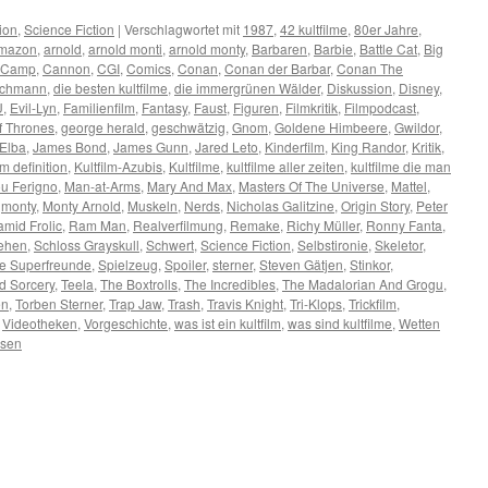
ion
,
Science Fiction
|
Verschlagwortet mit
1987
,
42 kultfilme
,
80er Jahre
,
mazon
,
arnold
,
arnold monti
,
arnold monty
,
Barbaren
,
Barbie
,
Battle Cat
,
Big
Camp
,
Cannon
,
CGI
,
Comics
,
Conan
,
Conan der Barbar
,
Conan The
schmann
,
die besten kultfilme
,
die immergrünen Wälder
,
Diskussion
,
Disney
,
U
,
Evil-Lyn
,
Familienfilm
,
Fantasy
,
Faust
,
Figuren
,
Filmkritik
,
Filmpodcast
,
 Thrones
,
george herald
,
geschwätzig
,
Gnom
,
Goldene Himbeere
,
Gwildor
,
 Elba
,
James Bond
,
James Gunn
,
Jared Leto
,
Kinderfilm
,
King Randor
,
Kritik
,
lm definition
,
Kultfilm-Azubis
,
Kultfilme
,
kultfilme aller zeiten
,
kultfilme die man
u Ferigno
,
Man-at-Arms
,
Mary And Max
,
Masters Of The Universe
,
Mattel
,
,
monty
,
Monty Arnold
,
Muskeln
,
Nerds
,
Nicholas Galitzine
,
Origin Story
,
Peter
amid Frolic
,
Ram Man
,
Realverfilmung
,
Remake
,
Richy Müller
,
Ronny Fanta
,
sehen
,
Schloss Grayskull
,
Schwert
,
Science Fiction
,
Selbstironie
,
Skeletor
,
ne Superfreunde
,
Spielzeug
,
Spoiler
,
sterner
,
Steven Gätjen
,
Stinkor
,
d Sorcery
,
Teela
,
The Boxtrolls
,
The Incredibles
,
The Madalorian And Grogu
,
en
,
Torben Sterner
,
Trap Jaw
,
Trash
,
Travis Knight
,
Tri-Klops
,
Trickfilm
,
,
Videotheken
,
Vorgeschichte
,
was ist ein kultfilm
,
was sind kultfilme
,
Wetten
ssen