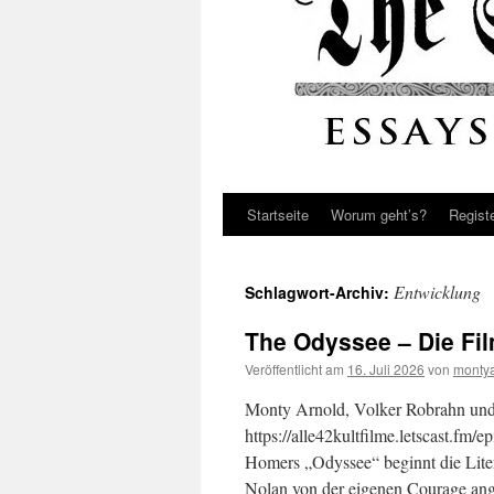
Startseite
Worum geht’s?
Regist
Entwicklung
Schlagwort-Archiv:
The Odyssee – Die Fil
Veröffentlicht am
16. Juli 2026
von
monty
Monty Arnold, Volker Robrahn und 
https://alle42kultfilme.letscast.fm
Homers „Odyssee“ beginnt die Liter
Nolan von der eigenen Courage an