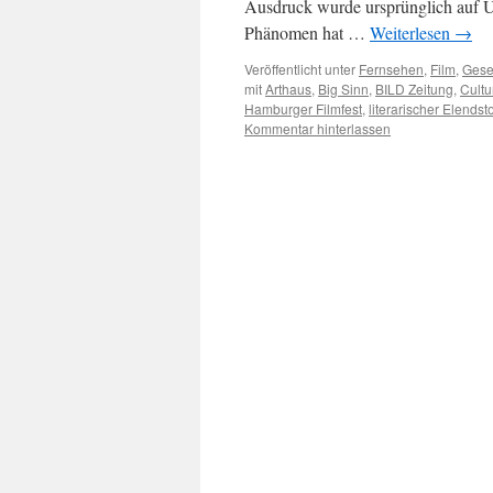
Ausdruck wurde ursprünglich auf Un
Phänomen hat …
Weiterlesen
→
Veröffentlicht unter
Fernsehen
,
Film
,
Gesel
mit
Arthaus
,
Big Sinn
,
BILD Zeitung
,
Cultu
Hamburger Filmfest
,
literarischer Elends
Kommentar hinterlassen