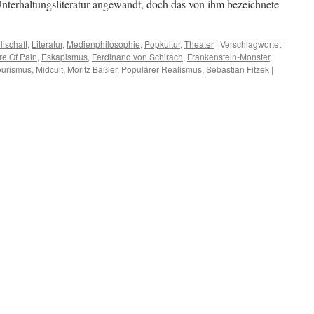
terhaltungsliteratur angewandt, doch das von ihm bezeichnete
lschaft
,
Literatur
,
Medienphilosophie
,
Popkultur
,
Theater
|
Verschlagwortet
re Of Pain
,
Eskapismus
,
Ferdinand von Schirach
,
Frankenstein-Monster
,
tourismus
,
Midcult
,
Moritz Baßler
,
Populärer Realismus
,
Sebastian Fitzek
|