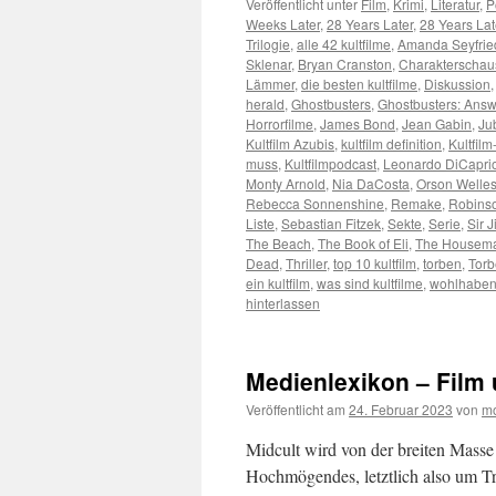
Veröffentlicht unter
Film
,
Krimi
,
Literatur
,
P
Weeks Later
,
28 Years Later
,
28 Years La
Trilogie
,
alle 42 kultfilme
,
Amanda Seyfrie
Sklenar
,
Bryan Cranston
,
Charakterschaus
Lämmer
,
die besten kultfilme
,
Diskussion
herald
,
Ghostbusters
,
Ghostbusters: Answ
Horrorfilme
,
James Bond
,
Jean Gabin
,
Ju
Kultfilm Azubis
,
kultfilm definition
,
Kultfil
muss
,
Kultfilmpodcast
,
Leonardo DiCapri
Monty Arnold
,
Nia DaCosta
,
Orson Welle
Rebecca Sonnenshine
,
Remake
,
Robins
Liste
,
Sebastian Fitzek
,
Sekte
,
Serie
,
Sir 
The Beach
,
The Book of Eli
,
The Housema
Dead
,
Thriller
,
top 10 kultfilm
,
torben
,
Torb
ein kultfilm
,
was sind kultfilme
,
wohlhaben
hinterlassen
Medienlexikon – Film
Veröffentlicht am
24. Februar 2023
von
mo
Midcult wird von der breiten Masse
Hochmögendes, letztlich also um Tri