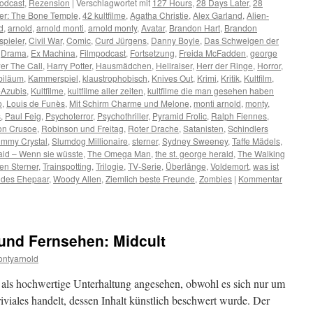
odcast
,
Rezension
|
Verschlagwortet mit
127 Hours
,
28 Days Later
,
28
ter: The Bone Temple
,
42 kultfilme
,
Agatha Christie
,
Alex Garland
,
Alien-
d
,
arnold
,
arnold monti
,
arnold monty
,
Avatar
,
Brandon Hart
,
Brandon
pieler
,
Civil War
,
Comic
,
Curd Jürgens
,
Danny Boyle
,
Das Schweigen der
,
Drama
,
Ex Machina
,
Filmpodcast
,
Fortsetzung
,
Freida McFadden
,
george
er The Call
,
Harry Potter
,
Hausmädchen
,
Hellraiser
,
Herr der Ringe
,
Horror
,
biläum
,
Kammerspiel
,
klaustrophobisch
,
Knives Out
,
Krimi
,
Kritik
,
Kultfilm
,
m-Azubis
,
Kultfilme
,
kultfilme aller zeiten
,
kultfilme die man gesehen haben
o
,
Louis de Funès
,
Mit Schirm Charme und Melone
,
monti arnold
,
monty
,
s
,
Paul Feig
,
Psychoterror
,
Psychothriller
,
Pyramid Frolic
,
Ralph Fiennes
,
on Crusoe
,
Robinson und Freitag
,
Roter Drache
,
Satanisten
,
Schindlers
Jimmy Crystal
,
Slumdog Millionaire
,
sterner
,
Sydney Sweeney
,
Taffe Mädels
,
id – Wenn sie wüsste
,
The Omega Man
,
the st. george herald
,
The Walking
en Sterner
,
Trainspotting
,
Trilogie
,
TV-Serie
,
Überlänge
,
Voldemort
,
was ist
des Ehepaar
,
Woody Allen
,
Ziemlich beste Freunde
,
Zombies
|
Kommentar
 und Fernsehen: Midcult
ntyarnold
 als hochwertige Unterhaltung angesehen, obwohl es sich nur um
viales handelt, dessen Inhalt künstlich beschwert wurde. Der