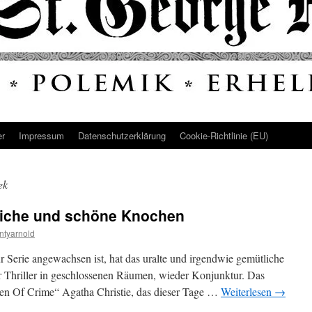
er
Impressum
Datenschutz­erklärung
Cookie-Richtlinie (EU)
ek
eiche und schöne Knochen
ntyarnold
r Serie angewachsen ist, hat das uralte und irgendwie gemütliche
 Thriller in geschlossenen Räumen, wieder Konjunktur. Das
en Of Crime“ Agatha Christie, das dieser Tage …
Weiterlesen
→