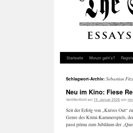
Startseite
Worum geht’s?
Regist
Sebastian Fitz
Schlagwort-Archiv:
Neu im Kino: Fiese R
Veröffentlicht am
15. Januar 2026
von
mo
Seit der Erfolg von „Knives Out“ zu
Genre des Krimi-Kammerspiels, der
passt prima zum Jubiläum der „Que