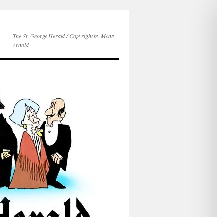
The St. George Herald / Copyright by Monty
Arnold