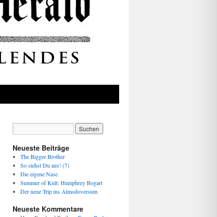
Neueste Beiträge
The Bigger Brother
So siehst Du aus! (7)
Die eigene Nase
Summer of Kult: Humphrey Bogart
Der neue Trip ins Almodoversum
Neueste Kommentare