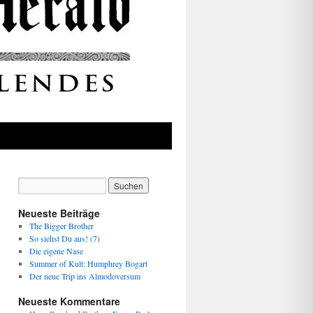
Neueste Beiträge
The Bigger Brother
So siehst Du aus! (7)
Die eigene Nase
Summer of Kult: Humphrey Bogart
Der neue Trip ins Almodoversum
Neueste Kommentare