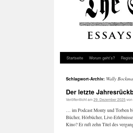
Startseite
Worum geht’s?
Regist
Wally Bockma
Schlagwort-Archiv:
Der letzte Jahresrückb
Veröffentlicht am
29. Dezember 2025
von
… im Podcast Monty und Torben bli
Bücher, Hörbücher, Live-Erlebniss
Kino? Er ruft zehn Titel des verga