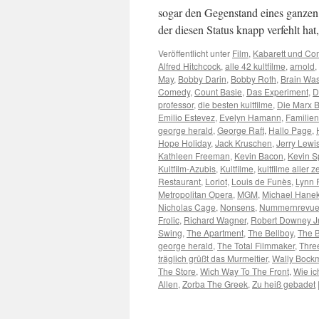
sogar den Gegenstand eines ganzen 
der diesen Status knapp verfehlt ha
Veröffentlicht unter
Film
,
Kabarett und C
Alfred Hitchcock
,
alle 42 kultfilme
,
arnold
,
May
,
Bobby Darin
,
Bobby Roth
,
Brain Wa
Comedy
,
Count Basie
,
Das Experiment
,
D
professor
,
die besten kultfilme
,
Die Marx B
Emilio Estevez
,
Evelyn Hamann
,
Familien
george herald
,
George Raft
,
Hallo Page
,
Hope Holiday
,
Jack Kruschen
,
Jerry Lewi
Kathleen Freeman
,
Kevin Bacon
,
Kevin S
Kultfilm-Azubis
,
Kultfilme
,
kultfilme aller z
Restaurant
,
Loriot
,
Louis de Funès
,
Lynn 
Metropolitan Opera
,
MGM
,
Michael Hane
Nicholas Cage
,
Nonsens
,
Nummernrevu
Frolic
,
Richard Wagner
,
Robert Downey J
Swing
,
The Apartment
,
The Bellboy
,
The B
george herald
,
The Total Filmmaker
,
Thre
träglich grüßt das Murmeltier
,
Wally Bock
The Store
,
Wich Way To The Front
,
Wie ic
Allen
,
Zorba The Greek
,
Zu heiß gebadet