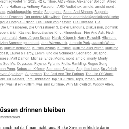
erschlagwortet mit
2025
,
42 kultfilme
,
AIDS-Krise
,
Alexander Solloch
,
Alfred
,
Anne Hathaway
,
Anthony Passeron
,
ARD Audiothek
,
arnold
,
arnold monti
,
ser
,
Autobiographie
,
Avatar
,
Biographie
,
Blood And Sinners
,
Bugonia
,
d des Drachen
,
Der andere Millowitsch
,
Der satanarchäolügenialkohöllische
große Hörspiel-Edition
,
Die Guten von gestern
,
Die Odyssee
,
Die
,
Die Unfassbaren
,
Die Unfassbaren 3
,
Dieter Landuris
,
Diskussion
,
Dominik
Leben
,
Erich Kästner
,
Europäisches Kino
,
Filmpodcast
,
Fire And Ash
,
Fisch
rge herald
,
Hans-Jürgen Schatz
,
Hardy Krüger jr
,
Harry Rowohlt
,
Hitch und
etzten Sommer getan hast
,
Jens Wawrczeck
,
Jurassic Park
,
Jurassic World
,
is
,
kultfilm definition
,
Kultfilm-Azubis
,
Kultfilme
,
kultfilme aller zeiten
,
kultfilme
odcast
,
Laurel & Hardy
,
Lemmi und die Schmöker
,
Leonardo DiCaprio
,
orsese
,
Matt Damon
,
Michael Ende
,
Momo
,
monti arnold
,
monty
,
Monty
u See Me
,
Odysseus
,
Psycho
,
Pyramid Frolic
,
Rankting
,
Rogue Song
,
ean Penn
,
Sebastian Krämer
,
Sein oder Spielen
,
Siegfried Lenz
,
So zärtlich
even Spielberg
,
Superman
,
The Fast And The Furious
,
The Life Of Chuck
,
rry
,
Till Reiners
,
Tom Hiddleston
,
top 10 kultfilm
,
Tops
,
torben
,
Torben
yer
,
was ist ein kultfilm
,
was sind kultfilme
,
Willy Millowitsch
,
Woody Allen
,
müssen drinnen bleiben
montyarnold
anchmal darf man nicht raus. Blake Snyder erblickte darin