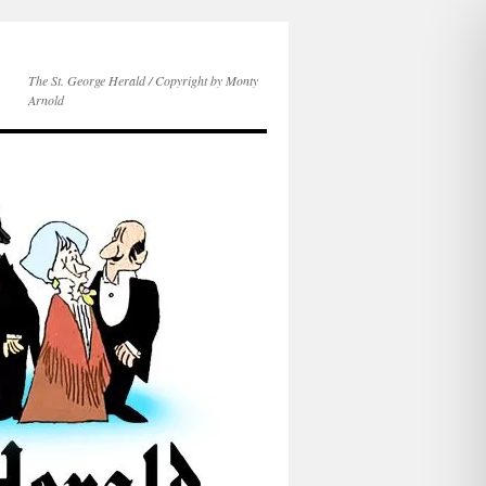
The St. George Herald / Copyright by Monty
Arnold