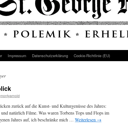
er
Impressum
Datenschutz­erklärung
Cookie-Richtlinie (EU)
yer
lick
montyarnold
cken zurück auf die Kunst- und Kulturgenüsse des Jahres:
e und natürlich Filme. Was waren Torbens Tops und Flops im
ngenen Jahres auf, ich beschränke mich …
Weiterlesen
→