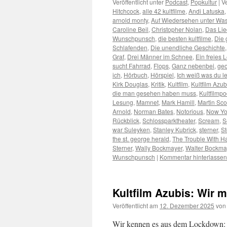
Veröffentlicht unter
Podcast
,
Popkultur
|
V
Hitchcock
,
alle 42 kultfilme
,
Andi Latuska
arnold monty
,
Auf Wiedersehen unter Was
Caroline Beil
,
Christopher Nolan
,
Das Lie
Wunschpunsch
,
die besten kultfilme
,
Die 
Schlafenden
,
Die unendliche Geschichte
Graf
,
Drei Männer im Schnee
,
Ein freies 
sucht Fahrrad
,
Flops
,
Ganz nebenbei
,
geo
ich
,
Hörbuch
,
Hörspiel
,
Ich weiß was du l
Kirk Douglas
,
Kritik
,
Kultfilm
,
Kultfilm Azub
die man gesehen haben muss
,
Kultfilmp
Lesung
,
Mamnet
,
Mark Hamill
,
Martin Sc
Arnold
,
Norman Bates
,
Notorious
,
Now Yo
Rückblick
,
Schlossparktheater
,
Scream
,
S
war Suleyken
,
Stanley Kubrick
,
sterner
,
St
the st. george herald
,
The Trouble With Ha
Sterner
,
Wally Bockmayer
,
Walter Bockma
Wunschpunsch
|
Kommentar hinterlassen
Kultfilm Azubis: Wir 
Veröffentlicht am
12. Dezember 2025
von
Wir kennen es aus dem Lockdown: m