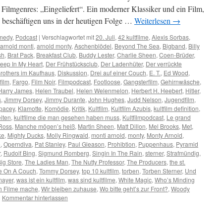
Filmgenres: „Eingeliefert“. Ein moderner Klassiker und ein Film,
t, beschäftigen uns in der heutigen Folge …
Weiterlesen
→
omedy
,
Podcast
|
Verschlagwortet mit
20. Juli
,
42 kultfilme
,
Alexis Sorbas
,
arnold monti
,
arnold monty
,
Aschenblödel
,
Beyond The Sea
,
Bigband
,
Billy
sh
,
Brat Pack
,
Breakfast Club
,
Buddy Lester
,
Charlie Sheen
,
Coen-Brüder
,
eep In My Heart
,
Der Frühstücksclub
,
Der Ladenhüter
,
Der verrückte
rothers im Kaufhaus
,
Diskussion
,
Drei auf einer Couch
,
E. T.
,
Ed Wood
,
film
,
Fargo
,
Film Noir
,
Filmpodcast
,
Footloose
,
Gangsterfilm
,
Gehirnwäsche
,
Harry James
,
Helen Traubel
,
Helen Welenmelon
,
Herbert H. Heebert
,
Hitler
,
s
,
Jimmy Dorsey
,
Jimmy Durante
,
John Hughes
,
Judd Nelson
,
Jugendfilm
,
pacey
,
Klamotte
,
Komödie
,
Kritik
,
Kultfilm
,
Kultfilm Azubis
,
kultfilm definition
,
eiten
,
kultfilme die man gesehen haben muss
,
Kultfilmpodcast
,
Le grand
Ross
,
Manche mögen’s heiß
,
Martin Sheen
,
Matt Dillon
,
Mel Brooks
,
Met
,
ke
,
Mighty Ducks
,
Molly Ringwald
,
monti arnold
,
monty
,
Monty Arnold
,
e
,
Operndiva
,
Pat Stanley
,
Paul Gleason
,
Prohibtion
,
Puppenhaus
,
Pyramid
r
,
Rudolf Bing
,
Sigmund Romberg
,
Singin In The Rain
,
sterner
,
Strafmündig
,
ig Store
,
The Ladies Man
,
The Nutty Professor
,
The Producers
,
the st.
e On A Couch
,
Tommy Dorsey
,
top 10 kultfilm
,
torben
,
Torben Sterner
,
Und
mayer
,
was ist ein kultfilm
,
was sind kultfilme
,
White Magic
,
Who’s Minding
h Filme mache
,
Wir bleiben zuhause
,
Wo bitte geht’s zur Front?
,
Woody
|
Kommentar hinterlassen