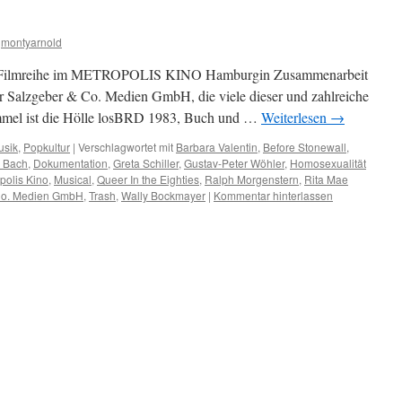
montyarnold
 Filmreihe im METROPOLIS KINO Hamburgin Zusammenarbeit
r Salzgeber & Co. Medien GmbH, die viele dieser und zahlreiche
Himmel ist die Hölle losBRD 1983, Buch und …
Weiterlesen
→
usik
,
Popkultur
|
Verschlagwortet mit
Barbara Valentin
,
Before Stonewall
,
k Bach
,
Dokumentation
,
Greta Schiller
,
Gustav-Peter Wöhler
,
Homosexualität
polis Kino
,
Musical
,
Queer In the Eighties
,
Ralph Morgenstern
,
Rita Mae
Co. Medien GmbH
,
Trash
,
Wally Bockmayer
|
Kommentar hinterlassen