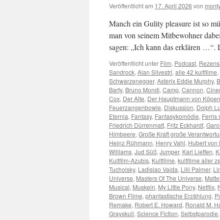
Veröffentlicht am
17. April 2026
von
monty
Manch ein Gulity pleasure ist so m
man von seinem Mitbewohner dabei 
sagen: „Ich kann das erklären …“
Veröffentlicht unter
Film
,
Podcast
,
Rezens
Sandrock
,
Alan Silvestri
,
alle 42 kultfilme
,
Schwarzenegger
,
Asterix Eddie Murphy
,
B
Barty
,
Bruno Mondi
,
Camp
,
Cannon
,
Cin
Cox
,
Der Alte
,
Der Hauptmann von Köpen
Feuerzangenbowle
,
Diskussion
,
Dolph L
Eternia
,
Fantasy
,
Fantasykomödie
,
Ferris
Friedrich Dürrenmatt
,
Fritz Eckhardt
,
Garo
Himbeere
,
Große Kraft große Verantwort
Heinz Rühmann
,
Henry Vahl
,
Hubert von
Williams
,
Jud Süß
,
Jumper
,
Karl Lieffen
,
K
Kultfilm-Azubis
,
Kultfilme
,
kultfilme aller z
Tucholsky
,
Ladislao Vajda
,
Lilli Palmer
,
Li
Universe
,
Masters Of The Universe
,
Matte
Musical
,
Muskeln
,
My Little Pony
,
Netflix
,
Brown Filme
,
phantastische Erzählung
,
Po
Remake
,
Robert E. Howard
,
Ronald M. H
Grayskull
,
Science Fiction
,
Selbstparodie