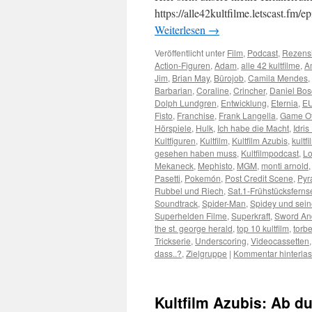
https://alle42kultfilme.letscast.fm
Weiterlesen
→
Veröffentlicht unter
Film
,
Podcast
,
Rezens
Action-Figuren
,
Adam
,
alle 42 kultfilme
,
A
Jim
,
Brian May
,
Bürojob
,
Camila Mendes
,
Barbarian
,
Coraline
,
Crincher
,
Daniel Bo
Dolph Lundgren
,
Entwicklung
,
Eternia
,
E
Fisto
,
Franchise
,
Frank Langella
,
Game Of
Hörspiele
,
Hulk
,
Ich habe die Macht
,
Idris
Kultfiguren
,
Kultfilm
,
Kultfilm Azubis
,
kultfi
gesehen haben muss
,
Kultfilmpodcast
,
Lo
Mekaneck
,
Mephisto
,
MGM
,
monti arnold
Pasetti
,
Pokemón
,
Post Credit Scene
,
Pyr
Rubbel und Riech
,
Sat.1-Frühstücksfern
Soundtrack
,
Spider-Man
,
Spidey und sei
Superhelden Filme
,
Superkraft
,
Sword An
the st. george herald
,
top 10 kultfilm
,
torb
Trickserie
,
Underscoring
,
Videocassetten
dass..?
,
Zielgruppe
|
Kommentar hinterla
Kultfilm Azubis: Ab du