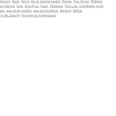
Sorcery
,
Teela
,
Tele 5
,
the st. george herald
,
Theela
,
Tina Turner
,
Tödliche
en Sterner
,
Toys
,
Toys’R’Us
,
Trash
,
Trickserie
,
True Lies
,
Und täglich grüßt
eken
,
was ist ein kultfilm
,
was sind kultfilme
,
Werwolf
,
Willow
,
in die Zukunft
|
Kommentar hinterlassen