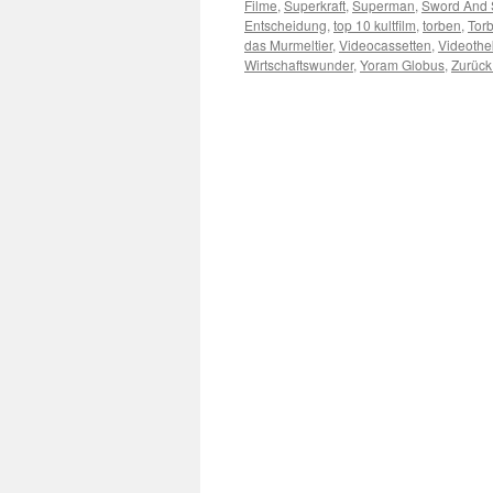
Filme
,
Superkraft
,
Superman
,
Sword And 
Entscheidung
,
top 10 kultfilm
,
torben
,
Torb
das Murmeltier
,
Videocassetten
,
Videoth
Wirtschaftswunder
,
Yoram Globus
,
Zurück 