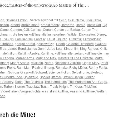
/episode/masters-of-the-universe-2026 Masters of The …
ion
,
Science Fiction
|
Verschlagwortet mit
1987
,
42 kultfilme
,
80er Jahre
,
mazon
,
arnold
,
arnold monti
,
arnold monty
,
Barbaren
,
Barbie
,
Battle Cat
,
Big
Camp
,
Cannon
,
CGI
,
Comics
,
Conan
,
Conan der Barbar
,
Conan The
schmann
,
die besten kultfilme
,
die immergrünen Wälder
,
Diskussion
,
Disney
,
U
,
Evil-Lyn
,
Familienfilm
,
Fantasy
,
Faust
,
Figuren
,
Filmkritik
,
Filmpodcast
,
 Thrones
,
george herald
,
geschwätzig
,
Gnom
,
Goldene Himbeere
,
Gwildor
,
 Elba
,
James Bond
,
James Gunn
,
Jared Leto
,
Kinderfilm
,
King Randor
,
Kritik
,
lm definition
,
Kultfilm-Azubis
,
Kultfilme
,
kultfilme aller zeiten
,
kultfilme die man
u Ferigno
,
Man-at-Arms
,
Mary And Max
,
Masters Of The Universe
,
Mattel
,
,
monty
,
Monty Arnold
,
Muskeln
,
Nerds
,
Nicholas Galitzine
,
Origin Story
,
Peter
amid Frolic
,
Ram Man
,
Realverfilmung
,
Remake
,
Richy Müller
,
Ronny Fanta
,
sehen
,
Schloss Grayskull
,
Schwert
,
Science Fiction
,
Selbstironie
,
Skeletor
,
ne Superfreunde
,
Spielzeug
,
Spoiler
,
sterner
,
Steven Gätjen
,
Stinkor
,
d Sorcery
,
Teela
,
The Boxtrolls
,
The Incredibles
,
The Madalorian And Grogu
,
en
,
Torben Sterner
,
Trap Jaw
,
Trash
,
Travis Knight
,
Tri-Klops
,
Trickfilm
,
,
Videotheken
,
Vorgeschichte
,
was ist ein kultfilm
,
was sind kultfilme
,
Wetten
ssen
rch die Mitte!