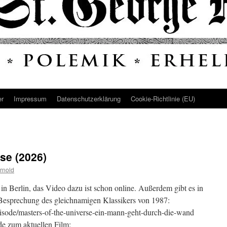
er
Impressum
Datenschutz­erklärung
Cookie-Richtlinie (EU)
se (2026)
rnold
in Berlin, das Video dazu ist schon online. Außerdem gibt es in
 Besprechung des gleichnamigen Klassikers von 1987:
/episode/masters-of-the-universe-ein-mann-geht-durch-die-wand
nde zum aktuellen Film: