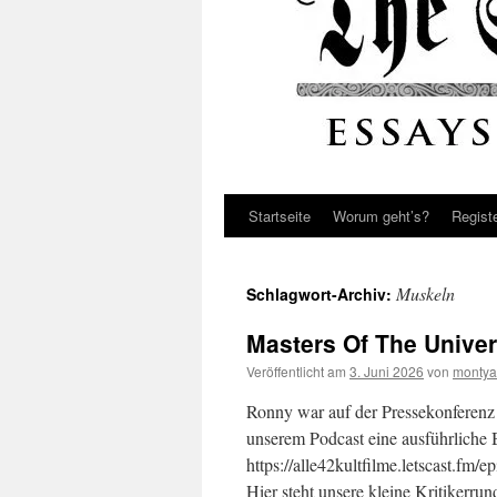
Startseite
Worum geht’s?
Regist
Muskeln
Schlagwort-Archiv:
Masters Of The Univer
Veröffentlicht am
3. Juni 2026
von
montya
Ronny war auf der Pressekonferenz 
unserem Podcast eine ausführliche
https://alle42kultfilme.letscast.fm
Hier steht unsere kleine Kritikerru