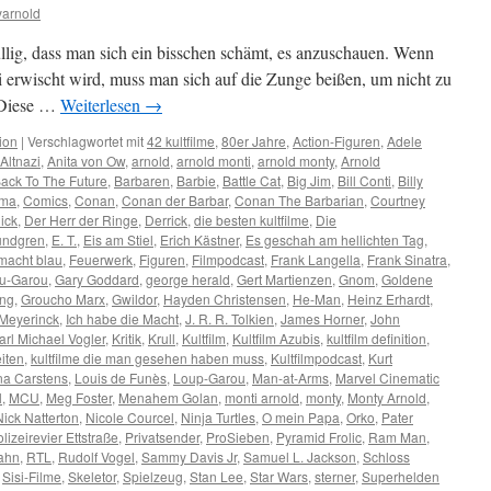
arnold
üllig, dass man sich ein bisschen schämt, es anzuschauen. Wenn
erwischt wird, muss man sich auf die Zunge beißen, um nicht zu
. Diese …
Weiterlesen
→
ion
|
Verschlagwortet mit
42 kultfilme
,
80er Jahre
,
Action-Figuren
,
Adele
Altnazi
,
Anita von Ow
,
arnold
,
arnold monti
,
arnold monty
,
Arnold
ack To The Future
,
Barbaren
,
Barbie
,
Battle Cat
,
Big Jim
,
Bill Conti
,
Billy
ema
,
Comics
,
Conan
,
Conan der Barbar
,
Conan The Barbarian
,
Courtney
ick
,
Der Herr der Ringe
,
Derrick
,
die besten kultfilme
,
Die
undgren
,
E. T.
,
Eis am Stiel
,
Erich Kästner
,
Es geschah am hellichten Tag
,
 macht blau
,
Feuerwerk
,
Figuren
,
Filmpodcast
,
Frank Langella
,
Frank Sinatra
,
u-Garou
,
Gary Goddard
,
george herald
,
Gert Martienzen
,
Gnom
,
Goldene
ung
,
Groucho Marx
,
Gwildor
,
Hayden Christensen
,
He-Man
,
Heinz Erhardt
,
 Meyerinck
,
Ich habe die Macht
,
J. R. R. Tolkien
,
James Horner
,
John
arl Michael Vogler
,
Kritik
,
Krull
,
Kultfilm
,
Kultfilm Azubis
,
kultfilm definition
,
eiten
,
kultfilme die man gesehen haben muss
,
Kultfilmpodcast
,
Kurt
na Carstens
,
Louis de Funès
,
Loup-Garou
,
Man-at-Arms
,
Marvel Cinematic
l
,
MCU
,
Meg Foster
,
Menahem Golan
,
monti arnold
,
monty
,
Monty Arnold
,
Nick Natterton
,
Nicole Courcel
,
Ninja Turtles
,
O mein Papa
,
Orko
,
Pater
lizeirevier Ettstraße
,
Privatsender
,
ProSieben
,
Pyramid Frolic
,
Ram Man
,
ahn
,
RTL
,
Rudolf Vogel
,
Sammy Davis Jr
,
Samuel L. Jackson
,
Schloss
,
Sisi-Filme
,
Skeletor
,
Spielzeug
,
Stan Lee
,
Star Wars
,
sterner
,
Superhelden