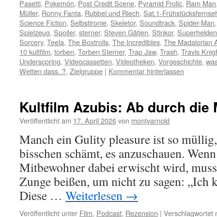
Pasetti
,
Pokemón
,
Post Credit Scene
,
Pyramid Frolic
,
Ram Man
Müller
,
Ronny Fanta
,
Rubbel und Riech
,
Sat.1-Frühstücksfernse
Science Fiction
,
Selbstironie
,
Skeletor
,
Soundtrack
,
Spider-Man
Spielzeug
,
Spoiler
,
sterner
,
Steven Gätjen
,
Stinkor
,
Superhelden
Sorcery
,
Teela
,
The Boxtrolls
,
The Incredibles
,
The Madalorian 
10 kultfilm
,
torben
,
Torben Sterner
,
Trap Jaw
,
Trash
,
Travis Knig
Underscoring
,
Videocassetten
,
Videotheken
,
Vorgeschichte
,
was 
Wetten dass..?
,
Zielgruppe
|
Kommentar hinterlassen
Kultfilm Azubis: Ab durch die 
Veröffentlicht am
17. April 2026
von
montyarnold
Manch ein Gulity pleasure ist so müllig
bisschen schämt, es anzuschauen. Wen
Mitbewohner dabei erwischt wird, muss
Zunge beißen, um nicht zu sagen: „Ich 
Diese …
Weiterlesen
→
Veröffentlicht unter
Film
,
Podcast
,
Rezension
|
Verschlagwortet 