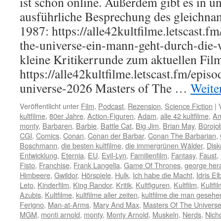
ist schon online. Außerdem gibt es in u
ausführliche Besprechung des gleichna
1987: https://alle42kultfilme.letscast.f
the-universe-ein-mann-geht-durch-die-w
kleine Kritikerrunde zum aktuellen Fil
https://alle42kultfilme.letscast.fm/epis
universe-2026 Masters of The …
Weite
Veröffentlicht unter
Film
,
Podcast
,
Rezension
,
Science Fiction
|
kultfilme
,
80er Jahre
,
Action-Figuren
,
Adam
,
alle 42 kultfilme
,
A
monty
,
Barbaren
,
Barbie
,
Battle Cat
,
Big Jim
,
Brian May
,
Bürojo
CGI
,
Comics
,
Conan
,
Conan der Barbar
,
Conan The Barbarian
,
Boschmann
,
die besten kultfilme
,
die immergrünen Wälder
,
Disk
Entwicklung
,
Eternia
,
EU
,
Evil-Lyn
,
Familienfilm
,
Fantasy
,
Faust
,
Fisto
,
Franchise
,
Frank Langella
,
Game Of Thrones
,
george her
Himbeere
,
Gwildor
,
Hörspiele
,
Hulk
,
Ich habe die Macht
,
Idris El
Leto
,
Kinderfilm
,
King Randor
,
Kritik
,
Kultfiguren
,
Kultfilm
,
Kultfi
Azubis
,
Kultfilme
,
kultfilme aller zeiten
,
kultfilme die man geseh
Ferigno
,
Man-at-Arms
,
Mary And Max
,
Masters Of The Univers
MGM
,
monti arnold
,
monty
,
Monty Arnold
,
Muskeln
,
Nerds
,
Nicho