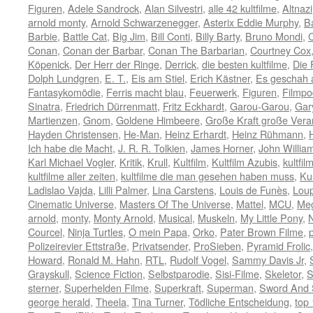
Figuren
,
Adele Sandrock
,
Alan Silvestri
,
alle 42 kultfilme
,
Altnazi
arnold monty
,
Arnold Schwarzenegger
,
Asterix Eddie Murphy
,
B
Barbie
,
Battle Cat
,
Big Jim
,
Bill Conti
,
Billy Barty
,
Bruno Mondi
,
Conan
,
Conan der Barbar
,
Conan The Barbarian
,
Courtney Cox
Köpenick
,
Der Herr der Ringe
,
Derrick
,
die besten kultfilme
,
Die
Dolph Lundgren
,
E. T.
,
Eis am Stiel
,
Erich Kästner
,
Es geschah a
Fantasykomödie
,
Ferris macht blau
,
Feuerwerk
,
Figuren
,
Filmpo
Sinatra
,
Friedrich Dürrenmatt
,
Fritz Eckhardt
,
Garou-Garou
,
Gar
Martienzen
,
Gnom
,
Goldene Himbeere
,
Große Kraft große Vera
Hayden Christensen
,
He-Man
,
Heinz Erhardt
,
Heinz Rühmann
,
Ich habe die Macht
,
J. R. R. Tolkien
,
James Horner
,
John Willia
Karl Michael Vogler
,
Kritik
,
Krull
,
Kultfilm
,
Kultfilm Azubis
,
kultfil
kultfilme aller zeiten
,
kultfilme die man gesehen haben muss
,
Ku
Ladislao Vajda
,
Lilli Palmer
,
Lina Carstens
,
Louis de Funès
,
Lou
Cinematic Universe
,
Masters Of The Universe
,
Mattel
,
MCU
,
Meg
arnold
,
monty
,
Monty Arnold
,
Musical
,
Muskeln
,
My Little Pony
,
N
Courcel
,
Ninja Turtles
,
O mein Papa
,
Orko
,
Pater Brown Filme
,
Polizeirevier Ettstraße
,
Privatsender
,
ProSieben
,
Pyramid Frolic
Howard
,
Ronald M. Hahn
,
RTL
,
Rudolf Vogel
,
Sammy Davis Jr
,
Grayskull
,
Science Fiction
,
Selbstparodie
,
Sisi-Filme
,
Skeletor
,
S
sterner
,
Superhelden Filme
,
Superkraft
,
Superman
,
Sword And 
george herald
,
Theela
,
Tina Turner
,
Tödliche Entscheidung
,
top 