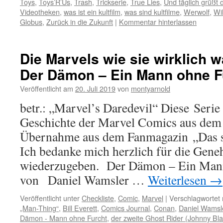
Toys
,
Toys’R’Us
,
Trash
,
Trickserie
,
True Lies
,
Und täglich grüßt 
Videotheken
,
was ist ein kultfilm
,
was sind kultfilme
,
Werwolf
,
Wi
Globus
,
Zurück in die Zukunft
|
Kommentar hinterlassen
Die Marvels wie sie wirklich w
Der Dämon – Ein Mann ohne Fu
Veröffentlicht am
20. Juli 2019
von
montyarnold
betr.: „Marvel’s Daredevil“ Diese Serie
Geschichte der Marvel Comics aus dem S
Übernahme aus dem Fanmagazin „Das s
Ich bedanke mich herzlich für die Gene
wiederzugeben. Der Dämon – Ein Man
von Daniel Wamsler …
Weiterlesen
→
Veröffentlicht unter
Checkliste
,
Comic
,
Marvel
|
Verschlagwortet 
„Man-Thing“
,
Bill Everett
,
Comics Journal
,
Conan
,
Daniel Wamsl
Dämon - Mann ohne Furcht
,
der zweite Ghost Rider (Johnny Bl