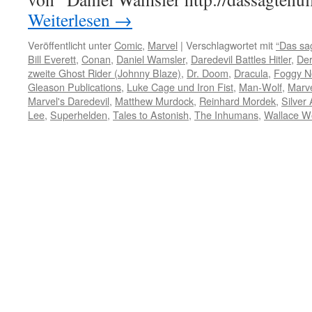
Weiterlesen
→
Veröffentlicht unter
Comic
,
Marvel
|
Verschlagwortet mit
“Das sag
Bill Everett
,
Conan
,
Daniel Wamsler
,
Daredevil Battles Hitler
,
Der
zweite Ghost Rider (Johnny Blaze)
,
Dr. Doom
,
Dracula
,
Foggy N
Gleason Publications
,
Luke Cage und Iron Fist
,
Man-Wolf
,
Marv
Marvel's Daredevil
,
Matthew Murdock
,
Reinhard Mordek
,
Silver
Lee
,
Superhelden
,
Tales to Astonish
,
The Inhumans
,
Wallace W