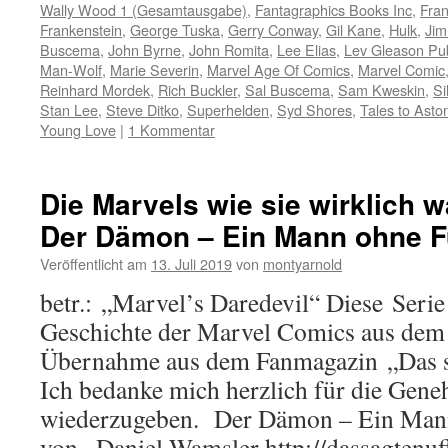
Wally Wood 1 (Gesamtausgabe)
,
Fantagraphics Books Inc
,
Fran
Frankenstein
,
George Tuska
,
Gerry Conway
,
Gil Kane
,
Hulk
,
Jim
Buscema
,
John Byrne
,
John Romita
,
Lee Elias
,
Lev Gleason Pub
Man-Wolf
,
Marie Severin
,
Marvel Age Of Comics
,
Marvel Comic
Reinhard Mordek
,
Rich Buckler
,
Sal Buscema
,
Sam Kweskin
,
Si
Stan Lee
,
Steve Ditko
,
Superhelden
,
Syd Shores
,
Tales to Asto
Young Love
|
1 Kommentar
Die Marvels wie sie wirklich w
Der Dämon – Ein Mann ohne Fu
Veröffentlicht am
13. Juli 2019
von
montyarnold
betr.: „Marvel’s Daredevil“ Diese Serie
Geschichte der Marvel Comics aus dem S
Übernahme aus dem Fanmagazin „Das s
Ich bedanke mich herzlich für die Gene
wiederzugeben. Der Dämon – Ein Man
von Daniel Wamsler http://dassagtenu