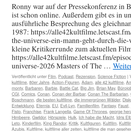
Ronny war auf der Pressekonferenz in B
ist schon online. Außerdem gibt es in u
ausführliche Besprechung des gleichna
1987: https://alle42kultfilme.letscast.f
the-universe-ein-mann-geht-durch-die-w
kleine Kritikerrunde zum aktuellen Fil
https://alle42kultfilme.letscast.fm/epis
universe-2026 Masters of The …
Weite
Veröffentlicht unter
Film
,
Podcast
,
Rezension
,
Science Fiction
|
kultfilme
,
80er Jahre
,
Action-Figuren
,
Adam
,
alle 42 kultfilme
,
A
monty
,
Barbaren
,
Barbie
,
Battle Cat
,
Big Jim
,
Brian May
,
Bürojo
CGI
,
Comics
,
Conan
,
Conan der Barbar
,
Conan The Barbarian
,
Boschmann
,
die besten kultfilme
,
die immergrünen Wälder
,
Disk
Entwicklung
,
Eternia
,
EU
,
Evil-Lyn
,
Familienfilm
,
Fantasy
,
Faust
,
Fisto
,
Franchise
,
Frank Langella
,
Game Of Thrones
,
george her
Himbeere
,
Gwildor
,
Hörspiele
,
Hulk
,
Ich habe die Macht
,
Idris El
Leto
,
Kinderfilm
,
King Randor
,
Kritik
,
Kultfiguren
,
Kultfilm
,
Kultfi
Azubis
,
Kultfilme
,
kultfilme aller zeiten
,
kultfilme die man geseh