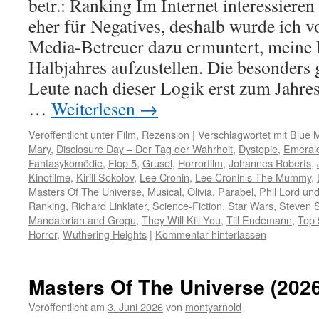
betr.: Ranking Im Internet interessiere
eher für Negatives, deshalb wurde ich 
Media-Betreuer dazu ermuntert, meine 
Halbjahres aufzustellen. Die besonders 
Leute nach dieser Logik erst zum Jahre
…
Weiterlesen
→
Veröffentlicht unter
Film
,
Rezension
|
Verschlagwortet mit
Blue 
Mary
,
Disclosure Day – Der Tag der Wahrheit
,
Dystopie
,
Emerald
Fantasykomödie
,
Flop 5
,
Grusel
,
Horrorfilm
,
Johannes Roberts
,
Kinofilme
,
Kirill Sokolov
,
Lee Cronin
,
Lee Cronin’s The Mummy
,
Masters Of The Universe
,
Musical
,
Olivia
,
Parabel
,
Phil Lord und
Ranking
,
Richard Linklater
,
Science-Fiction
,
Star Wars
,
Steven S
Mandalorian and Grogu
,
They Will Kill You
,
Till Endemann
,
Top 
Horror
,
Wuthering Heights
|
Kommentar hinterlassen
Masters Of The Universe (2026
Veröffentlicht am
3. Juni 2026
von
montyarnold