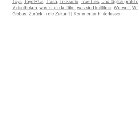
Toys
,
Toys’R’Us
,
Trash
,
Trickserie
,
True Lies
,
Und täglich grüßt 
Videotheken
,
was ist ein kultfilm
,
was sind kultfilme
,
Werwolf
,
Wi
Globus
,
Zurück in die Zukunft
|
Kommentar hinterlassen