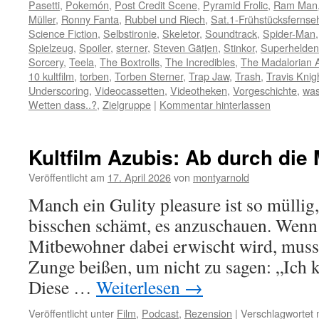
Pasetti
,
Pokemón
,
Post Credit Scene
,
Pyramid Frolic
,
Ram Man
Müller
,
Ronny Fanta
,
Rubbel und Riech
,
Sat.1-Frühstücksfernse
Science Fiction
,
Selbstironie
,
Skeletor
,
Soundtrack
,
Spider-Man
Spielzeug
,
Spoiler
,
sterner
,
Steven Gätjen
,
Stinkor
,
Superhelden
Sorcery
,
Teela
,
The Boxtrolls
,
The Incredibles
,
The Madalorian 
10 kultfilm
,
torben
,
Torben Sterner
,
Trap Jaw
,
Trash
,
Travis Knig
Underscoring
,
Videocassetten
,
Videotheken
,
Vorgeschichte
,
was 
Wetten dass..?
,
Zielgruppe
|
Kommentar hinterlassen
Kultfilm Azubis: Ab durch die 
Veröffentlicht am
17. April 2026
von
montyarnold
Manch ein Gulity pleasure ist so müllig
bisschen schämt, es anzuschauen. Wen
Mitbewohner dabei erwischt wird, muss
Zunge beißen, um nicht zu sagen: „Ich 
Diese …
Weiterlesen
→
Veröffentlicht unter
Film
,
Podcast
,
Rezension
|
Verschlagwortet 