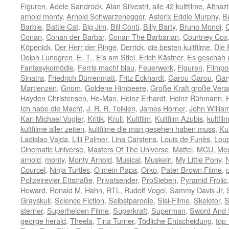
Figuren
,
Adele Sandrock
,
Alan Silvestri
,
alle 42 kultfilme
,
Altnazi
arnold monty
,
Arnold Schwarzenegger
,
Asterix Eddie Murphy
,
B
Barbie
,
Battle Cat
,
Big Jim
,
Bill Conti
,
Billy Barty
,
Bruno Mondi
,
Conan
,
Conan der Barbar
,
Conan The Barbarian
,
Courtney Cox
Köpenick
,
Der Herr der Ringe
,
Derrick
,
die besten kultfilme
,
Die
Dolph Lundgren
,
E. T.
,
Eis am Stiel
,
Erich Kästner
,
Es geschah a
Fantasykomödie
,
Ferris macht blau
,
Feuerwerk
,
Figuren
,
Filmpo
Sinatra
,
Friedrich Dürrenmatt
,
Fritz Eckhardt
,
Garou-Garou
,
Gar
Martienzen
,
Gnom
,
Goldene Himbeere
,
Große Kraft große Vera
Hayden Christensen
,
He-Man
,
Heinz Erhardt
,
Heinz Rühmann
,
Ich habe die Macht
,
J. R. R. Tolkien
,
James Horner
,
John Willia
Karl Michael Vogler
,
Kritik
,
Krull
,
Kultfilm
,
Kultfilm Azubis
,
kultfil
kultfilme aller zeiten
,
kultfilme die man gesehen haben muss
,
Ku
Ladislao Vajda
,
Lilli Palmer
,
Lina Carstens
,
Louis de Funès
,
Lou
Cinematic Universe
,
Masters Of The Universe
,
Mattel
,
MCU
,
Meg
arnold
,
monty
,
Monty Arnold
,
Musical
,
Muskeln
,
My Little Pony
,
N
Courcel
,
Ninja Turtles
,
O mein Papa
,
Orko
,
Pater Brown Filme
,
Polizeirevier Ettstraße
,
Privatsender
,
ProSieben
,
Pyramid Frolic
Howard
,
Ronald M. Hahn
,
RTL
,
Rudolf Vogel
,
Sammy Davis Jr
,
Grayskull
,
Science Fiction
,
Selbstparodie
,
Sisi-Filme
,
Skeletor
,
S
sterner
,
Superhelden Filme
,
Superkraft
,
Superman
,
Sword And 
george herald
,
Theela
,
Tina Turner
,
Tödliche Entscheidung
,
top 