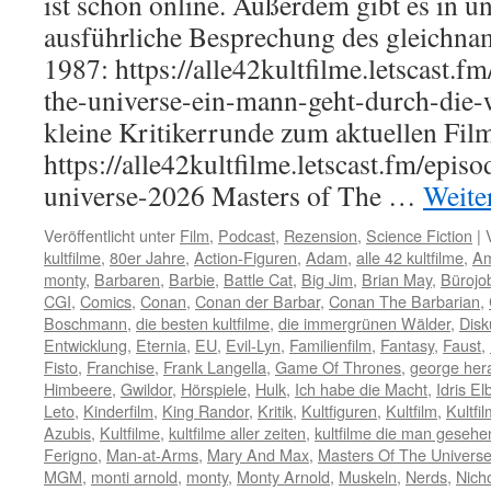
ist schon online. Außerdem gibt es in u
ausführliche Besprechung des gleichna
1987: https://alle42kultfilme.letscast.f
the-universe-ein-mann-geht-durch-die-w
kleine Kritikerrunde zum aktuellen Fil
https://alle42kultfilme.letscast.fm/epis
universe-2026 Masters of The …
Weite
Veröffentlicht unter
Film
,
Podcast
,
Rezension
,
Science Fiction
|
kultfilme
,
80er Jahre
,
Action-Figuren
,
Adam
,
alle 42 kultfilme
,
A
monty
,
Barbaren
,
Barbie
,
Battle Cat
,
Big Jim
,
Brian May
,
Bürojo
CGI
,
Comics
,
Conan
,
Conan der Barbar
,
Conan The Barbarian
,
Boschmann
,
die besten kultfilme
,
die immergrünen Wälder
,
Disk
Entwicklung
,
Eternia
,
EU
,
Evil-Lyn
,
Familienfilm
,
Fantasy
,
Faust
,
Fisto
,
Franchise
,
Frank Langella
,
Game Of Thrones
,
george her
Himbeere
,
Gwildor
,
Hörspiele
,
Hulk
,
Ich habe die Macht
,
Idris El
Leto
,
Kinderfilm
,
King Randor
,
Kritik
,
Kultfiguren
,
Kultfilm
,
Kultfi
Azubis
,
Kultfilme
,
kultfilme aller zeiten
,
kultfilme die man geseh
Ferigno
,
Man-at-Arms
,
Mary And Max
,
Masters Of The Univers
MGM
,
monti arnold
,
monty
,
Monty Arnold
,
Muskeln
,
Nerds
,
Nicho