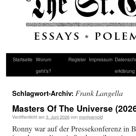
Startseite
Worum
Register
Impressum
Datenschu
geht’s?
erklärung
Frank Langella
Schlagwort-Archiv:
Masters Of The Universe (2026
Veröffentlicht am
3. Juni 2026
von
montyarnold
Ronny war auf der Pressekonferenz in B