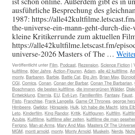
ist schon online. Außerdem gibt es in u
ausführliche Besprechung des gleichna
1987: https://alle42kultfilme.letscast.f
the-universe-ein-mann-geht-durch-die-w
kleine Kritikerrunde zum aktuellen Fil
https://alle42kultfilme.letscast.fm/epis
universe-2026 Masters of The …
Weite
Veröffentlicht unter
Film
,
Podcast
,
Rezension
,
Science Fiction
|
kultfilme
,
80er Jahre
,
Action-Figuren
,
Adam
,
alle 42 kultfilme
,
A
monty
,
Barbaren
,
Barbie
,
Battle Cat
,
Big Jim
,
Brian May
,
Bürojo
CGI
,
Comics
,
Conan
,
Conan der Barbar
,
Conan The Barbarian
,
Boschmann
,
die besten kultfilme
,
die immergrünen Wälder
,
Disk
Entwicklung
,
Eternia
,
EU
,
Evil-Lyn
,
Familienfilm
,
Fantasy
,
Faust
,
Fisto
,
Franchise
,
Frank Langella
,
Game Of Thrones
,
george her
Himbeere
,
Gwildor
,
Hörspiele
,
Hulk
,
Ich habe die Macht
,
Idris El
Leto
,
Kinderfilm
,
King Randor
,
Kritik
,
Kultfiguren
,
Kultfilm
,
Kultfi
Azubis
,
Kultfilme
,
kultfilme aller zeiten
,
kultfilme die man geseh
Ferigno
,
Man-at-Arms
,
Mary And Max
,
Masters Of The Univers
MGM
,
monti arnold
,
monty
,
Monty Arnold
,
Muskeln
,
Nerds
,
Nicho