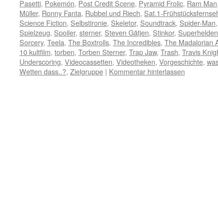
Pasetti
,
Pokemón
,
Post Credit Scene
,
Pyramid Frolic
,
Ram Man
Müller
,
Ronny Fanta
,
Rubbel und Riech
,
Sat.1-Frühstücksfernse
Science Fiction
,
Selbstironie
,
Skeletor
,
Soundtrack
,
Spider-Man
Spielzeug
,
Spoiler
,
sterner
,
Steven Gätjen
,
Stinkor
,
Superhelden
Sorcery
,
Teela
,
The Boxtrolls
,
The Incredibles
,
The Madalorian 
10 kultfilm
,
torben
,
Torben Sterner
,
Trap Jaw
,
Trash
,
Travis Knig
Underscoring
,
Videocassetten
,
Videotheken
,
Vorgeschichte
,
was 
Wetten dass..?
,
Zielgruppe
|
Kommentar hinterlassen