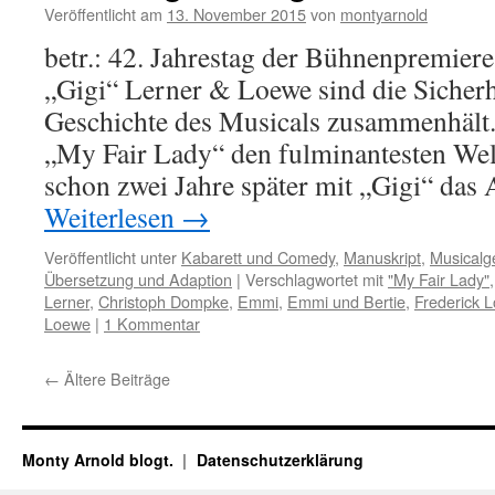
Veröffentlicht am
13. November 2015
von
montyarnold
betr.: 42. Jahrestag der Bühnenpremier
„Gigi“ Lerner & Loewe sind die Sicherhe
Geschichte des Musicals zusammenhält. 
„My Fair Lady“ den fulminantesten Wel
schon zwei Jahre später mit „Gigi“ da
Weiterlesen
→
Veröffentlicht unter
Kabarett und Comedy
,
Manuskript
,
Musicalg
Übersetzung und Adaption
|
Verschlagwortet mit
"My Fair Lady"
Lerner
,
Christoph Dompke
,
Emmi
,
Emmi und Bertie
,
Frederick 
Loewe
|
1 Kommentar
←
Ältere Beiträge
Monty Arnold blogt.
Datenschutz­erklärung