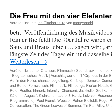
Die Frau mit den vier Elefante
Veröffentlicht am
29. Oktober 2018
von
montyarnold
betr.: Veröffentlichung des Musikvideos
Rainer Bielfeldt Die 90er Jahre waren ein
Saus und Braus lebte (… sagen wir: „arbe
längste Zeit des Tages ein und dasselbe 
Weiterlesen
→
Veröffentlicht unter
Chanson
,
Filmmusik / Soundtrack
,
Internet
,
- Biographisches
,
Musik
|
Verschlagwortet mit
"Orpheus in der 
Auf in den Keller
,
chansonbegleitung
,
Christoph Dompke
,
Come
und Bertie
,
Fernwunsch
,
Filmmusik
,
Filmsongs
,
Florian Noack
,
Peter Reutter
,
hinnerk
,
Intercity (Chanson)
,
Jazzkeller Gießkann
Käfer im August“
,
Kleinkunst
,
Laurel & Hardy
,
Lutz von Rosenbe
Programmkino)
,
Paul Francis Webster
,
Rainer Bielfeldt
,
Roger P
Conversation
,
The Green Leaves of Summer
,
Tin Pan Alley
,
Unt