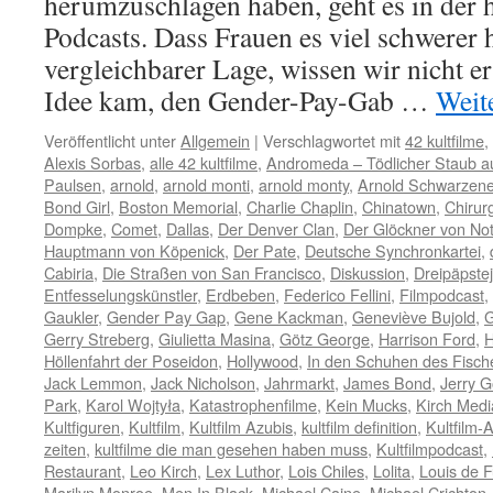
herumzuschlagen haben, geht es in der 
Podcasts. Dass Frauen es viel schwerer
vergleichbarer Lage, wissen wir nicht er
Idee kam, den Gender-Pay-Gab …
Weit
Veröffentlicht unter
Allgemein
|
Verschlagwortet mit
42 kultfilme
,
Alexis Sorbas
,
alle 42 kultfilme
,
Andromeda – Tödlicher Staub a
Paulsen
,
arnold
,
arnold monti
,
arnold monty
,
Arnold Schwarzen
Bond Girl
,
Boston Memorial
,
Charlie Chaplin
,
Chinatown
,
Chirur
Dompke
,
Comet
,
Dallas
,
Der Denver Clan
,
Der Glöckner von No
Hauptmann von Köpenick
,
Der Pate
,
Deutsche Synchronkartei
,
Cabiria
,
Die Straßen von San Francisco
,
Diskussion
,
Dreipäpste
Entfesselungskünstler
,
Erdbeben
,
Federico Fellini
,
Filmpodcast
,
Gaukler
,
Gender Pay Gap
,
Gene Kackman
,
Geneviève Bujold
,
G
Gerry Streberg
,
Giulietta Masina
,
Götz George
,
Harrison Ford
,
H
Höllenfahrt der Poseidon
,
Hollywood
,
In den Schuhen des Fisch
Jack Lemmon
,
Jack Nicholson
,
Jahrmarkt
,
James Bond
,
Jerry G
Park
,
Karol Wojtyła
,
Katastrophenfilme
,
Kein Mucks
,
Kirch Med
Kultfiguren
,
Kultfilm
,
Kultfilm Azubis
,
kultfilm definition
,
Kultfilm-
zeiten
,
kultfilme die man gesehen haben muss
,
Kultfilmpodcast
,
Restaurant
,
Leo Kirch
,
Lex Luthor
,
Lois Chiles
,
Lolita
,
Louis de 
Marilyn Monroe
,
Men In Black
,
Michael Caine
,
Michael Crichton