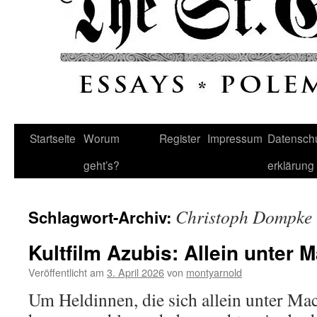
Startseite
Worum
Register
Impressum
Datenschu
geht’s?
erklärung
Christoph Dompke
Schlagwort-Archiv:
Kultfilm Azubis: Allein unter 
Veröffentlicht am
3. April 2026
von
montyarnold
Um Heldinnen, die sich allein unter Ma