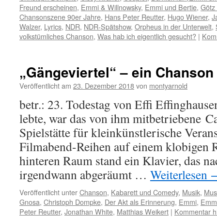
Freund erscheinen
,
Emmi & Willnowsky
,
Emmi und Bertie
,
Götz
Chansonszene 90er Jahre
,
Hans Peter Reutter
,
Hugo Wiener
,
J
Walzer
,
Lyrics
,
NDR
,
NDR-Spätshow
,
Orpheus in der Unterwelt
,
volkstümliches Chanson
,
Was hab ich eigentlich gesucht?
|
Komm
„Gängeviertel“ – ein Chanson
Veröffentlicht am
23. Dezember 2018
von
montyarnold
betr.: 23. Todestag von Effi Effinghause
lebte, war das von ihm mitbetriebene C
Spielstätte für kleinkünstlerische Veran
Filmabend-Reihen auf einem klobigen 
hinteren Raum stand ein Klavier, das na
irgendwann abgeräumt …
Weiterlesen
Veröffentlicht unter
Chanson
,
Kabarett und Comedy
,
Musik
,
Mus
Gnosa
,
Christoph Dompke
,
Der Akt als Erinnerung
,
Emmi
,
Emmi
Peter Reutter
,
Jonathan White
,
Matthias Weikert
|
Kommentar hi