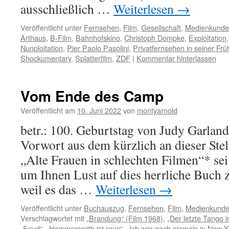
ausschließlich …
Weiterlesen
→
Veröffentlicht unter
Fernsehen
,
Film
,
Gesellschaft
,
Medienkunde
Arthaus
,
B-Film
,
Bahnhofskino
,
Christoph Dompke
,
Exploitation
Nunploitation
,
Pier Paolo Pasolini
,
Privatfernsehen in seiner Frü
Shockumentary
,
Splatterfilm
,
ZDF
|
Kommentar hinterlassen
Vom Ende des Camp
Veröffentlicht am
10. Juni 2022
von
montyarnold
betr.: 100. Geburtstag von Judy Garland
Vorwort aus dem kürzlich an dieser Ste
„Alte Frauen in schlechten Filmen“* sei
um Ihnen Lust auf dies herrliche Buch 
weil es das …
Weiterlesen
→
Veröffentlicht unter
Buchauszug
,
Fernsehen
,
Film
,
Medienkund
Verschlagwortet mit
„Brandung“ (Film 1968)
,
„Der letzte Tango i
„Feud“
,
„Hammersmith ist raus“
,
„Ich war noch niemals in New Y