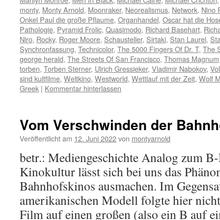
monty
,
Monty Arnold
,
Moonraker
,
Neorealismus
,
Network
,
Nino 
Onkel Paul die große Pflaume
,
Organhandel
,
Oscar hat die Hose
Pathologie
,
Pyramid Frolic
,
Quasimodo
,
Richard Basehart
,
Rich
Niro
,
Rocky
,
Roger Moore
,
Schausteller
,
Sirtaki
,
Stan Laurel
,
Sta
Synchronfassung
,
Technicolor
,
The 5000 Fingers Of Dr. T
,
The 
george herald
,
The Streets Of San Francisco
,
Thomas Magnum
torben
,
Torben Sterner
,
Ulrich Gressieker
,
Vladimir Nabokov
,
Vo
sind kultfilme
,
Weltkino
,
Westworld
,
Wettlauf mit der Zeit
,
Wolf M
Greek
|
Kommentar hinterlassen
Vom Verschwinden der Bahnh
Veröffentlicht am
12. Juni 2022
von
montyarnold
betr.: Mediengeschichte Analog zum B-
Kinokultur lässt sich bei uns das Phän
Bahnhofskinos ausmachen. Im Gegensa
amerikanischen Modell folgte hier nicht
Film auf einen großen (also ein B auf e