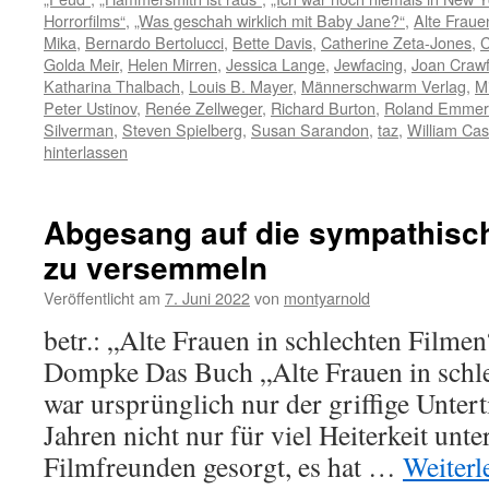
Horrorfilms“
,
„Was geschah wirklich mit Baby Jane?“
,
Alte Fraue
Mika
,
Bernardo Bertolucci
,
Bette Davis
,
Catherine Zeta-Jones
,
C
Golda Meir
,
Helen Mirren
,
Jessica Lange
,
Jewfacing
,
Joan Craw
Katharina Thalbach
,
Louis B. Mayer
,
Männerschwarm Verlag
,
M
Peter Ustinov
,
Renée Zellweger
,
Richard Burton
,
Roland Emmer
Silverman
,
Steven Spielberg
,
Susan Sarandon
,
taz
,
William Cas
hinterlassen
Abgesang auf die sympathisch
zu versemmeln
Veröffentlicht am
7. Juni 2022
von
montyarnold
betr.: „Alte Frauen in schlechten Filme
Dompke Das Buch „Alte Frauen in schle
war ursprünglich nur der griffige Untert
Jahren nicht nur für viel Heiterkeit unt
Filmfreunden gesorgt, es hat …
Weiterl