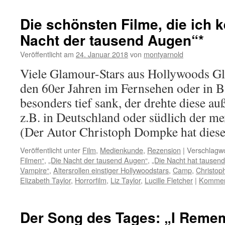
Die schönsten Filme, die ich k
Nacht der tausend Augen“*
Veröffentlicht am
24. Januar 2018
von
montyarnold
Viele Glamour-Stars aus Hollywoods Gla
den 60er Jahren im Fernsehen oder in 
besonders tief sank, der drehte diese a
z.B. in Deutschland oder südlich der m
(Der Autor Christoph Dompke hat die
Veröffentlicht unter
Film
,
Medienkunde
,
Rezension
|
Verschlagwo
Filmen“
,
„Die Nacht der tausend Augen“
,
„Die Nacht hat tausen
Vampire“
,
Altersrollen einstiger Hollywoodstars
,
Camp
,
Christo
Elizabeth Taylor
,
Horrorfilm
,
Liz Taylor
,
Lucille Fletcher
|
Komment
Der Song des Tages: „I Remem