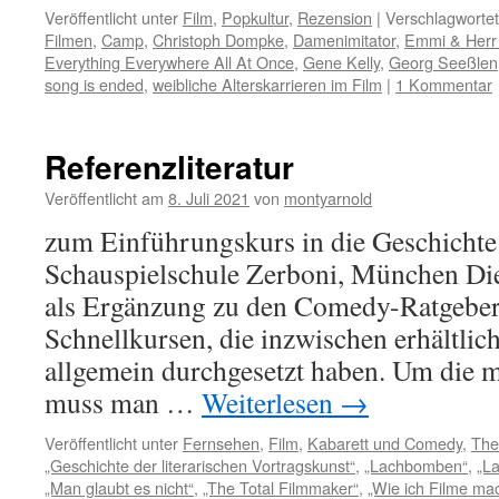
Veröffentlicht unter
Film
,
Popkultur
,
Rezension
|
Verschlagwortet
Filmen
,
Camp
,
Christoph Dompke
,
Damenimitator
,
Emmi & Herr
Everything Everywhere All At Once
,
Gene Kelly
,
Georg Seeßlen
song is ended
,
weibliche Alterskarrieren im Film
|
1 Kommentar
Referenzliteratur
Veröffentlicht am
8. Juli 2021
von
montyarnold
zum Einführungskurs in die Geschicht
Schauspielschule Zerboni, München Dies
als Ergänzung zu den Comedy-Ratgeber
Schnellkursen, die inzwischen erhältlich
allgemein durchgesetzt haben. Um die me
muss man …
Weiterlesen
→
Veröffentlicht unter
Fernsehen
,
Film
,
Kabarett und Comedy
,
The
„Geschichte der literarischen Vortragskunst“
,
„Lachbomben“
,
„La
„Man glaubt es nicht“
,
„The Total Filmmaker“
,
„Wie ich Filme ma