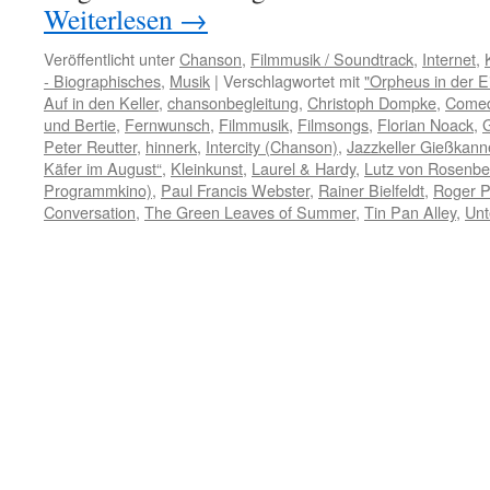
Weiterlesen
→
Veröffentlicht unter
Chanson
,
Filmmusik / Soundtrack
,
Internet
,
- Biographisches
,
Musik
|
Verschlagwortet mit
"Orpheus in der 
Auf in den Keller
,
chansonbegleitung
,
Christoph Dompke
,
Come
und Bertie
,
Fernwunsch
,
Filmmusik
,
Filmsongs
,
Florian Noack
,
Peter Reutter
,
hinnerk
,
Intercity (Chanson)
,
Jazzkeller Gießkann
Käfer im August“
,
Kleinkunst
,
Laurel & Hardy
,
Lutz von Rosenbe
Programmkino)
,
Paul Francis Webster
,
Rainer Bielfeldt
,
Roger P
Conversation
,
The Green Leaves of Summer
,
Tin Pan Alley
,
Unt