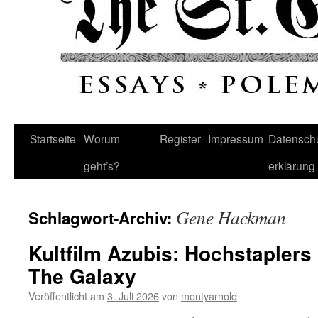
Startseite
Worum
Register
Impressum
Datenschu
geht’s?
erklärung
Gene Hackman
Schlagwort-Archiv:
Kultfilm Azubis: Hochstapler
The Galaxy
Veröffentlicht am
3. Juli 2026
von
montyarnold