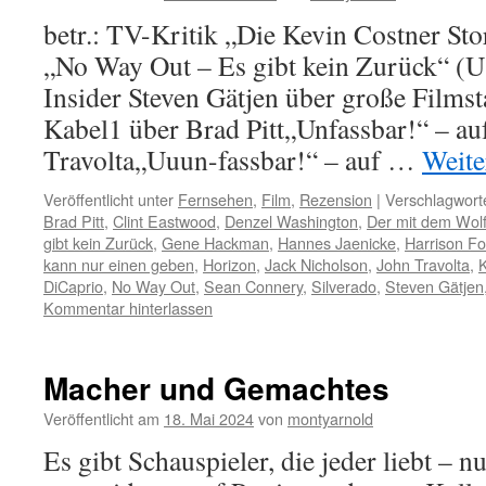
betr.: TV-Kritik „Die Kevin Costner Sto
„No Way Out – Es gibt kein Zurück“ (
Insider Steven Gätjen über große Filmst
Kabel1 über Brad Pitt„Unfassbar!“ – au
Travolta„Uuun-fassbar!“ – auf …
Weite
Veröffentlicht unter
Fernsehen
,
Film
,
Rezension
|
Verschlagworte
Brad Pitt
,
Clint Eastwood
,
Denzel Washington
,
Der mit dem Wolf
gibt kein Zurück
,
Gene Hackman
,
Hannes Jaenicke
,
Harrison Fo
kann nur einen geben
,
Horizon
,
Jack Nicholson
,
John Travolta
,
DiCaprio
,
No Way Out
,
Sean Connery
,
Silverado
,
Steven Gätjen
Kommentar hinterlassen
Macher und Gemachtes
Veröffentlicht am
18. Mai 2024
von
montyarnold
Es gibt Schauspieler, die jeder liebt – nu