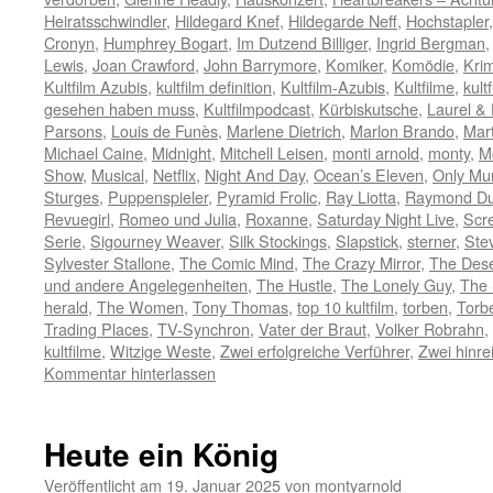
Heiratsschwindler
,
Hildegard Knef
,
Hildegarde Neff
,
Hochstapler
Cronyn
,
Humphrey Bogart
,
Im Dutzend Billiger
,
Ingrid Bergman
Lewis
,
Joan Crawford
,
John Barrymore
,
Komiker
,
Komödie
,
Krim
Kultfilm Azubis
,
kultfilm definition
,
Kultfilm-Azubis
,
Kultfilme
,
kult
gesehen haben muss
,
Kultfilmpodcast
,
Kürbiskutsche
,
Laurel &
Parsons
,
Louis de Funès
,
Marlene Dietrich
,
Marlon Brando
,
Mart
Michael Caine
,
Midnight
,
Mitchell Leisen
,
monti arnold
,
monty
,
M
Show
,
Musical
,
Netflix
,
Night And Day
,
Ocean’s Eleven
,
Only Mur
Sturges
,
Puppenspieler
,
Pyramid Frolic
,
Ray Liotta
,
Raymond Du
Revuegirl
,
Romeo und Julia
,
Roxanne
,
Saturday Night Live
,
Scr
Serie
,
Sigourney Weaver
,
Silk Stockings
,
Slapstick
,
sterner
,
Ste
Sylvester Stallone
,
The Comic Mind
,
The Crazy Mirror
,
The Des
und andere Angelegenheiten
,
The Hustle
,
The Lonely Guy
,
The 
herald
,
The Women
,
Tony Thomas
,
top 10 kultfilm
,
torben
,
Torb
Trading Places
,
TV-Synchron
,
Vater der Braut
,
Volker Robrahn
,
kultfilme
,
Witzige Weste
,
Zwei erfolgreiche Verführer
,
Zwei hinr
Kommentar hinterlassen
Heute ein König
Veröffentlicht am
19. Januar 2025
von
montyarnold