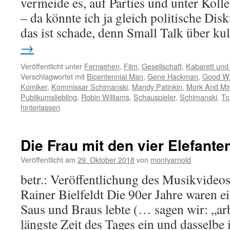
vermeide es, auf Parties und unter Kolle
– da könnte ich ja gleich politische Di
das ist schade, denn Small Talk über ku
→
Veröffentlicht unter
Fernsehen
,
Film
,
Gesellschaft
,
Kabarett un
Verschlagwortet mit
Bicentennial Man
,
Gene Hackman
,
Good Wi
Komiker
,
Kommissar Schimanski
,
Mandy Patinkin
,
Mork And Mi
Publikumsliebling
,
Robin Williams
,
Schauspieler
,
Schimanski
,
To
hinterlassen
Die Frau mit den vier Elefante
Veröffentlicht am
29. Oktober 2018
von
montyarnold
betr.: Veröffentlichung des Musikvideos
Rainer Bielfeldt Die 90er Jahre waren ein
Saus und Braus lebte (… sagen wir: „arbe
längste Zeit des Tages ein und dasselbe 