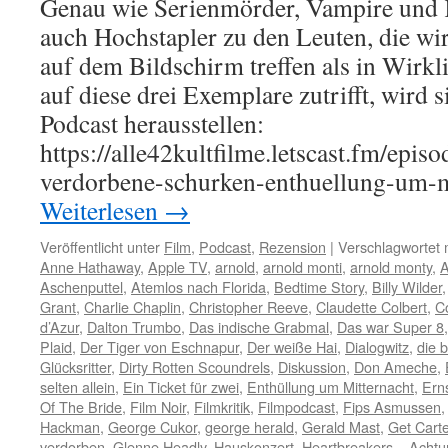
Genau wie Serienmörder, Vampire und K
auch Hochstapler zu den Leuten, die wir
auf dem Bildschirm treffen als in Wirkl
auf diese drei Exemplare zutrifft, wird 
Podcast herausstellen:
https://alle42kultfilme.letscast.fm/epis
verdorbene-schurken-enthuellung-um-
Weiterlesen
→
Veröffentlicht unter
Film
,
Podcast
,
Rezension
|
Verschlagwortet 
Anne Hathaway
,
Apple TV
,
arnold
,
arnold monti
,
arnold monty
,
A
Aschenputtel
,
Atemlos nach Florida
,
Bedtime Story
,
Billy Wilder
Grant
,
Charlie Chaplin
,
Christopher Reeve
,
Claudette Colbert
,
C
d’Azur
,
Dalton Trumbo
,
Das indische Grabmal
,
Das war Super 8
Plaid
,
Der Tiger von Eschnapur
,
Der weiße Hai
,
Dialogwitz
,
die b
Glücksritter
,
Dirty Rotten Scoundrels
,
Diskussion
,
Don Ameche
,
selten allein
,
Ein Ticket für zwei
,
Enthüllung um Mitternacht
,
Erns
Of The Bride
,
Film Noir
,
Filmkritik
,
Filmpodcast
,
Fips Asmussen
Hackman
,
George Cukor
,
george herald
,
Gerald Mast
,
Get Carte
verdorben
,
Glenne Headly
,
Hauskonzert
,
Heartbreakers – Achtu