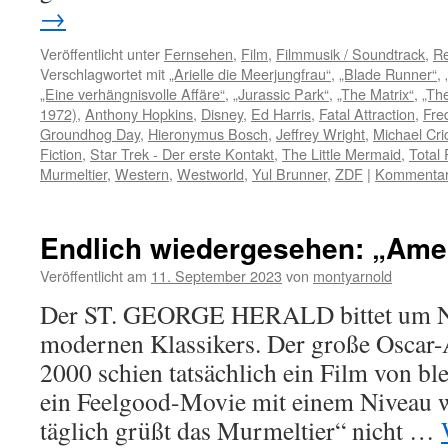
→
Veröffentlicht unter
Fernsehen
,
Film
,
Filmmusik / Soundtrack
,
Re
Verschlagwortet mit
„Arielle die Meerjungfrau“
,
„Blade Runner“
,
„Eine verhängnisvolle Affäre“
,
„Jurassic Park“
,
„The Matrix“
,
„Th
1972)
,
Anthony Hopkins
,
Disney
,
Ed Harris
,
Fatal Attraction
,
Fre
Groundhog Day
,
Hieronymus Bosch
,
Jeffrey Wright
,
Michael Cri
Fiction
,
Star Trek - Der erste Kontakt
,
The Little Mermaid
,
Total 
Murmeltier
,
Western
,
Westworld
,
Yul Brunner
,
ZDF
|
Kommentar 
Endlich wiedergesehen: „Ame
Veröffentlicht am
11. September 2023
von
montyarnold
Der ST. GEORGE HERALD bittet um N
modernen Klassikers. Der große Oscar-
2000 schien tatsächlich ein Film von bl
ein Feelgood-Movie mit einem Niveau w
täglich grüßt das Murmeltier“ nicht …