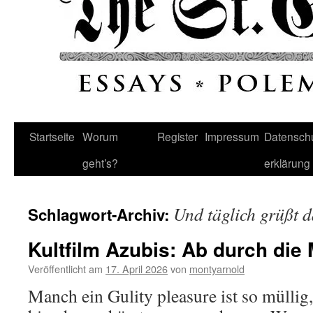
Startseite
Worum
Register
Impressum
Datenschu
geht’s?
erklärung
Und täglich grüßt 
Schlagwort-Archiv:
Kultfilm Azubis: Ab durch die 
Veröffentlicht am
17. April 2026
von
montyarnold
Manch ein Gulity pleasure ist so müllig