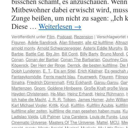
bisschen schämt, es anzuschauen. Wen
Mitbewohner dabei erwischt wird, muss
Zunge beißen, um nicht zu sagen: „Ich 
Diese …
Weiterlesen
→
Veröffentlicht unter
Film
,
Podcast
,
Rezension
|
Verschlagwortet 
Figuren
,
Adele Sandrock
,
Alan Silvestri
,
alle 42 kultfilme
,
Altnazi
arnold monty
,
Arnold Schwarzenegger
,
Asterix Eddie Murphy
,
B
Barbie
,
Battle Cat
,
Big Jim
,
Bill Conti
,
Billy Barty
,
Bruno Mondi
,
Conan
,
Conan der Barbar
,
Conan The Barbarian
,
Courtney Cox
Köpenick
,
Der Herr der Ringe
,
Derrick
,
die besten kultfilme
,
Die
Dolph Lundgren
,
E. T.
,
Eis am Stiel
,
Erich Kästner
,
Es geschah a
Fantasykomödie
,
Ferris macht blau
,
Feuerwerk
,
Figuren
,
Filmpo
Sinatra
,
Friedrich Dürrenmatt
,
Fritz Eckhardt
,
Garou-Garou
,
Gar
Martienzen
,
Gnom
,
Goldene Himbeere
,
Große Kraft große Vera
Hayden Christensen
,
He-Man
,
Heinz Erhardt
,
Heinz Rühmann
,
Ich habe die Macht
,
J. R. R. Tolkien
,
James Horner
,
John Willia
Karl Michael Vogler
,
Kritik
,
Krull
,
Kultfilm
,
Kultfilm Azubis
,
kultfil
kultfilme aller zeiten
,
kultfilme die man gesehen haben muss
,
Ku
Ladislao Vajda
,
Lilli Palmer
,
Lina Carstens
,
Louis de Funès
,
Lou
Cinematic Universe
,
Masters Of The Universe
,
Mattel
,
MCU
,
Meg
arnold
,
monty
,
Monty Arnold
,
Musical
,
Muskeln
,
My Little Pony
,
N