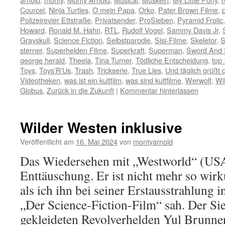
Courcel
,
Ninja Turtles
,
O mein Papa
,
Orko
,
Pater Brown Filme
,
Polizeirevier Ettstraße
,
Privatsender
,
ProSieben
,
Pyramid Frolic
Howard
,
Ronald M. Hahn
,
RTL
,
Rudolf Vogel
,
Sammy Davis Jr
,
Grayskull
,
Science Fiction
,
Selbstparodie
,
Sisi-Filme
,
Skeletor
,
S
sterner
,
Superhelden Filme
,
Superkraft
,
Superman
,
Sword And 
george herald
,
Theela
,
Tina Turner
,
Tödliche Entscheidung
,
top 
Toys
,
Toys’R’Us
,
Trash
,
Trickserie
,
True Lies
,
Und täglich grüßt 
Videotheken
,
was ist ein kultfilm
,
was sind kultfilme
,
Werwolf
,
Wi
Globus
,
Zurück in die Zukunft
|
Kommentar hinterlassen
Wilder Westen inklusive
Veröffentlicht am
16. Mai 2024
von
montyarnold
Das Wiedersehen mit „Westworld“ (USA
Enttäuschung. Er ist nicht mehr so wir
als ich ihn bei seiner Erstausstrahlung
„Der Science-Fiction-Film“ sah. Der Si
gekleideten Revolverhelden Yul Brun