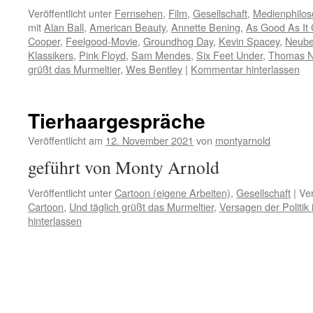
Veröffentlicht unter
Fernsehen
,
Film
,
Gesellschaft
,
Medienphilos
mit
Alan Ball
,
American Beauty
,
Annette Bening
,
As Good As It 
Cooper
,
Feelgood-Movie
,
Groundhog Day
,
Kevin Spacey
,
Neube
Klassikers
,
Pink Floyd
,
Sam Mendes
,
Six Feet Under
,
Thomas 
grüßt das Murmeltier
,
Wes Bentley
|
Kommentar hinterlassen
Tierhaargespräche
Veröffentlicht am
12. November 2021
von
montyarnold
geführt von Monty Arnold
Veröffentlicht unter
Cartoon (eigene Arbeiten)
,
Gesellschaft
|
Ver
Cartoon
,
Und täglich grüßt das Murmeltier
,
Versagen der Politik
hinterlassen