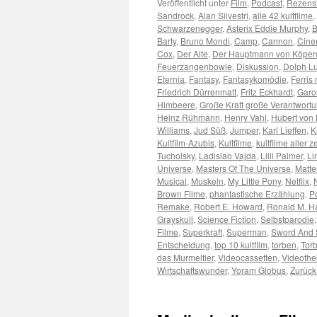
Veröffentlicht unter
Film
,
Podcast
,
Rezens
Sandrock
,
Alan Silvestri
,
alle 42 kultfilme
,
Schwarzenegger
,
Asterix Eddie Murphy
,
B
Barty
,
Bruno Mondi
,
Camp
,
Cannon
,
Cin
Cox
,
Der Alte
,
Der Hauptmann von Köpen
Feuerzangenbowle
,
Diskussion
,
Dolph L
Eternia
,
Fantasy
,
Fantasykomödie
,
Ferris
Friedrich Dürrenmatt
,
Fritz Eckhardt
,
Garo
Himbeere
,
Große Kraft große Verantwort
Heinz Rühmann
,
Henry Vahl
,
Hubert von
Williams
,
Jud Süß
,
Jumper
,
Karl Lieffen
,
K
Kultfilm-Azubis
,
Kultfilme
,
kultfilme aller z
Tucholsky
,
Ladislao Vajda
,
Lilli Palmer
,
Li
Universe
,
Masters Of The Universe
,
Matte
Musical
,
Muskeln
,
My Little Pony
,
Netflix
,
Brown Filme
,
phantastische Erzählung
,
Po
Remake
,
Robert E. Howard
,
Ronald M. H
Grayskull
,
Science Fiction
,
Selbstparodie
Filme
,
Superkraft
,
Superman
,
Sword And 
Entscheidung
,
top 10 kultfilm
,
torben
,
Torb
das Murmeltier
,
Videocassetten
,
Videoth
Wirtschaftswunder
,
Yoram Globus
,
Zurück 