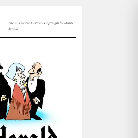
The St. George Herald / Copyright by Monty
Arnold