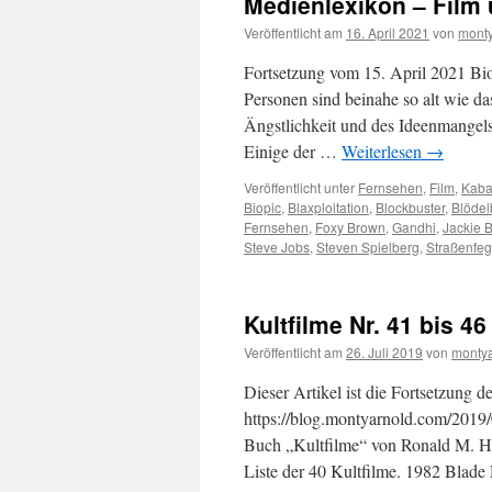
Medienlexikon – Film 
Veröffentlicht am
16. April 2021
von
monty
Fortsetzung vom 15. April 2021 Bio
Personen sind beinahe so alt wie da
Ängstlichkeit und des Ideenmange
Einige der …
Weiterlesen
→
Veröffentlicht unter
Fernsehen
,
Film
,
Kaba
Biopic
,
Blaxploitation
,
Blockbuster
,
Blödel
Fernsehen
,
Foxy Brown
,
Gandhi
,
Jackie 
Steve Jobs
,
Steven Spielberg
,
Straßenfeg
Kultfilme Nr. 41 bis 4
Veröffentlicht am
26. Juli 2019
von
monty
Dieser Artikel ist die Fortsetzung d
https://blog.montyarnold.com/2019/
Buch „Kultfilme“ von Ronald M. Ha
Liste der 40 Kultfilme. 1982 Blad