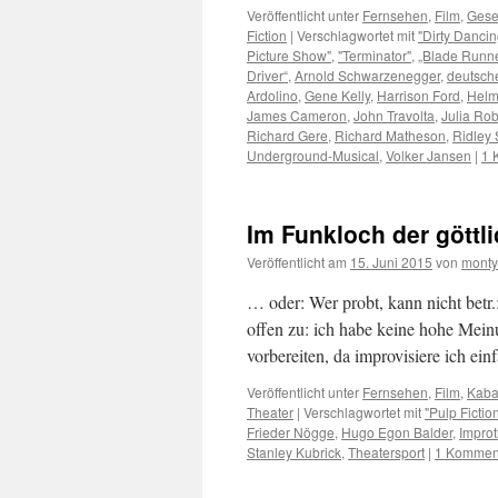
Veröffentlicht unter
Fernsehen
,
Film
,
Gesel
Fiction
|
Verschlagwortet mit
"Dirty Dancin
Picture Show"
,
"Terminator"
,
„Blade Runne
Driver“
,
Arnold Schwarzenegger
,
deutsch
Ardolino
,
Gene Kelly
,
Harrison Ford
,
Helm
James Cameron
,
John Travolta
,
Julia Rob
Richard Gere
,
Richard Matheson
,
Ridley 
Underground-Musical
,
Volker Jansen
|
1 
Im Funkloch der gött
Veröffentlicht am
15. Juni 2015
von
monty
… oder: Wer probt, kann nicht betr.
offen zu: ich habe keine hohe Mein
vorbereiten, da improvisiere ich e
Veröffentlicht unter
Fernsehen
,
Film
,
Kaba
Theater
|
Verschlagwortet mit
"Pulp Fictio
Frieder Nögge
,
Hugo Egon Balder
,
Improt
Stanley Kubrick
,
Theatersport
|
1 Kommen