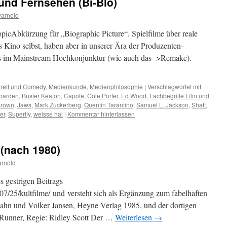
und Fernsehen (Bi-Blo)
arnold
picAbkürzung für „Biographic Picture“. Spielfilme über reale
s Kino selbst, haben aber in unserer Ära der Produzenten-
ls im Mainstream Hochkonjunktur (wie auch das ->Remake).
rett und Comedy
,
Medienkunde
,
Medienphilosophie
|
Verschlagwortet mit
barden
,
Buster Keaton
,
Capote
,
Cole Porter
,
Ed Wood
,
Fachbegriffe Film und
Brown
,
Jaws
,
Mark Zuckerberg
,
Quentin Tarantino
,
Samuel L. Jackson
,
Shaft
,
er
,
Superfly
,
weisse hai
|
Kommentar hinterlassen
6 (nach 1980)
arnold
es gestrigen Beitrags
07/25/kultfilme/ und versteht sich als Ergänzung zum fabelhaften
hn und Volker Jansen, Heyne Verlag 1985, und der dortigen
e Runner, Regie: Ridley Scott Der …
Weiterlesen
→