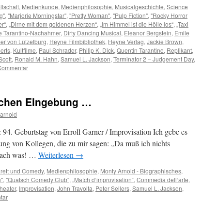
lschaft
,
Medienkunde
,
Medienphilosophie
,
Musicalgeschichte
,
Science
g"
,
"Marjorie Morningstar"
,
"Pretty Woman"
,
"Pulp Fiction"
,
"Rocky Horror
r“
,
„Dirne mit dem goldenen Herzen“
,
„Im Himmel ist die Hölle los“
,
„Taxi
e Tarantino-Nachahmer
,
Dirty Dancing Musical
,
Eleanor Bergstein
,
Emile
er von Lützelburg
,
Heyne Filmbibliothek
,
Heyne Verlag
,
Jackie Brown
,
erts
,
Kultfilme
,
Paul Schrader
,
Philip K. Dick
,
Quentin Tarantino
,
Replikant
,
Scott
,
Ronald M. Hahn
,
Samuel L. Jackson
,
Terminator 2 – Judgement Day
,
Kommentar
lichen Eingebung …
arnold
: 94. Geburtstag von Erroll Garner / Improvisation Ich gebe es
ung von Kollegen, die zu mir sagen: „Da muß ich nichts
infach was! …
Weiterlesen
→
rett und Comedy
,
Medienphilosophie
,
Monty Arnold - Biographisches
,
n"
,
"Quatsch Comedy Club"
,
„Match d‘improvisation“
,
Commedia dell‘arte
,
heater
,
Improvisation
,
John Travolta
,
Peter Sellers
,
Samuel L. Jackson
,
tar