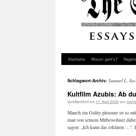
Startseite
Worum geht’s?
Regist
Samuel L. Jac
Schlagwort-Archiv:
Kultfilm Azubis: Ab du
Veröffentlicht am
17. April 2026
von
monty
Manch ein Gulity pleasure ist so m
man von seinem Mitbewohner dabei 
sagen: „Ich kann das erklären …“