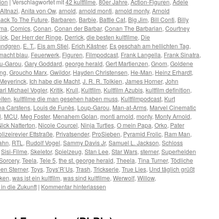
ion
|
Verschlagwortet mit
42 kultfilme
,
80er Jahre
,
Action-Figuren
,
Adele
Altnazi
,
Anita von Ow
,
arnold
,
arnold monti
,
arnold monty
,
Arnold
ack To The Future
,
Barbaren
,
Barbie
,
Battle Cat
,
Big Jim
,
Bill Conti
,
Billy
ema
,
Comics
,
Conan
,
Conan der Barbar
,
Conan The Barbarian
,
Courtney
ick
,
Der Herr der Ringe
,
Derrick
,
die besten kultfilme
,
Die
undgren
,
E. T.
,
Eis am Stiel
,
Erich Kästner
,
Es geschah am hellichten Tag
,
 macht blau
,
Feuerwerk
,
Figuren
,
Filmpodcast
,
Frank Langella
,
Frank Sinatra
,
u-Garou
,
Gary Goddard
,
george herald
,
Gert Martienzen
,
Gnom
,
Goldene
ung
,
Groucho Marx
,
Gwildor
,
Hayden Christensen
,
He-Man
,
Heinz Erhardt
,
 Meyerinck
,
Ich habe die Macht
,
J. R. R. Tolkien
,
James Horner
,
John
arl Michael Vogler
,
Kritik
,
Krull
,
Kultfilm
,
Kultfilm Azubis
,
kultfilm definition
,
eiten
,
kultfilme die man gesehen haben muss
,
Kultfilmpodcast
,
Kurt
na Carstens
,
Louis de Funès
,
Loup-Garou
,
Man-at-Arms
,
Marvel Cinematic
l
,
MCU
,
Meg Foster
,
Menahem Golan
,
monti arnold
,
monty
,
Monty Arnold
,
Nick Natterton
,
Nicole Courcel
,
Ninja Turtles
,
O mein Papa
,
Orko
,
Pater
lizeirevier Ettstraße
,
Privatsender
,
ProSieben
,
Pyramid Frolic
,
Ram Man
,
ahn
,
RTL
,
Rudolf Vogel
,
Sammy Davis Jr
,
Samuel L. Jackson
,
Schloss
,
Sisi-Filme
,
Skeletor
,
Spielzeug
,
Stan Lee
,
Star Wars
,
sterner
,
Superhelden
Sorcery
,
Teela
,
Tele 5
,
the st. george herald
,
Theela
,
Tina Turner
,
Tödliche
en Sterner
,
Toys
,
Toys’R’Us
,
Trash
,
Trickserie
,
True Lies
,
Und täglich grüßt
eken
,
was ist ein kultfilm
,
was sind kultfilme
,
Werwolf
,
Willow
,
in die Zukunft
|
Kommentar hinterlassen