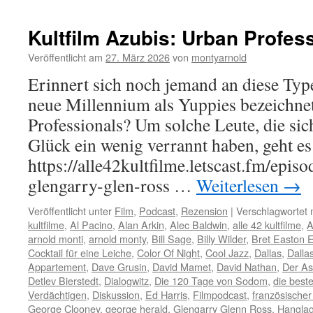
Kultfilm Azubis: Urban Profes
Veröffentlicht am
27. März 2026
von
montyarnold
Erinnert sich noch jemand an diese Ty
neue Millennium als Yuppies bezeichne
Professionals? Um solche Leute, die si
Glück ein wenig verrannt haben, geht es
https://alle42kultfilme.letscast.fm/epi
glengarry-glen-ross …
Weiterlesen
→
Veröffentlicht unter
Film
,
Podcast
,
Rezension
|
Verschlagwortet 
kultfilme
,
Al Pacino
,
Alan Arkin
,
Alec Baldwin
,
alle 42 kultfilme
,
A
arnold monti
,
arnold monty
,
Bill Sage
,
Billy Wilder
,
Bret Easton El
Cocktail für eine Leiche
,
Color Of Night
,
Cool Jazz
,
Dallas
,
Dalla
Appartement
,
Dave Grusin
,
David Mamet
,
David Nathan
,
Der As
Detlev Bierstedt
,
Dialogwitz
,
Die 120 Tage von Sodom
,
die beste
Verdächtigen
,
Diskussion
,
Ed Harris
,
Filmpodcast
,
französischer
George Clooney
,
george herald
,
Glengarry Glenn Ross
,
Hanglag