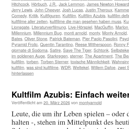
Hitchcock
,
Hörbuch
,
J.R.
,
Jack Lemmon
,
James Newton Howard
Jerry Lewis
,
John Cheever
,
Josh Lucas
,
Justin Theroux
,
Kammer
Comedy
,
Kritik
,
Kultfiguren
,
Kultfilm
,
Kultfilm Azubis
,
kultfilm defi
kultfilme aller zeiten
,
kultfilme die man gesehen haben muss
,
Ku
Lionsgate
,
Literaturverfilmung
,
Live-Hörspiel
,
MacGuffin
,
Marlon
Millennium
,
Millennium Bug
,
monti arnold
,
monty
,
Monty Arnold
,
Bates
,
Oliver Stone
,
Patrick Bateman
,
Pier Paolo Pasolini
,
Psyc
Pyramid Frolic
,
Quentin Tarantino
,
Reese Witherspoon
,
Ronny F
giornate di Sodoma
,
Satire
,
Save The Tiger
,
Schtonk
,
Selbsteke
im goldenen Auge
,
Starkregen
,
sterner
,
The Apartment
,
The Be
kultfilm
,
torben
,
Torben Sterner
,
toxische Männlichkeit
,
Wahnsin
kultfilm
,
was sind kultfilme
,
WDR
,
Weltekel
,
Willem Dafoe
,
zwei 
hinterlassen
Kultfilm Azubis: Einfach weite
Veröffentlicht am
20. März 2026
von
montyarnold
Leute, die um ihr Leben spielen – oder 
halten -, stehen im Mittelpunkt des heut