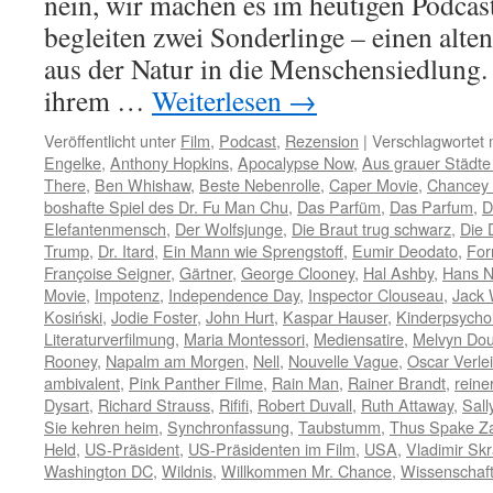
nein, wir machen es im heutigen Podca
begleiten zwei Sonderlinge – einen alte
aus der Natur in die Menschensiedlung.
ihrem …
Weiterlesen
→
Veröffentlicht unter
Film
,
Podcast
,
Rezension
|
Verschlagwortet 
Engelke
,
Anthony Hopkins
,
Apocalypse Now
,
Aus grauer Städt
There
,
Ben Whishaw
,
Beste Nebenrolle
,
Caper Movie
,
Chancey 
boshafte Spiel des Dr. Fu Man Chu
,
Das Parfüm
,
Das Parfum
,
D
Elefantenmensch
,
Der Wolfsjunge
,
Die Braut trug schwarz
,
Die 
Trump
,
Dr. Itard
,
Ein Mann wie Sprengstoff
,
Eumir Deodato
,
For
Françoise Seigner
,
Gärtner
,
George Clooney
,
Hal Ashby
,
Hans N
Movie
,
Impotenz
,
Independence Day
,
Inspector Clouseau
,
Jack
Kosiński
,
Jodie Foster
,
John Hurt
,
Kaspar Hauser
,
Kinderpsycho
Literaturverfilmung
,
Maria Montessori
,
Mediensatire
,
Melvyn Dou
Rooney
,
Napalm am Morgen
,
Nell
,
Nouvelle Vague
,
Oscar Verle
ambivalent
,
Pink Panther Filme
,
Rain Man
,
Rainer Brandt
,
reine
Dysart
,
Richard Strauss
,
Rififi
,
Robert Duvall
,
Ruth Attaway
,
Sall
Sie kehren heim
,
Synchronfassung
,
Taubstumm
,
Thus Spake Za
Held
,
US-Präsident
,
US-Präsidenten im Film
,
USA
,
Vladimir Sk
Washington DC
,
Wildnis
,
Willkommen Mr. Chance
,
Wissenschaft