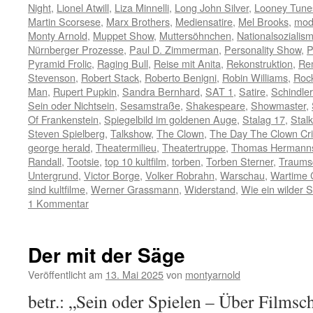
Night
,
Lionel Atwill
,
Liza Minnelli
,
Long John Silver
,
Looney Tune
Martin Scorsese
,
Marx Brothers
,
Mediensatire
,
Mel Brooks
,
mod
Monty Arnold
,
Muppet Show
,
Muttersöhnchen
,
Nationalsozialis
Nürnberger Prozesse
,
Paul D. Zimmerman
,
Personality Show
,
P
Pyramid Frolic
,
Raging Bull
,
Reise mit Anita
,
Rekonstruktion
,
Re
Stevenson
,
Robert Stack
,
Roberto Benigni
,
Robin Williams
,
Rock
Man
,
Rupert Pupkin
,
Sandra Bernhard
,
SAT 1
,
Satire
,
Schindler
Sein oder Nichtsein
,
Sesamstraße
,
Shakespeare
,
Showmaster
,
Of Frankenstein
,
Spiegelbild im goldenen Auge
,
Stalag 17
,
Stalk
Steven Spielberg
,
Talkshow
,
The Clown
,
The Day The Clown Cr
george herald
,
Theatermilieu
,
Theatertruppe
,
Thomas Hermann
Randall
,
Tootsie
,
top 10 kultfilm
,
torben
,
Torben Sterner
,
Traumsc
Untergrund
,
Victor Borge
,
Volker Robrahn
,
Warschau
,
Wartime 
sind kultfilme
,
Werner Grassmann
,
Widerstand
,
Wie ein wilder S
1 Kommentar
Der mit der Säge
Veröffentlicht am
13. Mai 2025
von
montyarnold
betr.: „Sein oder Spielen – Über Filmsc