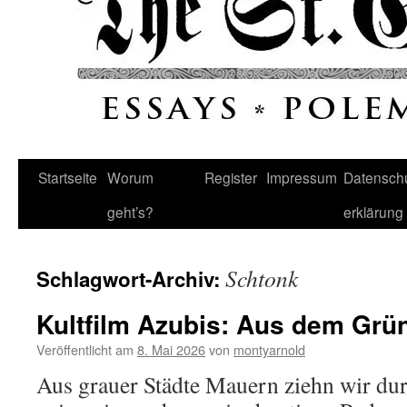
Startseite
Worum
Register
Impressum
Datenschu
geht’s?
erklärung
Schtonk
Schlagwort-Archiv:
Kultfilm Azubis: Aus dem Grü
Veröffentlicht am
8. Mai 2026
von
montyarnold
Aus grauer Städte Mauern ziehn wir d