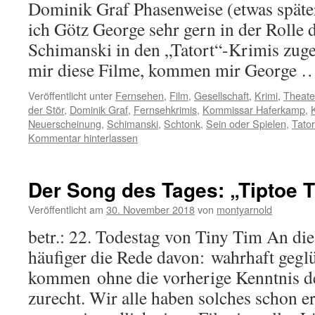
Dominik Graf Phasenweise (etwas später
ich Götz George sehr gern in der Rolle
Schimanski in den „Tatort“-Krimis zu
mir diese Filme, kommen mir George
Veröffentlicht unter
Fernsehen
,
Film
,
Gesellschaft
,
Krimi
,
Theate
der Stör
,
Dominik Graf
,
Fernsehkrimis
,
Kommissar Haferkamp
,
Neuerscheinung
,
Schimanski
,
Schtonk
,
Sein oder Spielen
,
Tator
Kommentar hinterlassen
Der Song des Tages: „Tiptoe T
Veröffentlicht am
30. November 2018
von
montyarnold
betr.: 22. Todestag von Tiny Tim An die
häufiger die Rede davon: wahrhaft gegl
kommen ohne die vorherige Kenntnis de
zurecht. Wir alle haben solches schon er