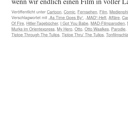
wenn wir endlich einen Film in voller
Veröffentlicht unter
Cartoon
,
Comic
,
Fernsehen
,
Film
,
Medienphi
Verschlagwortet mit
„As Time Goes By“
,
„MAD“-Heft
,
Affäre
,
Ca
Of Fire
,
Hitler-Tagebücher
,
I Got You Babe
,
MAD-Filmparodien
,
Murks im Orientexpress
,
My Hero
,
Otto
,
Otto Waalkes
,
Parodie
,
Tiptoe Through The Tulips
,
Tiptoe Thru' The Tulips
,
Tonfilmschl