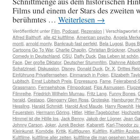
Schnittmenge aus dem historischen Hint
Films und einem der Stars des zweiten 
berühmtes …
Weiterlesen
→
Veröffentlicht unter
Film
,
Podcast
,
Rezension
|
Verschlagwortet 
Alfred Balthoff
,
alle 42 kultfilme
,
American psycho
,
Angela Merke
monti
,
arnold monty
,
Bankraub fast perfekt
,
Bela Lugosi
,
Bugs B
Cartoons Go To War
,
Charlie Chaplin
,
Christian Brückner
,
Chuck
Comedy in Deutschland
,
CSU
,
Daffy Duck
,
Das Leben ist schön
Face
,
Der große Diktator
,
Deutscher Stummfilm
,
Diahnne Abbott
Schatzinsel
,
Diskussion
,
Disney
,
Donald Duck
,
Dr. X
,
Drittes Rei
Einführung Privatfernsehen
,
Einmarsch in Polen
,
Elizabeth Tayl
Lubitsch
,
Ernst Lubitsch Preis
,
Erpressung
,
Fame
,
Feierabend-
Grassmann
,
Fernsehshow
,
Filmpodcast
,
Fips Asmussen
,
Flugz
Filmreihe
,
Friedrich Wilhelm Murnau
,
Fritz Lang
,
Funny Bones
,
herald
,
Gestapo
,
Glengarry Glen Ross
,
Groteske
,
Hamburger P
Hessling
,
Harald Schmidt
,
Harold And Maude
,
Harry Rowohlt
,
He
Feuerstein
,
Hermann Göring
,
Hitler
,
Hitler-Tagebücher
,
Hochzeit
Himmel ist die Hölle los
,
Jack Benny
,
Jakob der Lügner
,
Jean Ga
Johnny Carson
,
Joker
,
Jurek Becker
,
Kabarett
,
Karl-Theodor zu
Kleinkunst
,
Komödie
,
Kritik
,
Kultfiguren
,
Kultfilm
,
Kultfilm Azubis
Kultfilme
,
kultfilme aller zeiten
,
kultfilme die man gesehen habe