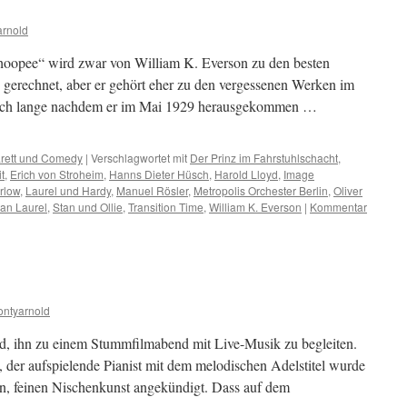
arnold
opee“ wird zwar von William K. Everson zu den besten
gerechnet, aber er gehört eher zu den vergessenen Werken im
och lange nachdem er im Mai 1929 herausgekommen …
rett und Comedy
|
Verschlagwortet mit
Der Prinz im Fahrstuhlschacht
,
t
,
Erich von Stroheim
,
Hanns Dieter Hüsch
,
Harold Lloyd
,
Image
rlow
,
Laurel und Hardy
,
Manuel Rösler
,
Metropolis Orchester Berlin
,
Oliver
tan Laurel
,
Stan und Ollie
,
Transition Time
,
William K. Everson
|
Kommentar
ntyarnold
nd, ihn zu einem Stummfilmabend mit Live-Musik zu begleiten.
der aufspielende Pianist mit dem melodischen Adelstitel wurde
n, feinen Nischenkunst angekündigt. Dass auf dem