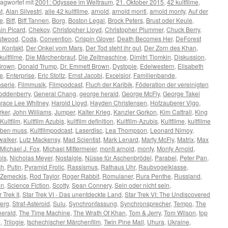
agwortet mit
2001: Odyssee im Weltraum
,
21. Oktober 2015
,
42 kultfilme
,
t
,
Alan Silvestri
,
alle 42 kultfilme
,
arnold
,
arnold monti
,
arnold monty
,
Auf der
re
,
Biff
,
Biff Tannen
,
Borg
,
Boston Legal
,
Brock Peters
,
Brust oder Keule
,
in Picard
,
Chekov
,
Christopher Lloyd
,
Christopher Plummer
,
Chuck Berry
,
astwood
,
Coda
,
Convention
,
Crispin Glover
,
Death Becomes Her
,
DeForest
e Kontakt
,
Der Onkel vom Mars
,
Der Tod steht ihr gut
,
Der Zorn des Khan
,
kultfilme
,
Die Märchenbraut
,
Die Zeitmaschine
,
Dimitri Tiomkin
,
Diskussion
,
Brown
,
Donald Trump
,
Dr. Emmett Brown
,
Dystopie
,
Edelwestern
,
Elisabeth
e
,
Enterprise
,
Eric Stoltz
,
Ernst Jacobi
,
Excelsior
,
Familienbande
,
serie
,
Filmmusik
,
Filmpodcast
,
Fluch der Karibik
,
Föderation der vereinigten
oddenberry
,
General Chang
,
george herald
,
George McFly
,
George Takei
race Lee Whitney
,
Harold Lloyd
,
Hayden Christensen
,
Hofzauberer Vigo
,
rker
,
John Williams
,
Jumper
,
Kalter Krieg
,
Kanzler Gorkon
,
Kim Cattrall
,
King
Kultfilm
,
Kultfilm Azubis
,
kultfilm definition
,
Kultfilm-Azubis
,
Kultfilme
,
kultfilme
aben muss
,
Kultfilmpodcast
,
Laserdisc
,
Lea Thompson
,
Leonard Nimoy
,
walker
,
Lutz Mackensy
,
Mad Scientist
,
Mark Lenard
,
Marty McFly
,
Matrix
,
Max
Michael J. Fox
,
Michael Mittermeier
,
monti arnold
,
monty
,
Monty Arnold
,
ols
,
Nicholas Meyer
,
Nostalgie
,
Nüsse für Aschenbrödel
,
Parabel
,
Peter Pan
,
ch
,
Putin
,
Pyramid Frolic
,
Rassismus
,
Rathaus Uhr
,
Raubvogelklasse
,
 Zemeckis
,
Rod Taylor
,
Roger Rabbit
,
Romulaner
,
Rura Penthe
,
Russland
,
en
,
Science Fiction
,
Scotty
,
Sean Connery
,
Sein oder nicht sein
,
 Trek II
,
Star Trek VI - Das unentdeckte Land
,
Star Trek VI: The Undiscovered
berg
,
Straf-Asteroid
,
Sulu
,
Synchronfassung
,
Synchronsprecher
,
Tempo
,
The
herald
,
The Time Machine
,
The Wrath Of Khan
,
Tom & Jerry
,
Tom Wilson
,
top
e
,
Trilogie
,
tschechischer Märchenfilm
,
Twin Pine Mall
,
Uhura
,
Ukraine
,