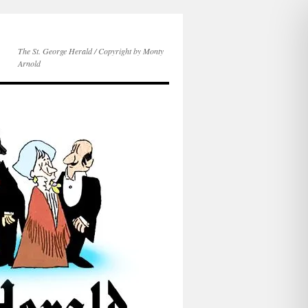
The St. George Herald / Copyright by Monty
Arnold