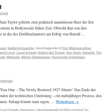
d
arnold
 Sam Taylor gehörte zum praktisch namenlosen Heer der fest
systems in Hollywoods früher Zeit. Obwohl ihm von den
wie in der des Drehbuchautors) am Erfolg von Harold …
omedy
,
Medienphilosophie
|
Verschlagwortet mit
Der Widerspenstigen
arold Lloyd
,
Laurel & Hardy
,
Nothing But Trouble
,
Sam Taylor
,
Slapstick
,
The
hrew
,
Wikipedia
,
William Shakespeare
|
Kommentar hinterlassen
ntyarnold
y: Year One – The Newly Restored 1927 Silents“ Das Ende der
nden der technischen Umrüstung – ein mehrjähriger Prozess, den
nennen. Salopp könnte man sagen, …
Weiterlesen
→
tt und Comedy
,
Rezension
|
Verschlagwortet mit
Dick und Doof
,
Do