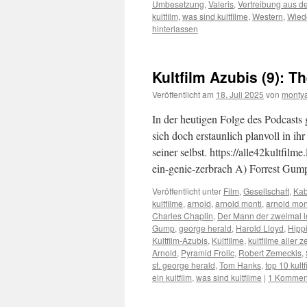
Umbesetzung
,
Valeris
,
Vertreibung aus d
kultfilm
,
was sind kultfilme
,
Western
,
Wied
hinterlassen
Kultfilm Azubis (9): T
Veröffentlicht am
18. Juli 2025
von
monty
In der heutigen Folge des Podcasts 
sich doch erstaunlich planvoll in ih
seiner selbst. https://alle42kultfil
ein-genie-zerbrach A) Forrest G
Veröffentlicht unter
Film
,
Gesellschaft
,
Kab
kultfilme
,
arnold
,
arnold monti
,
arnold mon
Charles Chaplin
,
Der Mann der zweimal l
Gump
,
george herald
,
Harold Lloyd
,
Hipp
Kultfilm-Azubis
,
Kultfilme
,
kultfilme aller z
Arnold
,
Pyramid Frolic
,
Robert Zemeckis
,
st. george herald
,
Tom Hanks
,
top 10 kultf
ein kultfilm
,
was sind kultfilme
|
1 Kommen