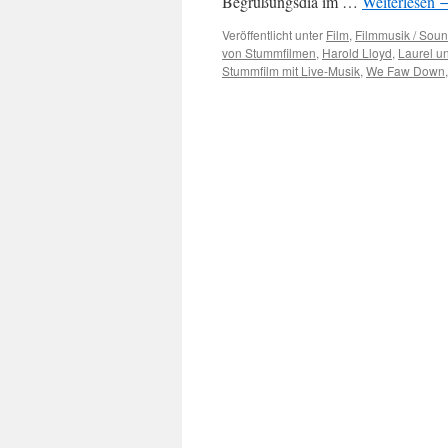
Begrüßungsdia im …
Weiterlesen
Veröffentlicht unter
Film
,
Filmmusik / Soun
von Stummfilmen
,
Harold Lloyd
,
Laurel u
Stummfilm mit Live-Musik
,
We Faw Down