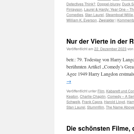
Detectives Think?
,
Doppel-bluray
,
Duck S
Finlayson
,
Laurel & Hardy: Year One – Th
Comedies
,
Stan Laurel
,
Steamboat Willie
William K. Everson
,
Zweiakter
|
Kommentar
Nur der Vierte in der 
Veröffentlicht am
22. Dezember 2023
von
betr.: 79. Todestag von Harry Lang
berühmten Artikel „Comedy’s Greates
Agee 1949 Harry Langdon erstmals
→
Veröffentlicht unter
Film
,
Kabarett und C
Keaton
,
Charlie Chaplin
,
Comedy – A Ser
Schwejk
,
Frank Capra
,
Harold Lloyd
,
Har
Stan Laurel
,
Stummfilm
,
The Name Above 
Die schönsten Filme, d