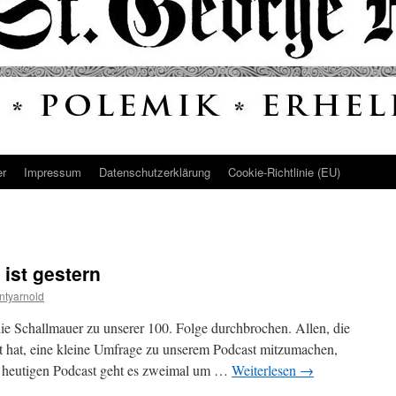
er
Impressum
Datenschutz­erklärung
Cookie-Richtlinie (EU)
 ist gestern
ntyarnold
 die Schallmauer zu unserer 100. Folge durchbrochen. Allen, die
t hat, eine kleine Umfrage zu unserem Podcast mitzumachen,
Im heutigen Podcast geht es zweimal um …
Weiterlesen
→