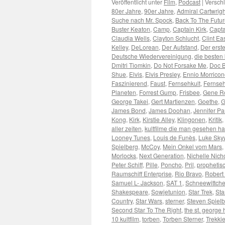
Veröffentlicht unter
Film
,
Podcast
|
Verschl
80er Jahre
,
90er Jahre
,
Admiral Cartwrigh
Suche nach Mr. Spock
,
Back To The Futu
Buster Keaton
,
Camp
,
Captain Kirk
,
Capta
Claudia Wells
,
Clayton Schlucht
,
Clint E
Kelley
,
DeLorean
,
Der Aufstand
,
Der erst
Deutsche Wiedervereinigung
,
die besten 
Dmitri Tiomkin
,
Do Not Forsake Me
,
Doc 
Shue
,
Elvis
,
Elvis Presley
,
Ennio Morricon
Faszinierend
,
Faust
,
Fernsehkult
,
Fernseh
Planeten
,
Forrest Gump
,
Frisbee
,
Gene R
George Takei
,
Gert Martienzen
,
Goethe
,
G
James Bond
,
James Doohan
,
Jennifer Pa
Kong
,
Kirk
,
Kirstie Alley
,
Klingonen
,
Kritik
,
aller zeiten
,
kultfilme die man gesehen h
Looney Tunes
,
Louis de Funès
,
Luke Sky
Spielberg
,
McCoy
,
Mein Onkel vom Mars
,
Morlocks
,
Next Generation
,
Nichelle Nich
Peter Schiff
,
Pille
,
Poncho
,
Pril
,
prophetis
Raumschiff Enterprise
,
Rio Bravo
,
Robert
Samuel L- Jackson
,
SAT 1
,
Schneewittch
Shakespeare
,
Sowjetunion
,
Star Trek
,
Star
Country
,
Star Wars
,
sterner
,
Steven Spiel
Second Star To The Right
,
the st. george 
10 kultfilm
,
torben
,
Torben Sterner
,
Trekki