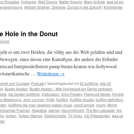
em Paradies
,
Vulkanier
,
Walt Disney
,
Walter Koenig
,
Warp Antrieb
,
was ist ein
ervereinigung
,
William Shatner
,
Zeitreise
,
Zurück in die Zukunft
|
Kommentar
he Hole in the Donut
arnold
geht es um zwei Helden, die völlig aus der Welt gefallen sind und
r bewegen, einer davon eine Kunstfigur, der andere der Erfinder
me.letscast.fm/episode/forrest-gump-buster-keaton-wie-hollywood-
umpAmerikanische …
Weiterlesen
→
arett und Comedy
,
Podcast
|
Verschlagwortet mit
42 kultfilme
,
alle 42
ty
,
Buster Keaton
,
Buster Keaton - Wie Hollywood ein Genie zerbrach
,
ebte
,
die besten kultfilme
,
Diskussion
,
Elvis Presley
,
Feelgood-Movie
,
Forrest
ie-Bewegung
,
John Lennon
,
Kritik
,
Kultfilm
,
Kultfilm Azubis
,
kultfilm definition
,
eiten
,
kultfilme die man gesehen haben muss
,
monti arnold
,
monty
,
Monty
Schachtel Pralinen
,
Slapstick
,
sterner
,
Stummfilmzeit
,
The Big Lebowski
,
the
ilm
,
torben
,
Torben Sterner
,
Tragikomödie
,
TV-Doku
,
US-Präsidenten
,
was ist
tar