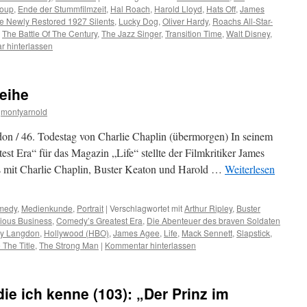
oup
,
Ende der Stummfilmzeit
,
Hal Roach
,
Harold Lloyd
,
Hats Off
,
James
e Newly Restored 1927 Silents
,
Lucky Dog
,
Oliver Hardy
,
Roachs All-Star-
,
The Battle Of The Century
,
The Jazz Singer
,
Transition Time
,
Walt Disney
,
 hinterlassen
Reihe
montyarnold
don / 46. Todestag von Charlie Chaplin (übermorgen) In seinem
t Era“ für das Magazin „Life“ stellte der Filmkritiker James
 mit Charlie Chaplin, Buster Keaton und Harold …
Weiterlesen
omedy
,
Medienkunde
,
Portrait
|
Verschlagwortet mit
Arthur Ripley
,
Buster
ious Business
,
Comedy’s Greatest Era
,
Die Abenteuer des braven Soldaten
ry Langdon
,
Hollywood (HBO)
,
James Agee
,
Life
,
Mack Sennett
,
Slapstick
,
The Title
,
The Strong Man
|
Kommentar hinterlassen
ie ich kenne (103): „Der Prinz im