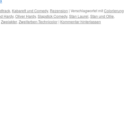
→
dtrack
,
Kabarett und Comedy
,
Rezension
|
Verschlagwortet mit
Colorierung
nd Hardy
,
Oliver Hardy
,
Slapstick Comedy
,
Stan Laurel
,
Stan und Ollie
,
,
Zweiakter
,
Zweifarben-Technicolor
|
Kommentar hinterlassen