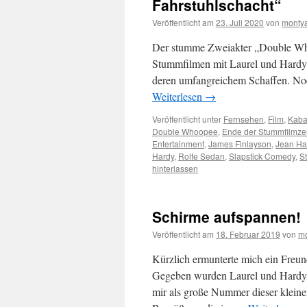
Fahrstuhlschacht“
Veröffentlicht am
23. Juli 2020
von
monty
Der stumme Zweiakter „Double Who
Stummfilmen mit Laurel und Hardy 
deren umfangreichem Schaffen. N
Weiterlesen
→
Veröffentlicht unter
Fernsehen
,
Film
,
Kaba
Double Whoopee
,
Ende der Stummfilmzei
Entertainment
,
James Finlayson
,
Jean Ha
Hardy
,
Rolfe Sedan
,
Slapstick Comedy
,
S
hinterlassen
Schirme aufspannen!
Veröffentlicht am
18. Februar 2019
von
mo
Kürzlich ermunterte mich ein Freu
Gegeben wurden Laurel und Hardy, 
mir als große Nummer dieser kleine