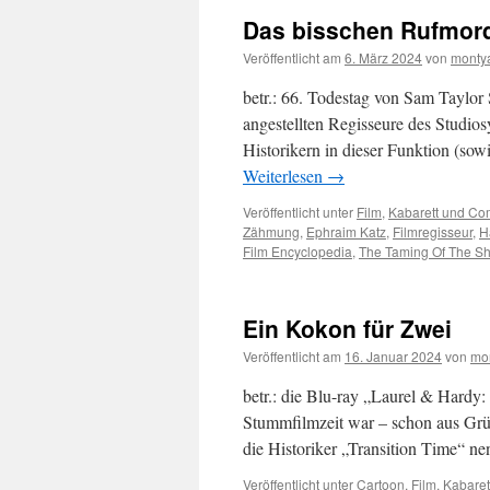
Das bisschen Rufmor
Veröffentlicht am
6. März 2024
von
monty
betr.: 66. Todestag von Sam Taylor
angestellten Regisseure des Studio
Historikern in dieser Funktion (so
Weiterlesen
→
Veröffentlicht unter
Film
,
Kabarett und C
Zähmung
,
Ephraim Katz
,
Filmregisseur
,
H
Film Encyclopedia
,
The Taming Of The S
Ein Kokon für Zwei
Veröffentlicht am
16. Januar 2024
von
mo
betr.: die Blu-ray „Laurel & Hard
Stummfilmzeit war – schon aus Grü
die Historiker „Transition Time“ 
Veröffentlicht unter
Cartoon
,
Film
,
Kabare