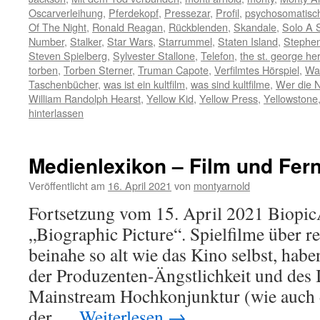
Oscarverleihung
,
Pferdekopf
,
Pressezar
,
Profil
,
psychosomatisc
Of The Night
,
Ronald Reagan
,
Rückblenden
,
Skandale
,
Solo A 
Number
,
Stalker
,
Star Wars
,
Starrummel
,
Staten Island
,
Stephen
Steven Spielberg
,
Sylvester Stallone
,
Telefon
,
the st. george he
torben
,
Torben Sterner
,
Truman Capote
,
Verfilmtes Hörspiel
,
Wa
Taschenbücher
,
was ist ein kultfilm
,
was sind kultfilme
,
Wer die Na
William Randolph Hearst
,
Yellow Kid
,
Yellow Press
,
Yellowstone
hinterlassen
Medienlexikon – Film und Fern
Veröffentlicht am
16. April 2021
von
montyarnold
Fortsetzung vom 15. April 2021 Biopi
„Biographic Picture“. Spielfilme über r
beinahe so alt wie das Kino selbst, habe
der Produzenten-Ängstlichkeit und des
Mainstream Hochkonjunktur (wie auch 
der …
Weiterlesen
→