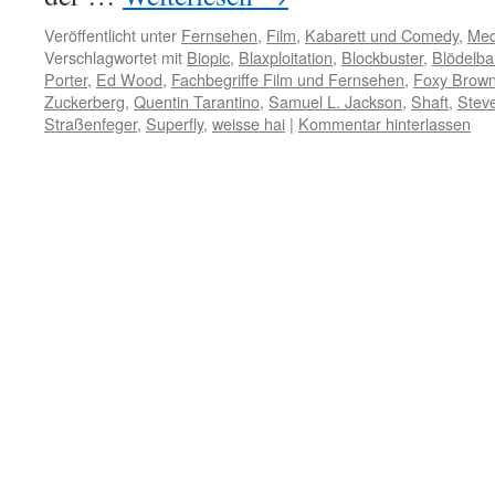
Veröffentlicht unter
Fernsehen
,
Film
,
Kabarett und Comedy
,
Med
Verschlagwortet mit
Biopic
,
Blaxploitation
,
Blockbuster
,
Blödelba
Porter
,
Ed Wood
,
Fachbegriffe Film und Fernsehen
,
Foxy Brow
Zuckerberg
,
Quentin Tarantino
,
Samuel L. Jackson
,
Shaft
,
Stev
Straßenfeger
,
Superfly
,
weisse hai
|
Kommentar hinterlassen