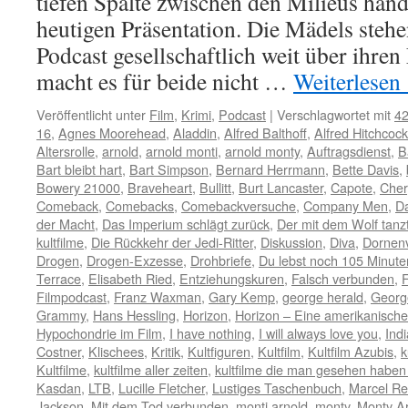
tiefen Spalte zwischen den Milieus hand
heutigen Präsentation. Die Mädels steh
Podcast gesellschaftlich weit über ihre
macht es für beide nicht …
Weiterlesen
Veröffentlicht unter
Film
,
Krimi
,
Podcast
|
Verschlagwortet mit
42
16
,
Agnes Moorehead
,
Aladdin
,
Alfred Balthoff
,
Alfred Hitchcock
Altersrolle
,
arnold
,
arnold monti
,
arnold monty
,
Auftragsdienst
,
B
Bart bleibt hart
,
Bart Simpson
,
Bernard Herrmann
,
Bette Davis
,
Bowery 21000
,
Braveheart
,
Bullitt
,
Burt Lancaster
,
Capote
,
Cher
Comeback
,
Comebacks
,
Comebackversuche
,
Company Men
,
D
der Macht
,
Das Imperium schlägt zurück
,
Der mit dem Wolf tanz
kultfilme
,
Die Rückkehr der Jedi-Ritter
,
Diskussion
,
Diva
,
Dornen
Drogen
,
Drogen-Exzesse
,
Drohbriefe
,
Du lebst noch 105 Minute
Terrace
,
Elisabeth Ried
,
Entziehungskuren
,
Falsch verbunden
,
F
Filmpodcast
,
Franz Waxman
,
Gary Kemp
,
george herald
,
Georg
Grammy
,
Hans Hessling
,
Horizon
,
Horizon – Eine amerikanisch
Hypochondrie im Film
,
I have nothing
,
I will always love you
,
Ind
Costner
,
Klischees
,
Kritik
,
Kultfiguren
,
Kultfilm
,
Kultfilm Azubis
,
k
Kultfilme
,
kultfilme aller zeiten
,
kultfilme die man gesehen habe
Kasdan
,
LTB
,
Lucille Fletcher
,
Lustiges Taschenbuch
,
Marcel Re
Jackson
,
Mit dem Tod verbunden
,
monti arnold
,
monty
,
Monty A