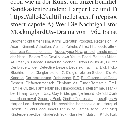
eben wie in der Kunst ein unzertrennli
Sandkastenfreunden: Harper Lee und T
https://alle42kultfilme.letscast.fm/episo
stoert-capote A) Wer Die Nachtigall stör
MockingbirdUS-Drama von 1962 Es i
Veröffentlicht unter
Film
,
Krimi
,
Literatur
,
Podcast
,
Rezension
|
V
Adam Kimmel
,
Adaption
,
Alan J. Pakula
,
Alfred Hitchcock
,
alle 
das rosa Kaninchen stahl
,
Apocalypse Now
,
arnold
,
arnold mont
der Nacht
,
Before The Devil Knows You’re Dead
,
Bennett Miller
At Tiffany’s
,
Capote
,
Catherine Keener
,
Clifton Collins Jr.
,
Clutter
Der blaue Engel
,
Detective Dewey
,
Deus ex machina
,
Dick Hick
Blechtrommel
,
Die glorreichen 7
,
Die glorreichen Sieben
,
Die M
Kanone
,
Diskriminierung
,
Diskussion
,
E.T
,
Ein Offizier und Gen
Dessert
,
Elefantenmensch
,
Elephant Ma
,
Elmer Bernstein
,
Emil
Familie Clutter
,
Farmerfamilie
,
Filmpodcast
,
Fistelstimme
,
Frank 
bei Tiffany
,
Galgen
,
Gay
,
Gay Pride
,
george herald
,
Gerald Clar
american novel
,
Gregory Peck
,
Große Depression
,
gruseliges H
Harper Lee
,
Hinrichtung
,
Hinterwäldler
,
Homosexualität
,
Hörspiel
Bösen
,
In Cold Blood
,
Inherit The Wind
,
James Bond
,
John Me
Kinderperspektive
,
Kinderschreck
,
Klassiker
,
Klatsch
,
Kritik
,
Kult