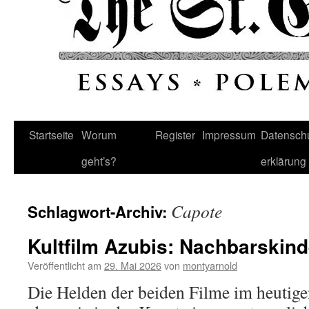
Startseite
Worum
Register
Impressum
Datenschu
geht’s?
erklärung
Capote
Schlagwort-Archiv:
Kultfilm Azubis: Nachbarskind
Veröffentlicht am
29. Mai 2026
von
montyarnold
Die Helden der beiden Filme im heutige