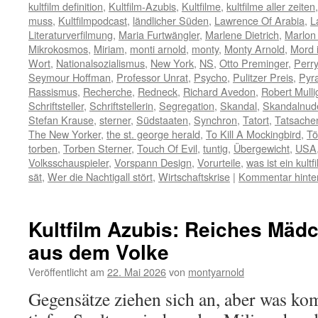
kultfilm definition
,
Kultfilm-Azubis
,
Kultfilme
,
kultfilme aller zeiten
muss
,
Kultfilmpodcast
,
ländlicher Süden
,
Lawrence Of Arabia
,
L
Literaturverfilmung
,
Maria Furtwängler
,
Marlene Dietrich
,
Marlon
Mikrokosmos
,
Miriam
,
monti arnold
,
monty
,
Monty Arnold
,
Mord 
Wort
,
Nationalsozialismus
,
New York
,
NS
,
Otto Preminger
,
Perr
Seymour Hoffman
,
Professor Unrat
,
Psycho
,
Pulitzer Preis
,
Pyra
Rassismus
,
Recherche
,
Redneck
,
Richard Avedon
,
Robert Mulli
Schriftsteller
,
Schriftstellerin
,
Segregation
,
Skandal
,
Skandalnud
Stefan Krause
,
sterner
,
Südstaaten
,
Synchron
,
Tatort
,
Tatsach
The New Yorker
,
the st. george herald
,
To Kill A Mockingbird
,
Tö
torben
,
Torben Sterner
,
Touch Of Evil
,
tuntig
,
Übergewicht
,
USA
Volksschauspieler
,
Vorspann Design
,
Vorurteile
,
was ist ein kultf
sät
,
Wer die Nachtigall stört
,
Wirtschaftskrise
|
Kommentar hinte
Kultfilm Azubis: Reiches Mädc
aus dem Volke
Veröffentlicht am
22. Mai 2026
von
montyarnold
Gegensätze ziehen sich an, aber was k