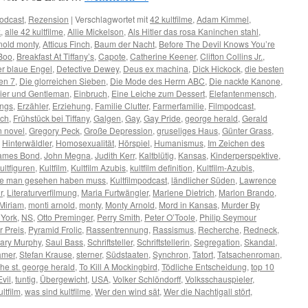
odcast
,
Rezension
|
Verschlagwortet mit
42 kultfilme
,
Adam Kimmel
,
k
,
alle 42 kultfilme
,
Allie Mickelson
,
Als Hitler das rosa Kaninchen stahl
,
nold monty
,
Atticus Finch
,
Baum der Nacht
,
Before The Devil Knows You’re
Boo
,
Breakfast At Tiffany’s
,
Capote
,
Catherine Keener
,
Clifton Collins Jr.
,
r blaue Engel
,
Detective Dewey
,
Deus ex machina
,
Dick Hickock
,
die besten
en 7
,
Die glorreichen Sieben
,
Die Mode des Herrn ABC
,
Die nackte Kanone
,
zier und Gentleman
,
Einbruch
,
Eine Leiche zum Dessert
,
Elefantenmensch
,
ings
,
Erzähler
,
Erziehung
,
Familie Clutter
,
Farmerfamilie
,
Filmpodcast
,
rch
,
Frühstück bei Tiffany
,
Galgen
,
Gay
,
Gay Pride
,
george herald
,
Gerald
n novel
,
Gregory Peck
,
Große Depression
,
gruseliges Haus
,
Günter Grass
,
,
Hinterwäldler
,
Homosexualität
,
Hörspiel
,
Humanismus
,
Im Zeichen des
ames Bond
,
John Megna
,
Judith Kerr
,
Kaltblütig
,
Kansas
,
Kinderperspektive
,
ultfiguren
,
Kultfilm
,
Kultfilm Azubis
,
kultfilm definition
,
Kultfilm-Azubis
,
 die man gesehen haben muss
,
Kultfilmpodcast
,
ländlicher Süden
,
Lawrence
r
,
Literaturverfilmung
,
Maria Furtwängler
,
Marlene Dietrich
,
Marlon Brando
,
Miriam
,
monti arnold
,
monty
,
Monty Arnold
,
Mord in Kansas
,
Murder By
York
,
NS
,
Otto Preminger
,
Perry Smith
,
Peter O’Toole
,
Philip Seymour
r Preis
,
Pyramid Frolic
,
Rassentrennung
,
Rassismus
,
Recherche
,
Redneck
,
ary Murphy
,
Saul Bass
,
Schriftsteller
,
Schriftstellerin
,
Segregation
,
Skandal
,
amer
,
Stefan Krause
,
sterner
,
Südstaaten
,
Synchron
,
Tatort
,
Tatsachenroman
,
the st. george herald
,
To Kill A Mockingbird
,
Tödliche Entscheidung
,
top 10
vil
,
tuntig
,
Übergewicht
,
USA
,
Volker Schlöndorff
,
Volksschauspieler
,
ultfilm
,
was sind kultfilme
,
Wer den wind sät
,
Wer die Nachtigall stört
,
n