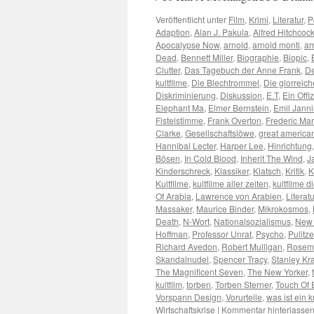
Veröffentlicht unter
Film
,
Krimi
,
Literatur
,
P
Adaption
,
Alan J. Pakula
,
Alfred Hitchcoc
Apocalypse Now
,
arnold
,
arnold monti
,
ar
Dead
,
Bennett Miller
,
Biographie
,
Biopic
,
Clutter
,
Das Tagebuch der Anne Frank
,
De
kultfilme
,
Die Blechtrommel
,
Die glorreich
Diskriminierung
,
Diskussion
,
E.T
,
Ein Offi
Elephant Ma
,
Elmer Bernstein
,
Emil Jann
Fistelstimme
,
Frank Overton
,
Frederic Ma
Clarke
,
Gesellschaftslöwe
,
great america
Hannibal Lecter
,
Harper Lee
,
Hinrichtung
Bösen
,
In Cold Blood
,
Inherit The Wind
,
J
Kinderschreck
,
Klassiker
,
Klatsch
,
Kritik
,
K
Kultfilme
,
kultfilme aller zeiten
,
kultfilme
Of Arabia
,
Lawrence von Arabien
,
Literatu
Massaker
,
Maurice Binder
,
Mikrokosmos
,
Death
,
N-Wort
,
Nationalsozialismus
,
New 
Hoffman
,
Professor Unrat
,
Psycho
,
Pulitze
Richard Avedon
,
Robert Mulligan
,
Rosem
Skandalnudel
,
Spencer Tracy
,
Stanley Kr
The Magnificent Seven
,
The New Yorker
,
kultfilm
,
torben
,
Torben Sterner
,
Touch Of E
Vorspann Design
,
Vorurteile
,
was ist ein k
Wirtschaftskrise
|
Kommentar hinterlasse