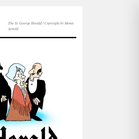
The St. George Herald / Copyright by Monty
Arnold