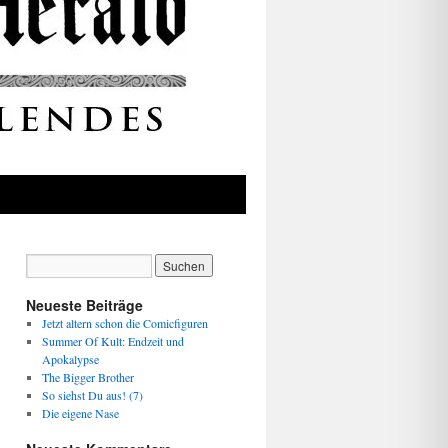
Neueste Beiträge
Jetzt altern schon die Comicfiguren
Summer Of Kult: Endzeit und
Apokalypse
The Bigger Brother
So siehst Du aus! (7)
Die eigene Nase