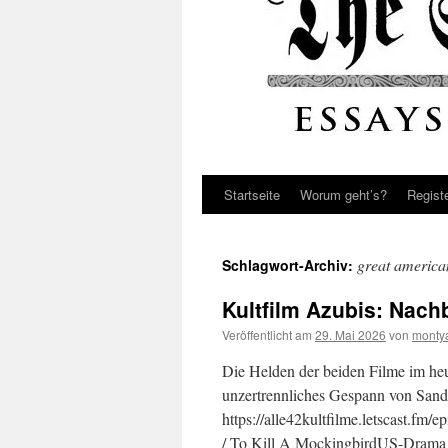
Startseite
Worum geht’s?
Regist
great america
Schlagwort-Archiv:
Kultfilm Azubis: Nach
Veröffentlicht am
29. Mai 2026
von
monty
Die Helden der beiden Filme im heu
unzertrennliches Gespann von San
https://alle42kultfilme.letscast.fm/
/ To Kill A MockingbirdUS-Drama