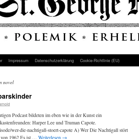
er
Impressum
Datenschutz­erklärung
Cookie-Richtlinie (EU)
n novel
barskinder
arnold
tigen Podcast bildeten im eben wie in der Kunst ein
dkastenfreunden: Harper Lee und Truman Capote.
episode/wer-die-nachtigall-stoert-capote A) Wer Die Nachtigall stört
 von 1962 Es ist …
Weiterlesen
→