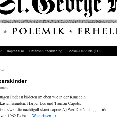
er
Impressum
Datenschutz­erklärung
Cookie-Richtlinie (EU)
sch
barskinder
arnold
tigen Podcast bildeten im eben wie in der Kunst ein
dkastenfreunden: Harper Lee und Truman Capote.
episode/wer-die-nachtigall-stoert-capote A) Wer Die Nachtigall stört
 von 1962 Es ist …
Weiterlesen
→