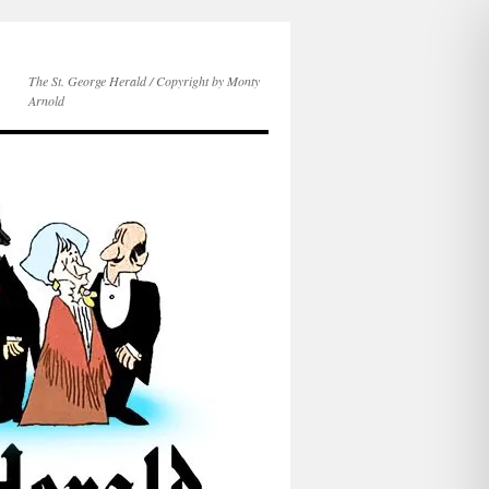
The St. George Herald / Copyright by Monty
Arnold