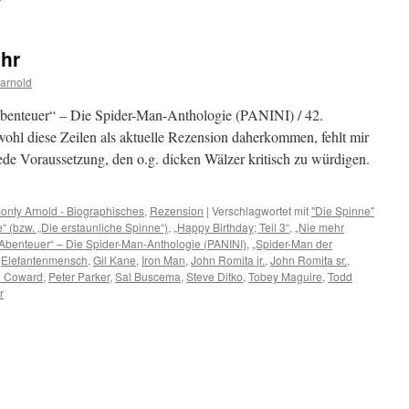
ehr
arnold
 Abenteuer“ – Die Spider-Man-Anthologie (PANINI) / 42.
hl diese Zeilen als aktuelle Rezension daherkommen, fehlt mir
jede Voraussetzung, den o.g. dicken Wälzer kritisch zu würdigen.
onty Arnold - Biographisches
,
Rezension
|
Verschlagwortet mit
"Die Spinne"
“ (bzw. „Die erstaunliche Spinne“)
,
„Happy Birthday; Teil 3“
,
„Nie mehr
 Abenteuer“ – Die Spider-Man-Anthologie (PANINI)
,
„Spider-Man der
,
Elefantenmensch
,
Gil Kane
,
Iron Man
,
John Romita jr.
,
John Romita sr.
,
l Coward
,
Peter Parker
,
Sal Buscema
,
Steve Ditko
,
Tobey Maguire
,
Todd
r