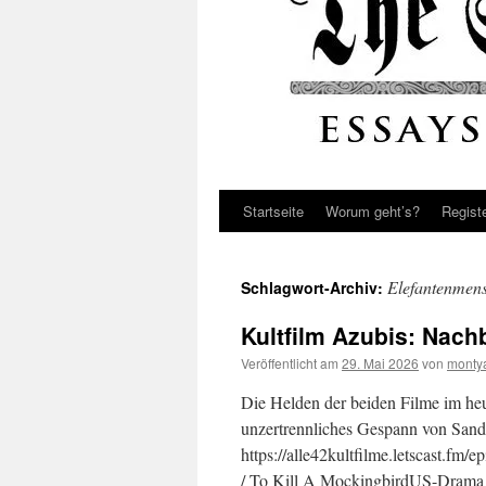
Startseite
Worum geht’s?
Regist
Elefantenmen
Schlagwort-Archiv:
Kultfilm Azubis: Nach
Veröffentlicht am
29. Mai 2026
von
monty
Die Helden der beiden Filme im heu
unzertrennliches Gespann von San
https://alle42kultfilme.letscast.fm/
/ To Kill A MockingbirdUS-Drama