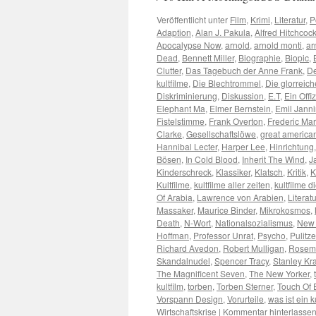
Veröffentlicht unter
Film
,
Krimi
,
Literatur
,
P
Adaption
,
Alan J. Pakula
,
Alfred Hitchcoc
Apocalypse Now
,
arnold
,
arnold monti
,
ar
Dead
,
Bennett Miller
,
Biographie
,
Biopic
,
Clutter
,
Das Tagebuch der Anne Frank
,
De
kultfilme
,
Die Blechtrommel
,
Die glorreich
Diskriminierung
,
Diskussion
,
E.T
,
Ein Offi
Elephant Ma
,
Elmer Bernstein
,
Emil Jann
Fistelstimme
,
Frank Overton
,
Frederic Ma
Clarke
,
Gesellschaftslöwe
,
great america
Hannibal Lecter
,
Harper Lee
,
Hinrichtung
Bösen
,
In Cold Blood
,
Inherit The Wind
,
J
Kinderschreck
,
Klassiker
,
Klatsch
,
Kritik
,
K
Kultfilme
,
kultfilme aller zeiten
,
kultfilme
Of Arabia
,
Lawrence von Arabien
,
Literatu
Massaker
,
Maurice Binder
,
Mikrokosmos
,
Death
,
N-Wort
,
Nationalsozialismus
,
New 
Hoffman
,
Professor Unrat
,
Psycho
,
Pulitze
Richard Avedon
,
Robert Mulligan
,
Rosem
Skandalnudel
,
Spencer Tracy
,
Stanley Kr
The Magnificent Seven
,
The New Yorker
,
kultfilm
,
torben
,
Torben Sterner
,
Touch Of E
Vorspann Design
,
Vorurteile
,
was ist ein k
Wirtschaftskrise
|
Kommentar hinterlasse