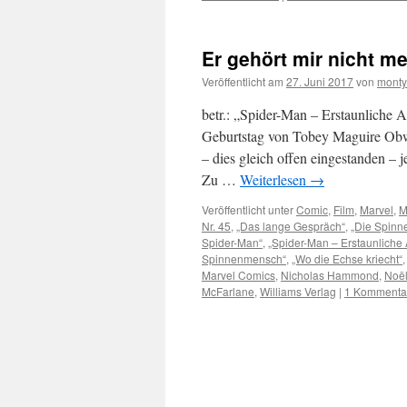
Er gehört mir nicht m
Veröffentlicht am
27. Juni 2017
von
monty
betr.: „Spider-Man – Erstaunliche
Geburtstag von Tobey Maguire Obwo
– dies gleich offen eingestanden – 
Zu …
Weiterlesen
→
Veröffentlicht unter
Comic
,
Film
,
Marvel
,
M
Nr. 45
,
„Das lange Gespräch“
,
„Die Spinne
Spider-Man“
,
„Spider-Man – Erstaunliche
Spinnenmensch“
,
„Wo die Echse kriecht“
Marvel Comics
,
Nicholas Hammond
,
Noë
McFarlane
,
Williams Verlag
|
1 Kommenta