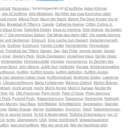
odcast
,
Rezension
|
Verschlagwortet mit
42 kultfilme
,
Adam Kimmel
,
k
,
alle 42 kultfilme
,
Allie Mickelson
,
Als Hitler das rosa Kaninchen stahl
,
nold monty
,
Atticus Finch
,
Baum der Nacht
,
Before The Devil Knows You’re
Boo
,
Breakfast At Tiffany’s
,
Capote
,
Catherine Keener
,
Clifton Collins Jr.
,
r blaue Engel
,
Detective Dewey
,
Deus ex machina
,
Dick Hickock
,
die besten
en 7
,
Die glorreichen Sieben
,
Die Mode des Herrn ABC
,
Die nackte Kanone
,
zier und Gentleman
,
Einbruch
,
Eine Leiche zum Dessert
,
Elefantenmensch
,
ings
,
Erzähler
,
Erziehung
,
Familie Clutter
,
Farmerfamilie
,
Filmpodcast
,
rch
,
Frühstück bei Tiffany
,
Galgen
,
Gay
,
Gay Pride
,
george herald
,
Gerald
n novel
,
Gregory Peck
,
Große Depression
,
gruseliges Haus
,
Günter Grass
,
,
Hinterwäldler
,
Homosexualität
,
Hörspiel
,
Humanismus
,
Im Zeichen des
ames Bond
,
John Megna
,
Judith Kerr
,
Kaltblütig
,
Kansas
,
Kinderperspektive
,
ultfiguren
,
Kultfilm
,
Kultfilm Azubis
,
kultfilm definition
,
Kultfilm-Azubis
,
 die man gesehen haben muss
,
Kultfilmpodcast
,
ländlicher Süden
,
Lawrence
r
,
Literaturverfilmung
,
Maria Furtwängler
,
Marlene Dietrich
,
Marlon Brando
,
Miriam
,
monti arnold
,
monty
,
Monty Arnold
,
Mord in Kansas
,
Murder By
York
,
NS
,
Otto Preminger
,
Perry Smith
,
Peter O’Toole
,
Philip Seymour
r Preis
,
Pyramid Frolic
,
Rassentrennung
,
Rassismus
,
Recherche
,
Redneck
,
ary Murphy
,
Saul Bass
,
Schriftsteller
,
Schriftstellerin
,
Segregation
,
Skandal
,
amer
,
Stefan Krause
,
sterner
,
Südstaaten
,
Synchron
,
Tatort
,
Tatsachenroman
,
the st. george herald
,
To Kill A Mockingbird
,
Tödliche Entscheidung
,
top 10
vil
,
tuntig
,
Übergewicht
,
USA
,
Volker Schlöndorff
,
Volksschauspieler
,
ultfilm
,
was sind kultfilme
,
Wer den wind sät
,
Wer die Nachtigall stört
,
n