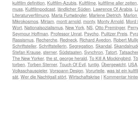
kultfilm definition
,
Kultfilm-Azubis
,
Kultfilme
,
kultfilme aller zeiten
muss
,
Kultfilmpodcast
,
ländlicher Süden
,
Lawrence Of Arabia
,
L
Literaturverfilmung
,
Maria Furtwängler
,
Marlene Dietrich
,
Marlon
Mikrokosmos
,
Miriam
,
monti arnold
,
monty
,
Monty Arnold
,
Mord 
Wort
,
Nationalsozialismus
,
New York
,
NS
,
Otto Preminger
,
Perr
Seymour Hoffman
,
Professor Unrat
,
Psycho
,
Pulitzer Preis
,
Pyra
Rassismus
,
Recherche
,
Redneck
,
Richard Avedon
,
Robert Mulli
Schriftsteller
,
Schriftstellerin
,
Segregation
,
Skandal
,
Skandalnud
Stefan Krause
,
sterner
,
Südstaaten
,
Synchron
,
Tatort
,
Tatsach
The New Yorker
,
the st. george herald
,
To Kill A Mockingbird
,
Tö
torben
,
Torben Sterner
,
Touch Of Evil
,
tuntig
,
Übergewicht
,
USA
Volksschauspieler
,
Vorspann Design
,
Vorurteile
,
was ist ein kultf
sät
,
Wer die Nachtigall stört
,
Wirtschaftskrise
|
Kommentar hinte