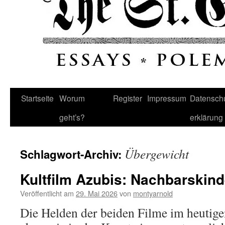
Startseite
Worum
Register
Impressum
Datenschu
geht’s?
erklärung
Übergewicht
Schlagwort-Archiv:
Kultfilm Azubis: Nachbarskind
Veröffentlicht am
29. Mai 2026
von
montyarnold
Die Helden der beiden Filme im heutige