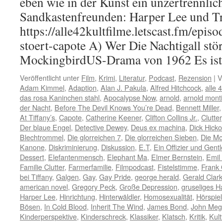
eben wie in der Kunst ein unzertrennli
Sandkastenfreunden: Harper Lee und T
https://alle42kultfilme.letscast.fm/episo
stoert-capote A) Wer Die Nachtigall stör
MockingbirdUS-Drama von 1962 Es i
Veröffentlicht unter
Film
,
Krimi
,
Literatur
,
Podcast
,
Rezension
|
V
Adam Kimmel
,
Adaption
,
Alan J. Pakula
,
Alfred Hitchcock
,
alle 
das rosa Kaninchen stahl
,
Apocalypse Now
,
arnold
,
arnold mont
der Nacht
,
Before The Devil Knows You’re Dead
,
Bennett Miller
At Tiffany’s
,
Capote
,
Catherine Keener
,
Clifton Collins Jr.
,
Clutter
Der blaue Engel
,
Detective Dewey
,
Deus ex machina
,
Dick Hick
Blechtrommel
,
Die glorreichen 7
,
Die glorreichen Sieben
,
Die M
Kanone
,
Diskriminierung
,
Diskussion
,
E.T
,
Ein Offizier und Gen
Dessert
,
Elefantenmensch
,
Elephant Ma
,
Elmer Bernstein
,
Emil
Familie Clutter
,
Farmerfamilie
,
Filmpodcast
,
Fistelstimme
,
Frank 
bei Tiffany
,
Galgen
,
Gay
,
Gay Pride
,
george herald
,
Gerald Clar
american novel
,
Gregory Peck
,
Große Depression
,
gruseliges H
Harper Lee
,
Hinrichtung
,
Hinterwäldler
,
Homosexualität
,
Hörspiel
Bösen
,
In Cold Blood
,
Inherit The Wind
,
James Bond
,
John Me
Kinderperspektive
,
Kinderschreck
,
Klassiker
,
Klatsch
,
Kritik
,
Kult