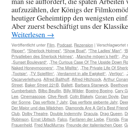
man sie auffordert, die späten Arbeiten
aufzuzählen, der Königs der Filmkomödi
heutiger Geheimtipp den wenigsten einf
Aber zuerst beschäftigt uns der Klassik
Weiterlesen
→
Veröffentlicht unter
Film
,
Podcast
,
Rezension
|
Verschlagwortet 
Ripper"
,
"Sherlock Holmes"
,
"Show Boat"
,
"The Ladies' Man"
,
“B
Privatleben des Sherlock Holmes“
,
„Manche mögen’s heiß“
,
„Po
„Sunset Boulevard“
,
„The Curious Case Of The Upside Down R
Naked Honeymooners“
,
„The Misfits“
,
„The Private Life Of Sher
„Tootsie“
,
„TV Spielfilm“
,
„Verdammt in alle Ewigkeit“
,
„Vertigo“
,
„
Oscarverleihung
,
Alfred Balthoff
,
Alfred Hitchcock
,
Arthur Conan
Street
,
Baker Street 221B
,
Ballett
,
Barbara Stanwyck
,
Beethov
Cumberbatch
,
Bilbo Beutlin
,
Billy Wilder
,
Boeing Boeing
,
Cary G
Lee
,
Cinemascope
,
Clive Revill
,
Colin Blakely
,
Conan Doyle
,
Dam
der Sonne
,
Das verflixte 7 Jahr
,
Das verflixte siebente Jahr
,
Deer
Der Major und das Mädchen
,
Diamonds Are A Girl’s Best Friend
Club
,
Dolby Theatre
,
Double Indemnity
,
Dracula
,
Drag Queen
,
D
Robinson
,
Ernst Ubitsch
,
Falco
,
Fanfaren der Liebe
,
Florida
,
Fra
Frauenheld
,
Fred MacMurray
,
Freunde der italienischen Oper
,
G