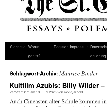
Startseite
Worum
Register
Impressum
Datenschu
geht’s?
erklärung
Maurice Binder
Schlagwort-Archiv:
Kultfilm Azubis: Billy Wilder 
Veröffentlicht am
19. Juni 2026
von
montyarnold
Auch Cineasten alter Schule kommen in