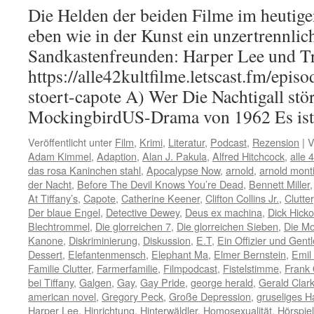
Die Helden der beiden Filme im heutige
eben wie in der Kunst ein unzertrennli
Sandkastenfreunden: Harper Lee und T
https://alle42kultfilme.letscast.fm/episo
stoert-capote A) Wer Die Nachtigall stör
MockingbirdUS-Drama von 1962 Es i
Veröffentlicht unter
Film
,
Krimi
,
Literatur
,
Podcast
,
Rezension
|
V
Adam Kimmel
,
Adaption
,
Alan J. Pakula
,
Alfred Hitchcock
,
alle 
das rosa Kaninchen stahl
,
Apocalypse Now
,
arnold
,
arnold mont
der Nacht
,
Before The Devil Knows You’re Dead
,
Bennett Miller
At Tiffany’s
,
Capote
,
Catherine Keener
,
Clifton Collins Jr.
,
Clutter
Der blaue Engel
,
Detective Dewey
,
Deus ex machina
,
Dick Hick
Blechtrommel
,
Die glorreichen 7
,
Die glorreichen Sieben
,
Die M
Kanone
,
Diskriminierung
,
Diskussion
,
E.T
,
Ein Offizier und Gen
Dessert
,
Elefantenmensch
,
Elephant Ma
,
Elmer Bernstein
,
Emil
Familie Clutter
,
Farmerfamilie
,
Filmpodcast
,
Fistelstimme
,
Frank 
bei Tiffany
,
Galgen
,
Gay
,
Gay Pride
,
george herald
,
Gerald Clar
american novel
,
Gregory Peck
,
Große Depression
,
gruseliges H
Harper Lee
,
Hinrichtung
,
Hinterwäldler
,
Homosexualität
,
Hörspiel