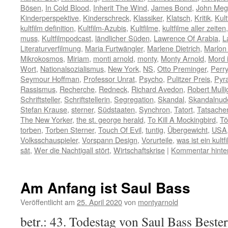
Bösen
,
In Cold Blood
,
Inherit The Wind
,
James Bond
,
John Me
Kinderperspektive
,
Kinderschreck
,
Klassiker
,
Klatsch
,
Kritik
,
Kult
kultfilm definition
,
Kultfilm-Azubis
,
Kultfilme
,
kultfilme aller zeiten
muss
,
Kultfilmpodcast
,
ländlicher Süden
,
Lawrence Of Arabia
,
L
Literaturverfilmung
,
Maria Furtwängler
,
Marlene Dietrich
,
Marlon
Mikrokosmos
,
Miriam
,
monti arnold
,
monty
,
Monty Arnold
,
Mord 
Wort
,
Nationalsozialismus
,
New York
,
NS
,
Otto Preminger
,
Perr
Seymour Hoffman
,
Professor Unrat
,
Psycho
,
Pulitzer Preis
,
Pyra
Rassismus
,
Recherche
,
Redneck
,
Richard Avedon
,
Robert Mulli
Schriftsteller
,
Schriftstellerin
,
Segregation
,
Skandal
,
Skandalnud
Stefan Krause
,
sterner
,
Südstaaten
,
Synchron
,
Tatort
,
Tatsach
The New Yorker
,
the st. george herald
,
To Kill A Mockingbird
,
Tö
torben
,
Torben Sterner
,
Touch Of Evil
,
tuntig
,
Übergewicht
,
USA
Volksschauspieler
,
Vorspann Design
,
Vorurteile
,
was ist ein kultf
sät
,
Wer die Nachtigall stört
,
Wirtschaftskrise
|
Kommentar hinte
Am Anfang ist Saul Bass
Veröffentlicht am
25. April 2020
von
montyarnold
betr.: 43. Todestag von Saul Bass Beste