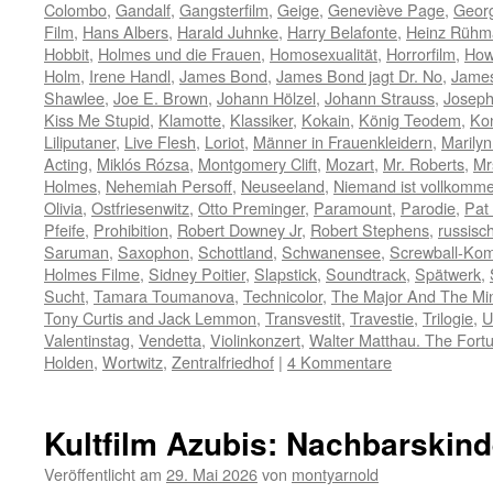
Colombo
,
Gandalf
,
Gangsterfilm
,
Geige
,
Geneviève Page
,
Geor
Film
,
Hans Albers
,
Harald Juhnke
,
Harry Belafonte
,
Heinz Rühm
Hobbit
,
Holmes und die Frauen
,
Homosexualität
,
Horrorfilm
,
How
Holm
,
Irene Handl
,
James Bond
,
James Bond jagt Dr. No
,
James
Shawlee
,
Joe E. Brown
,
Johann Hölzel
,
Johann Strauss
,
Joseph
Kiss Me Stupid
,
Klamotte
,
Klassiker
,
Kokain
,
König Teodem
,
Ko
Liliputaner
,
Live Flesh
,
Loriot
,
Männer in Frauenkleidern
,
Marily
Acting
,
Miklós Rózsa
,
Montgomery Clift
,
Mozart
,
Mr. Roberts
,
Mr
Holmes
,
Nehemiah Persoff
,
Neuseeland
,
Niemand ist vollkomm
Olivia
,
Ostfriesenwitz
,
Otto Preminger
,
Paramount
,
Parodie
,
Pat
Pfeife
,
Prohibition
,
Robert Downey Jr
,
Robert Stephens
,
russisch
Saruman
,
Saxophon
,
Schottland
,
Schwanensee
,
Screwball-Ko
Holmes Filme
,
Sidney Poitier
,
Slapstick
,
Soundtrack
,
Spätwerk
,
Sucht
,
Tamara Toumanova
,
Technicolor
,
The Major And The Mi
Tony Curtis and Jack Lemmon
,
Transvestit
,
Travestie
,
Trilogie
,
U
Valentinstag
,
Vendetta
,
Violinkonzert
,
Walter Matthau. The Fort
Holden
,
Wortwitz
,
Zentralfriedhof
|
4 Kommentare
Kultfilm Azubis: Nachbarskind
Veröffentlicht am
29. Mai 2026
von
montyarnold