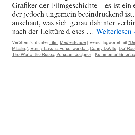
Grafiker der Filmgeschichte – es ist ein 
der jedoch ungemein beeindruckend ist
anschaut, was sich genau dahinter verbirg
nach der Lektüre dieses …
Weiterlesen
Veröffentlicht unter
Film
,
Medienkunde
|
Verschlagwortet mit
"De
Missing“
,
Bunny Lake ist verschwunden
,
Danny DeVito
,
Der Ros
The War of the Roses
,
Vorspanndesigner
|
Kommentar hinterla