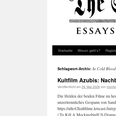
Startseite
Worum geht’s?
Regist
In Cold Blood
Schlagwort-Archiv:
Kultfilm Azubis: Nach
Veröffentlicht am
29. Mai 2026
von
monty
Die Helden der beiden Filme im heu
unzertrennliches Gespann von San
https://alle42kultfilme.letscast.fm/
/ To Kill A MockingbirdUS-Drama