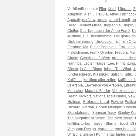
Veröffentlicht unter
Film
,
Krimi
,
Literatur
,
P
Adaption
,
Alan J. Pakula
,
Alfred Hitchcoc
Apocalypse Now
,
arnold
,
arnold monti
,
ar
Dead
,
Bennett Miller
,
Biographie
,
Biopic
,
Clutter
,
Das Tagebuch der Anne Frank
,
De
kultfilme
,
Die Blechtrommel
,
Die glorreich
Diskriminierung
,
Diskussion
,
E.T
,
Ein Offi
Elephant Ma
,
Elmer Bernstein
,
Emil Jann
Fistelstimme
,
Frank Overton
,
Frederic Ma
Clarke
,
Gesellschaftslöwe
,
great america
Hannibal Lecter
,
Harper Lee
,
Hinrichtung
Bösen
,
In Cold Blood
,
Inherit The Wind
,
J
Kinderschreck
,
Klassiker
,
Klatsch
,
Kritik
,
K
Kultfilme
,
kultfilme aller zeiten
,
kultfilme
Of Arabia
,
Lawrence von Arabien
,
Literatu
Massaker
,
Maurice Binder
,
Mikrokosmos
,
Death
,
N-Wort
,
Nationalsozialismus
,
New 
Hoffman
,
Professor Unrat
,
Psycho
,
Pulitze
Richard Avedon
,
Robert Mulligan
,
Rosem
Skandalnudel
,
Spencer Tracy
,
Stanley Kr
The Magnificent Seven
,
The New Yorker
,
kultfilm
,
torben
,
Torben Sterner
,
Touch Of E
Vorspann Design
,
Vorurteile
,
was ist ein k
Wirtschaftskrise
|
Kommentar hinterlasse