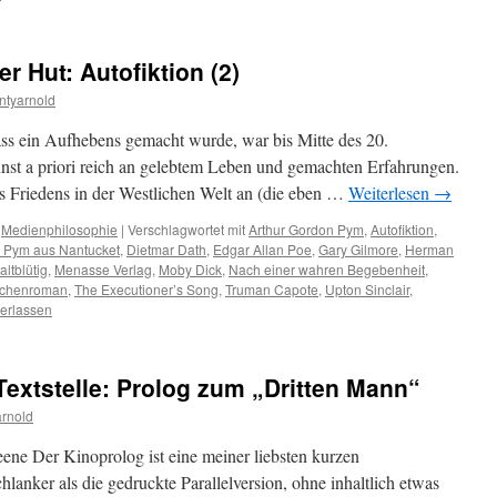
r Hut: Autofiktion (2)
ntyarnold
s ein Aufhebens gemacht wurde, war bis Mitte des 20.
kunst a priori reich an gelebtem Leben und gemachten Erfahrungen.
s Friedens in der Westlichen Welt an (die eben …
Weiterlesen
→
,
Medienphilosophie
|
Verschlagwortet mit
Arthur Gordon Pym
,
Autofiktion
,
n Pym aus Nantucket
,
Dietmar Dath
,
Edgar Allan Poe
,
Gary Gilmore
,
Herman
altblütig
,
Menasse Verlag
,
Moby Dick
,
Nach einer wahren Begebenheit
,
achenroman
,
The Executioner’s Song
,
Truman Capote
,
Upton Sinclair
,
erlassen
extstelle: Prolog zum „Dritten Mann“
rnold
ene Der Kinoprolog ist eine meiner liebsten kurzen
chlanker als die gedruckte Parallelversion, ohne inhaltlich etwas