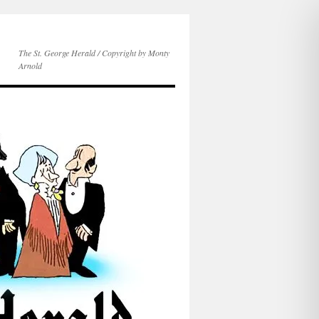
The St. George Herald / Copyright by Monty
Arnold