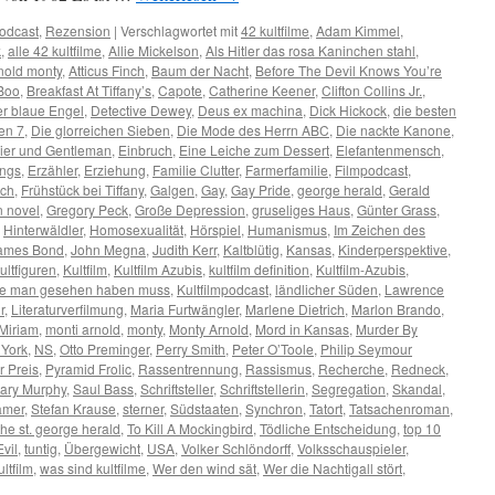
odcast
,
Rezension
|
Verschlagwortet mit
42 kultfilme
,
Adam Kimmel
,
k
,
alle 42 kultfilme
,
Allie Mickelson
,
Als Hitler das rosa Kaninchen stahl
,
nold monty
,
Atticus Finch
,
Baum der Nacht
,
Before The Devil Knows You’re
Boo
,
Breakfast At Tiffany’s
,
Capote
,
Catherine Keener
,
Clifton Collins Jr.
,
r blaue Engel
,
Detective Dewey
,
Deus ex machina
,
Dick Hickock
,
die besten
en 7
,
Die glorreichen Sieben
,
Die Mode des Herrn ABC
,
Die nackte Kanone
,
zier und Gentleman
,
Einbruch
,
Eine Leiche zum Dessert
,
Elefantenmensch
,
ings
,
Erzähler
,
Erziehung
,
Familie Clutter
,
Farmerfamilie
,
Filmpodcast
,
rch
,
Frühstück bei Tiffany
,
Galgen
,
Gay
,
Gay Pride
,
george herald
,
Gerald
n novel
,
Gregory Peck
,
Große Depression
,
gruseliges Haus
,
Günter Grass
,
,
Hinterwäldler
,
Homosexualität
,
Hörspiel
,
Humanismus
,
Im Zeichen des
ames Bond
,
John Megna
,
Judith Kerr
,
Kaltblütig
,
Kansas
,
Kinderperspektive
,
ultfiguren
,
Kultfilm
,
Kultfilm Azubis
,
kultfilm definition
,
Kultfilm-Azubis
,
 die man gesehen haben muss
,
Kultfilmpodcast
,
ländlicher Süden
,
Lawrence
r
,
Literaturverfilmung
,
Maria Furtwängler
,
Marlene Dietrich
,
Marlon Brando
,
Miriam
,
monti arnold
,
monty
,
Monty Arnold
,
Mord in Kansas
,
Murder By
York
,
NS
,
Otto Preminger
,
Perry Smith
,
Peter O’Toole
,
Philip Seymour
r Preis
,
Pyramid Frolic
,
Rassentrennung
,
Rassismus
,
Recherche
,
Redneck
,
ary Murphy
,
Saul Bass
,
Schriftsteller
,
Schriftstellerin
,
Segregation
,
Skandal
,
amer
,
Stefan Krause
,
sterner
,
Südstaaten
,
Synchron
,
Tatort
,
Tatsachenroman
,
the st. george herald
,
To Kill A Mockingbird
,
Tödliche Entscheidung
,
top 10
vil
,
tuntig
,
Übergewicht
,
USA
,
Volker Schlöndorff
,
Volksschauspieler
,
ultfilm
,
was sind kultfilme
,
Wer den wind sät
,
Wer die Nachtigall stört
,
n