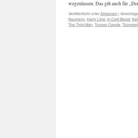
wegzulassen. Das gilt auch für „D
Veröffentlicht unter
Allgemein
|
Verschlagw
Neumann
,
Harry Lime
,
In Cold Blood
,
Kal
The Third Man
,
Truman Capote
,
Trümmerf