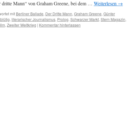
er dritte Mann“ von Graham Greene, bei dem …
Weiterlesen
→
ortet mit
Berliner Ballade
,
Der Dritte Mann
,
Graham Greene
,
Günter
tblütig
,
literarischer Journalismus
,
Prolog
,
Schwarzer Markt
,
Stern Magazin
,
ilm
,
Zweiter Weltkrieg
|
Kommentar hinterlassen