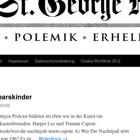
er
Impressum
Datenschutz­erklärung
Cookie-Richtlinie (EU)
barskinder
arnold
tigen Podcast bildeten im eben wie in der Kunst ein
dkastenfreunden: Harper Lee und Truman Capote.
episode/wer-die-nachtigall-stoert-capote A) Wer Die Nachtigall stört
 von 1962 Es ist …
Weiterlesen
→