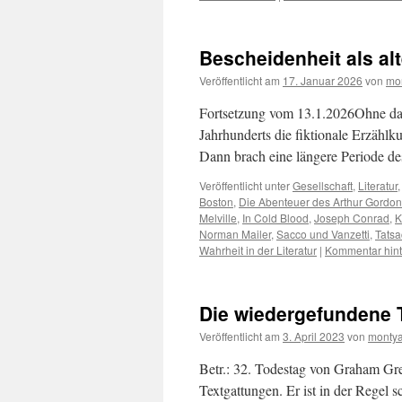
Bescheidenheit als alte
Veröffentlicht am
17. Januar 2026
von
mo
Fortsetzung vom 13.1.2026Ohne das
Jahrhunderts die fiktionale Erzähl
Dann brach eine längere Periode de
Veröffentlicht unter
Gesellschaft
,
Literatur
Boston
,
Die Abenteuer des Arthur Gordo
Melville
,
In Cold Blood
,
Joseph Conrad
,
K
Norman Mailer
,
Sacco und Vanzetti
,
Tats
Wahrheit in der Literatur
|
Kommentar hint
Die wiedergefundene T
Veröffentlicht am
3. April 2023
von
montya
Betr.: 32. Todestag von Graham Gre
Textgattungen. Er ist in der Regel s