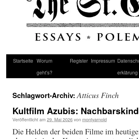
Startseite
Worum
Register
Impressum
Datenschu
geht’s?
erklärung
Atticus Finch
Schlagwort-Archiv:
Kultfilm Azubis: Nachbarskind
Veröffentlicht am
29. Mai 2026
von
montyarnold
Die Helden der beiden Filme im heutige