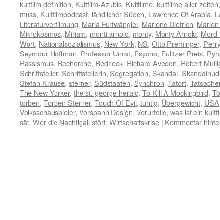
kultfilm definition
,
Kultfilm-Azubis
,
Kultfilme
,
kultfilme aller zeiten
muss
,
Kultfilmpodcast
,
ländlicher Süden
,
Lawrence Of Arabia
,
L
Literaturverfilmung
,
Maria Furtwängler
,
Marlene Dietrich
,
Marlon
Mikrokosmos
,
Miriam
,
monti arnold
,
monty
,
Monty Arnold
,
Mord 
Wort
,
Nationalsozialismus
,
New York
,
NS
,
Otto Preminger
,
Perr
Seymour Hoffman
,
Professor Unrat
,
Psycho
,
Pulitzer Preis
,
Pyra
Rassismus
,
Recherche
,
Redneck
,
Richard Avedon
,
Robert Mulli
Schriftsteller
,
Schriftstellerin
,
Segregation
,
Skandal
,
Skandalnud
Stefan Krause
,
sterner
,
Südstaaten
,
Synchron
,
Tatort
,
Tatsach
The New Yorker
,
the st. george herald
,
To Kill A Mockingbird
,
Tö
torben
,
Torben Sterner
,
Touch Of Evil
,
tuntig
,
Übergewicht
,
USA
Volksschauspieler
,
Vorspann Design
,
Vorurteile
,
was ist ein kultf
sät
,
Wer die Nachtigall stört
,
Wirtschaftskrise
|
Kommentar hinte