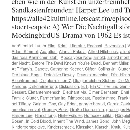
eben wie in der Kunst ein unzertrennli
Sandkastenfreunden: Harper Lee und T
https://alle42kultfilme.letscast.fm/episo
stoert-capote A) Wer Die Nachtigall stör
MockingbirdUS-Drama von 1962 Es i
Veröffentlicht unter
Film
,
Krimi
,
Literatur
,
Podcast
,
Rezension
|
V
Adam Kimmel
,
Adaption
,
Alan J. Pakula
,
Alfred Hitchcock
,
alle 
das rosa Kaninchen stahl
,
Apocalypse Now
,
arnold
,
arnold mont
der Nacht
,
Before The Devil Knows You’re Dead
,
Bennett Miller
At Tiffany’s
,
Capote
,
Catherine Keener
,
Clifton Collins Jr.
,
Clutter
Der blaue Engel
,
Detective Dewey
,
Deus ex machina
,
Dick Hick
Blechtrommel
,
Die glorreichen 7
,
Die glorreichen Sieben
,
Die M
Kanone
,
Diskriminierung
,
Diskussion
,
E.T
,
Ein Offizier und Gen
Dessert
,
Elefantenmensch
,
Elephant Ma
,
Elmer Bernstein
,
Emil
Familie Clutter
,
Farmerfamilie
,
Filmpodcast
,
Fistelstimme
,
Frank 
bei Tiffany
,
Galgen
,
Gay
,
Gay Pride
,
george herald
,
Gerald Clar
american novel
,
Gregory Peck
,
Große Depression
,
gruseliges H
Harper Lee
,
Hinrichtung
,
Hinterwäldler
,
Homosexualität
,
Hörspiel
Bösen
,
In Cold Blood
,
Inherit The Wind
,
James Bond
,
John Me
Kinderperspektive
,
Kinderschreck
,
Klassiker
,
Klatsch
,
Kritik
,
Kult