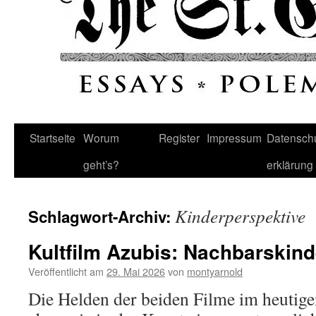
Startseite
Worum
Register
Impressum
Datenschu
geht’s?
erklärung
Kinderperspektive
Schlagwort-Archiv:
Kultfilm Azubis: Nachbarskind
Veröffentlicht am
29. Mai 2026
von
montyarnold
Die Helden der beiden Filme im heutige