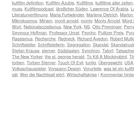
kultfilm definition
,
Kultfilm-Azubis
,
Kultfilme
,
kultfilme aller zeiten
muss
,
Kultfilmpodcast
,
ländlicher Süden
,
Lawrence Of Arabia
,
L
Literaturverfilmung
,
Maria Furtwängler
,
Marlene Dietrich
,
Marlon
Mikrokosmos
,
Miriam
,
monti arnold
,
monty
,
Monty Arnold
,
Mord 
Wort
,
Nationalsozialismus
,
New York
,
NS
,
Otto Preminger
,
Perr
Seymour Hoffman
,
Professor Unrat
,
Psycho
,
Pulitzer Preis
,
Pyra
Rassismus
,
Recherche
,
Redneck
,
Richard Avedon
,
Robert Mulli
Schriftsteller
,
Schriftstellerin
,
Segregation
,
Skandal
,
Skandalnud
Stefan Krause
,
sterner
,
Südstaaten
,
Synchron
,
Tatort
,
Tatsach
The New Yorker
,
the st. george herald
,
To Kill A Mockingbird
,
Tö
torben
,
Torben Sterner
,
Touch Of Evil
,
tuntig
,
Übergewicht
,
USA
Volksschauspieler
,
Vorspann Design
,
Vorurteile
,
was ist ein kultf
sät
,
Wer die Nachtigall stört
,
Wirtschaftskrise
|
Kommentar hinte