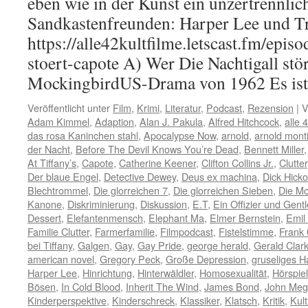
eben wie in der Kunst ein unzertrennli
Sandkastenfreunden: Harper Lee und T
https://alle42kultfilme.letscast.fm/episo
stoert-capote A) Wer Die Nachtigall stör
MockingbirdUS-Drama von 1962 Es i
Veröffentlicht unter
Film
,
Krimi
,
Literatur
,
Podcast
,
Rezension
|
V
Adam Kimmel
,
Adaption
,
Alan J. Pakula
,
Alfred Hitchcock
,
alle 
das rosa Kaninchen stahl
,
Apocalypse Now
,
arnold
,
arnold mont
der Nacht
,
Before The Devil Knows You’re Dead
,
Bennett Miller
At Tiffany’s
,
Capote
,
Catherine Keener
,
Clifton Collins Jr.
,
Clutter
Der blaue Engel
,
Detective Dewey
,
Deus ex machina
,
Dick Hick
Blechtrommel
,
Die glorreichen 7
,
Die glorreichen Sieben
,
Die M
Kanone
,
Diskriminierung
,
Diskussion
,
E.T
,
Ein Offizier und Gen
Dessert
,
Elefantenmensch
,
Elephant Ma
,
Elmer Bernstein
,
Emil
Familie Clutter
,
Farmerfamilie
,
Filmpodcast
,
Fistelstimme
,
Frank 
bei Tiffany
,
Galgen
,
Gay
,
Gay Pride
,
george herald
,
Gerald Clar
american novel
,
Gregory Peck
,
Große Depression
,
gruseliges H
Harper Lee
,
Hinrichtung
,
Hinterwäldler
,
Homosexualität
,
Hörspiel
Bösen
,
In Cold Blood
,
Inherit The Wind
,
James Bond
,
John Me
Kinderperspektive
,
Kinderschreck
,
Klassiker
,
Klatsch
,
Kritik
,
Kult