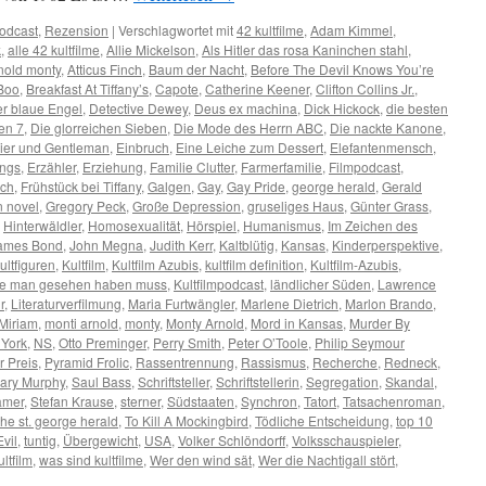
odcast
,
Rezension
|
Verschlagwortet mit
42 kultfilme
,
Adam Kimmel
,
k
,
alle 42 kultfilme
,
Allie Mickelson
,
Als Hitler das rosa Kaninchen stahl
,
nold monty
,
Atticus Finch
,
Baum der Nacht
,
Before The Devil Knows You’re
Boo
,
Breakfast At Tiffany’s
,
Capote
,
Catherine Keener
,
Clifton Collins Jr.
,
r blaue Engel
,
Detective Dewey
,
Deus ex machina
,
Dick Hickock
,
die besten
en 7
,
Die glorreichen Sieben
,
Die Mode des Herrn ABC
,
Die nackte Kanone
,
zier und Gentleman
,
Einbruch
,
Eine Leiche zum Dessert
,
Elefantenmensch
,
ings
,
Erzähler
,
Erziehung
,
Familie Clutter
,
Farmerfamilie
,
Filmpodcast
,
rch
,
Frühstück bei Tiffany
,
Galgen
,
Gay
,
Gay Pride
,
george herald
,
Gerald
n novel
,
Gregory Peck
,
Große Depression
,
gruseliges Haus
,
Günter Grass
,
,
Hinterwäldler
,
Homosexualität
,
Hörspiel
,
Humanismus
,
Im Zeichen des
ames Bond
,
John Megna
,
Judith Kerr
,
Kaltblütig
,
Kansas
,
Kinderperspektive
,
ultfiguren
,
Kultfilm
,
Kultfilm Azubis
,
kultfilm definition
,
Kultfilm-Azubis
,
 die man gesehen haben muss
,
Kultfilmpodcast
,
ländlicher Süden
,
Lawrence
r
,
Literaturverfilmung
,
Maria Furtwängler
,
Marlene Dietrich
,
Marlon Brando
,
Miriam
,
monti arnold
,
monty
,
Monty Arnold
,
Mord in Kansas
,
Murder By
York
,
NS
,
Otto Preminger
,
Perry Smith
,
Peter O’Toole
,
Philip Seymour
r Preis
,
Pyramid Frolic
,
Rassentrennung
,
Rassismus
,
Recherche
,
Redneck
,
ary Murphy
,
Saul Bass
,
Schriftsteller
,
Schriftstellerin
,
Segregation
,
Skandal
,
amer
,
Stefan Krause
,
sterner
,
Südstaaten
,
Synchron
,
Tatort
,
Tatsachenroman
,
the st. george herald
,
To Kill A Mockingbird
,
Tödliche Entscheidung
,
top 10
vil
,
tuntig
,
Übergewicht
,
USA
,
Volker Schlöndorff
,
Volksschauspieler
,
ultfilm
,
was sind kultfilme
,
Wer den wind sät
,
Wer die Nachtigall stört
,
n