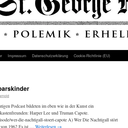
er
Impressum
Datenschutz­erklärung
Cookie-Richtlinie (EU)
barskinder
arnold
tigen Podcast bildeten im eben wie in der Kunst ein
dkastenfreunden: Harper Lee und Truman Capote.
episode/wer-die-nachtigall-stoert-capote A) Wer Die Nachtigall stört
 von 1962 Es ist …
Weiterlesen
→