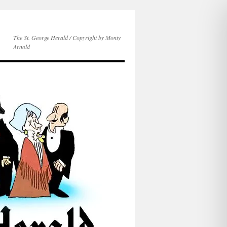
The St. George Herald / Copyright by Monty
Arnold