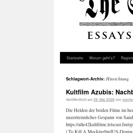
Startseite
Worum geht’s?
Regist
Hinrichtung
Schlagwort-Archiv:
Kultfilm Azubis: Nach
Veröffentlicht am
29. Mai 2026
von
monty
Die Helden der beiden Filme im heu
unzertrennliches Gespann von San
https://alle42kultfilme.letscast.fm/
/ To Kill A MockingbirdUS-Drama