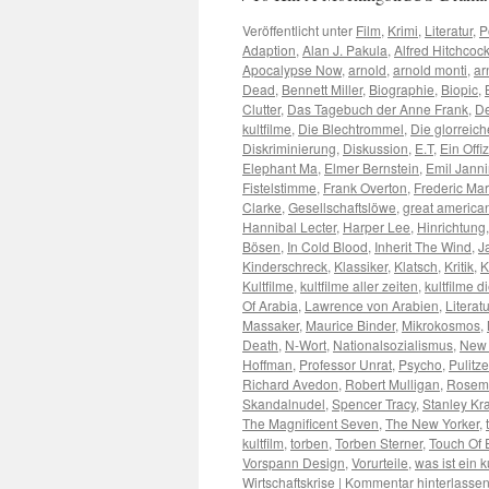
Veröffentlicht unter
Film
,
Krimi
,
Literatur
,
P
Adaption
,
Alan J. Pakula
,
Alfred Hitchcoc
Apocalypse Now
,
arnold
,
arnold monti
,
ar
Dead
,
Bennett Miller
,
Biographie
,
Biopic
,
Clutter
,
Das Tagebuch der Anne Frank
,
De
kultfilme
,
Die Blechtrommel
,
Die glorreich
Diskriminierung
,
Diskussion
,
E.T
,
Ein Offi
Elephant Ma
,
Elmer Bernstein
,
Emil Jann
Fistelstimme
,
Frank Overton
,
Frederic Ma
Clarke
,
Gesellschaftslöwe
,
great america
Hannibal Lecter
,
Harper Lee
,
Hinrichtung
Bösen
,
In Cold Blood
,
Inherit The Wind
,
J
Kinderschreck
,
Klassiker
,
Klatsch
,
Kritik
,
K
Kultfilme
,
kultfilme aller zeiten
,
kultfilme
Of Arabia
,
Lawrence von Arabien
,
Literatu
Massaker
,
Maurice Binder
,
Mikrokosmos
,
Death
,
N-Wort
,
Nationalsozialismus
,
New 
Hoffman
,
Professor Unrat
,
Psycho
,
Pulitze
Richard Avedon
,
Robert Mulligan
,
Rosem
Skandalnudel
,
Spencer Tracy
,
Stanley Kr
The Magnificent Seven
,
The New Yorker
,
kultfilm
,
torben
,
Torben Sterner
,
Touch Of E
Vorspann Design
,
Vorurteile
,
was ist ein k
Wirtschaftskrise
|
Kommentar hinterlasse