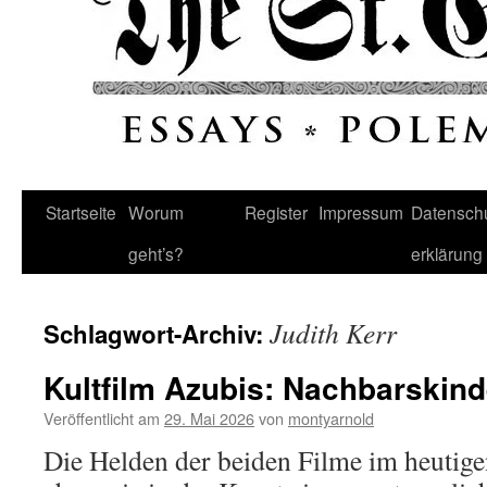
Startseite
Worum
Register
Impressum
Datenschu
geht’s?
erklärung
Judith Kerr
Schlagwort-Archiv:
Kultfilm Azubis: Nachbarskind
Veröffentlicht am
29. Mai 2026
von
montyarnold
Die Helden der beiden Filme im heutige