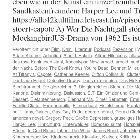
eben wie in der Kunst ein unzertrennli
Sandkastenfreunden: Harper Lee und T
https://alle42kultfilme.letscast.fm/episo
stoert-capote A) Wer Die Nachtigall stör
MockingbirdUS-Drama von 1962 Es i
Veröffentlicht unter
Film
,
Krimi
,
Literatur
,
Podcast
,
Rezension
|
V
Adam Kimmel
,
Adaption
,
Alan J. Pakula
,
Alfred Hitchcock
,
alle 
das rosa Kaninchen stahl
,
Apocalypse Now
,
arnold
,
arnold mont
der Nacht
,
Before The Devil Knows You’re Dead
,
Bennett Miller
At Tiffany’s
,
Capote
,
Catherine Keener
,
Clifton Collins Jr.
,
Clutter
Der blaue Engel
,
Detective Dewey
,
Deus ex machina
,
Dick Hick
Blechtrommel
,
Die glorreichen 7
,
Die glorreichen Sieben
,
Die M
Kanone
,
Diskriminierung
,
Diskussion
,
E.T
,
Ein Offizier und Gen
Dessert
,
Elefantenmensch
,
Elephant Ma
,
Elmer Bernstein
,
Emil
Familie Clutter
,
Farmerfamilie
,
Filmpodcast
,
Fistelstimme
,
Frank 
bei Tiffany
,
Galgen
,
Gay
,
Gay Pride
,
george herald
,
Gerald Clar
american novel
,
Gregory Peck
,
Große Depression
,
gruseliges H
Harper Lee
,
Hinrichtung
,
Hinterwäldler
,
Homosexualität
,
Hörspiel
Bösen
,
In Cold Blood
,
Inherit The Wind
,
James Bond
,
John Me
Kinderperspektive
,
Kinderschreck
,
Klassiker
,
Klatsch
,
Kritik
,
Kult