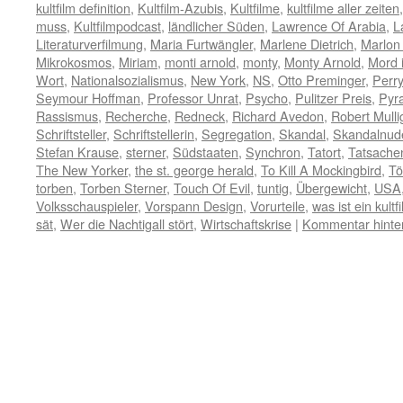
kultfilm definition
,
Kultfilm-Azubis
,
Kultfilme
,
kultfilme aller zeiten
muss
,
Kultfilmpodcast
,
ländlicher Süden
,
Lawrence Of Arabia
,
L
Literaturverfilmung
,
Maria Furtwängler
,
Marlene Dietrich
,
Marlon
Mikrokosmos
,
Miriam
,
monti arnold
,
monty
,
Monty Arnold
,
Mord 
Wort
,
Nationalsozialismus
,
New York
,
NS
,
Otto Preminger
,
Perr
Seymour Hoffman
,
Professor Unrat
,
Psycho
,
Pulitzer Preis
,
Pyra
Rassismus
,
Recherche
,
Redneck
,
Richard Avedon
,
Robert Mulli
Schriftsteller
,
Schriftstellerin
,
Segregation
,
Skandal
,
Skandalnud
Stefan Krause
,
sterner
,
Südstaaten
,
Synchron
,
Tatort
,
Tatsach
The New Yorker
,
the st. george herald
,
To Kill A Mockingbird
,
Tö
torben
,
Torben Sterner
,
Touch Of Evil
,
tuntig
,
Übergewicht
,
USA
Volksschauspieler
,
Vorspann Design
,
Vorurteile
,
was ist ein kultf
sät
,
Wer die Nachtigall stört
,
Wirtschaftskrise
|
Kommentar hinte