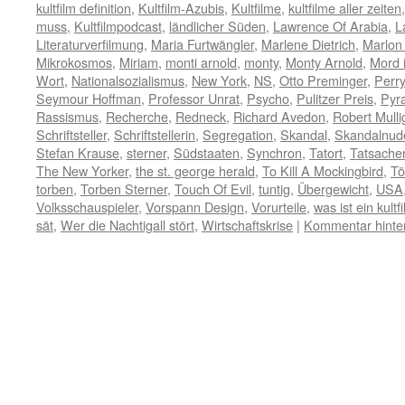
kultfilm definition
,
Kultfilm-Azubis
,
Kultfilme
,
kultfilme aller zeiten
muss
,
Kultfilmpodcast
,
ländlicher Süden
,
Lawrence Of Arabia
,
L
Literaturverfilmung
,
Maria Furtwängler
,
Marlene Dietrich
,
Marlon
Mikrokosmos
,
Miriam
,
monti arnold
,
monty
,
Monty Arnold
,
Mord 
Wort
,
Nationalsozialismus
,
New York
,
NS
,
Otto Preminger
,
Perr
Seymour Hoffman
,
Professor Unrat
,
Psycho
,
Pulitzer Preis
,
Pyra
Rassismus
,
Recherche
,
Redneck
,
Richard Avedon
,
Robert Mulli
Schriftsteller
,
Schriftstellerin
,
Segregation
,
Skandal
,
Skandalnud
Stefan Krause
,
sterner
,
Südstaaten
,
Synchron
,
Tatort
,
Tatsach
The New Yorker
,
the st. george herald
,
To Kill A Mockingbird
,
Tö
torben
,
Torben Sterner
,
Touch Of Evil
,
tuntig
,
Übergewicht
,
USA
Volksschauspieler
,
Vorspann Design
,
Vorurteile
,
was ist ein kultf
sät
,
Wer die Nachtigall stört
,
Wirtschaftskrise
|
Kommentar hinte