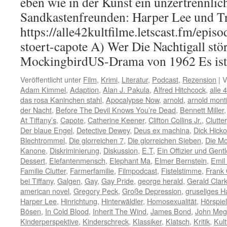
eben wie in der Kunst ein unzertrennli
Sandkastenfreunden: Harper Lee und T
https://alle42kultfilme.letscast.fm/episo
stoert-capote A) Wer Die Nachtigall stör
MockingbirdUS-Drama von 1962 Es i
Veröffentlicht unter
Film
,
Krimi
,
Literatur
,
Podcast
,
Rezension
|
V
Adam Kimmel
,
Adaption
,
Alan J. Pakula
,
Alfred Hitchcock
,
alle 
das rosa Kaninchen stahl
,
Apocalypse Now
,
arnold
,
arnold mont
der Nacht
,
Before The Devil Knows You’re Dead
,
Bennett Miller
At Tiffany’s
,
Capote
,
Catherine Keener
,
Clifton Collins Jr.
,
Clutter
Der blaue Engel
,
Detective Dewey
,
Deus ex machina
,
Dick Hick
Blechtrommel
,
Die glorreichen 7
,
Die glorreichen Sieben
,
Die M
Kanone
,
Diskriminierung
,
Diskussion
,
E.T
,
Ein Offizier und Gen
Dessert
,
Elefantenmensch
,
Elephant Ma
,
Elmer Bernstein
,
Emil
Familie Clutter
,
Farmerfamilie
,
Filmpodcast
,
Fistelstimme
,
Frank 
bei Tiffany
,
Galgen
,
Gay
,
Gay Pride
,
george herald
,
Gerald Clar
american novel
,
Gregory Peck
,
Große Depression
,
gruseliges H
Harper Lee
,
Hinrichtung
,
Hinterwäldler
,
Homosexualität
,
Hörspiel
Bösen
,
In Cold Blood
,
Inherit The Wind
,
James Bond
,
John Me
Kinderperspektive
,
Kinderschreck
,
Klassiker
,
Klatsch
,
Kritik
,
Kult