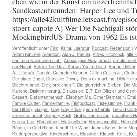
eben wie in der Kunst ein unzertrennli
Sandkastenfreunden: Harper Lee und T
https://alle42kultfilme.letscast.fm/episo
stoert-capote A) Wer Die Nachtigall stör
MockingbirdUS-Drama von 1962 Es i
Veröffentlicht unter
Film
,
Krimi
,
Literatur
,
Podcast
,
Rezension
|
V
Adam Kimmel
,
Adaption
,
Alan J. Pakula
,
Alfred Hitchcock
,
alle 
das rosa Kaninchen stahl
,
Apocalypse Now
,
arnold
,
arnold mont
der Nacht
,
Before The Devil Knows You’re Dead
,
Bennett Miller
At Tiffany’s
,
Capote
,
Catherine Keener
,
Clifton Collins Jr.
,
Clutter
Der blaue Engel
,
Detective Dewey
,
Deus ex machina
,
Dick Hick
Blechtrommel
,
Die glorreichen 7
,
Die glorreichen Sieben
,
Die M
Kanone
,
Diskriminierung
,
Diskussion
,
E.T
,
Ein Offizier und Gen
Dessert
,
Elefantenmensch
,
Elephant Ma
,
Elmer Bernstein
,
Emil
Familie Clutter
,
Farmerfamilie
,
Filmpodcast
,
Fistelstimme
,
Frank 
bei Tiffany
,
Galgen
,
Gay
,
Gay Pride
,
george herald
,
Gerald Clar
american novel
,
Gregory Peck
,
Große Depression
,
gruseliges H
Harper Lee
,
Hinrichtung
,
Hinterwäldler
,
Homosexualität
,
Hörspiel
Bösen
,
In Cold Blood
,
Inherit The Wind
,
James Bond
,
John Me
Kinderperspektive
,
Kinderschreck
,
Klassiker
,
Klatsch
,
Kritik
,
Kult