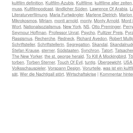
kultfilm definition
,
Kultfilm-Azubis
,
Kultfilme
,
kultfilme aller zeiten
muss
,
Kultfilmpodcast
,
ländlicher Süden
,
Lawrence Of Arabia
,
L
Literaturverfilmung
,
Maria Furtwängler
,
Marlene Dietrich
,
Marlon
Mikrokosmos
,
Miriam
,
monti arnold
,
monty
,
Monty Arnold
,
Mord 
Wort
,
Nationalsozialismus
,
New York
,
NS
,
Otto Preminger
,
Perr
Seymour Hoffman
,
Professor Unrat
,
Psycho
,
Pulitzer Preis
,
Pyra
Rassismus
,
Recherche
,
Redneck
,
Richard Avedon
,
Robert Mulli
Schriftsteller
,
Schriftstellerin
,
Segregation
,
Skandal
,
Skandalnud
Stefan Krause
,
sterner
,
Südstaaten
,
Synchron
,
Tatort
,
Tatsach
The New Yorker
,
the st. george herald
,
To Kill A Mockingbird
,
Tö
torben
,
Torben Sterner
,
Touch Of Evil
,
tuntig
,
Übergewicht
,
USA
Volksschauspieler
,
Vorspann Design
,
Vorurteile
,
was ist ein kultf
sät
,
Wer die Nachtigall stört
,
Wirtschaftskrise
|
Kommentar hinte