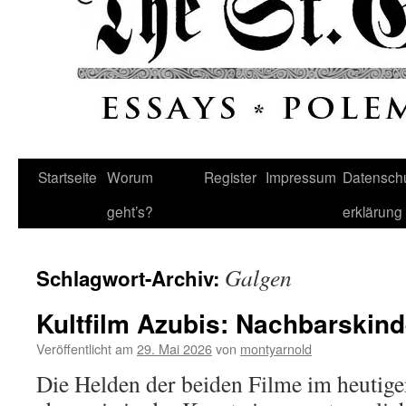
Startseite
Worum
Register
Impressum
Datenschu
geht’s?
erklärung
Galgen
Schlagwort-Archiv:
Kultfilm Azubis: Nachbarskind
Veröffentlicht am
29. Mai 2026
von
montyarnold
Die Helden der beiden Filme im heutige