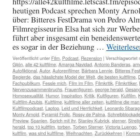
https://alle42kultfilme.letscast.fm/episo
heutigen Podcast sprechen Monty Arno
über: Bitteres FestDrama von Pedro Al
Filmregisseurin Elsa hat sich zur Werbef
führt aber insgesamt ein beneidenswer
es sogar in der Beziehung …
Weiterles
Veröffentlicht unter
Film
,
Podcast
,
Rezension
|
Verschlagwortet 
Gijón
,
alle 42 kultfilme
,
Amarga Navidad
,
Antonio Banderas
,
arn
Autofiktional
,
Autor
,
Autorenfilmer
,
Bárbara Lennie
,
Bitteres Fes
Begierde
,
das hässlichste Model der Welt
,
die besten kultfilme
,
Fachpublikum
,
Fessle mich
,
Film im Film
,
Filmkritik
,
Filmkritiker
,
Nervenzusammenbruchs
,
Frauenfiguren
,
george herald
,
Gesan
Homosexualität
,
Humor
,
Inspiration
,
Kritik
,
Kultfiguren
,
Kultfilm
,
Kultfilm-Azubis
,
Kultfilme
,
kultfilme aller zeiten
,
kultfilme die m
Kultfilmpodcast
,
Laptop
,
Leid und Herrlichkeit
,
Leonardo Sbaragl
Monty Arnold
,
Pyramid Frolic
,
Rossy de Palma
,
Schreibblockad
Preview
,
Spanien
,
Sprich mit ihr
,
Stanley Kubrick
,
sterner
,
Strei
herald
,
top 10 kultfilm
,
torben
,
Torben Sterner
,
Victoria Luengo
,
kultfilm
,
was sind kultfilme
,
Weihnachten
,
Zurückkehren
|
Kommen