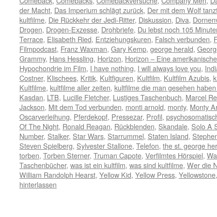
Comeback
,
Comebacks
,
Comebackversuche
,
Company Men
,
D
der Macht
,
Das Imperium schlägt zurück
,
Der mit dem Wolf tanz
kultfilme
,
Die Rückkehr der Jedi-Ritter
,
Diskussion
,
Diva
,
Dornen
Drogen
,
Drogen-Exzesse
,
Drohbriefe
,
Du lebst noch 105 Minute
Terrace
,
Elisabeth Ried
,
Entziehungskuren
,
Falsch verbunden
,
F
Filmpodcast
,
Franz Waxman
,
Gary Kemp
,
george herald
,
Georg
Grammy
,
Hans Hessling
,
Horizon
,
Horizon – Eine amerikanisch
Hypochondrie im Film
,
I have nothing
,
I will always love you
,
Ind
Costner
,
Klischees
,
Kritik
,
Kultfiguren
,
Kultfilm
,
Kultfilm Azubis
,
k
Kultfilme
,
kultfilme aller zeiten
,
kultfilme die man gesehen habe
Kasdan
,
LTB
,
Lucille Fletcher
,
Lustiges Taschenbuch
,
Marcel Re
Jackson
,
Mit dem Tod verbunden
,
monti arnold
,
monty
,
Monty A
Oscarverleihung
,
Pferdekopf
,
Pressezar
,
Profil
,
psychosomatisc
Of The Night
,
Ronald Reagan
,
Rückblenden
,
Skandale
,
Solo A 
Number
,
Stalker
,
Star Wars
,
Starrummel
,
Staten Island
,
Stephen
Steven Spielberg
,
Sylvester Stallone
,
Telefon
,
the st. george he
torben
,
Torben Sterner
,
Truman Capote
,
Verfilmtes Hörspiel
,
Wa
Taschenbücher
,
was ist ein kultfilm
,
was sind kultfilme
,
Wer die Na
William Randolph Hearst
,
Yellow Kid
,
Yellow Press
,
Yellowstone
hinterlassen