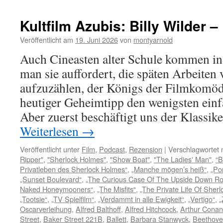
Kultfilm Azubis: Billy Wilder 
Veröffentlicht am
19. Juni 2026
von
montyarnold
Auch Cineasten alter Schule kommen in
man sie auffordert, die späten Arbeiten
aufzuzählen, der Königs der Filmkomödi
heutiger Geheimtipp den wenigsten einf
Aber zuerst beschäftigt uns der Klassik
Weiterlesen
→
Veröffentlicht unter
Film
,
Podcast
,
Rezension
|
Verschlagwortet 
Ripper"
,
"Sherlock Holmes"
,
"Show Boat"
,
"The Ladies' Man"
,
“B
Privatleben des Sherlock Holmes“
,
„Manche mögen’s heiß“
,
„Po
„Sunset Boulevard“
,
„The Curious Case Of The Upside Down R
Naked Honeymooners“
,
„The Misfits“
,
„The Private Life Of Sher
„Tootsie“
,
„TV Spielfilm“
,
„Verdammt in alle Ewigkeit“
,
„Vertigo“
,
„
Oscarverleihung
,
Alfred Balthoff
,
Alfred Hitchcock
,
Arthur Conan
Street
,
Baker Street 221B
,
Ballett
,
Barbara Stanwyck
,
Beethov