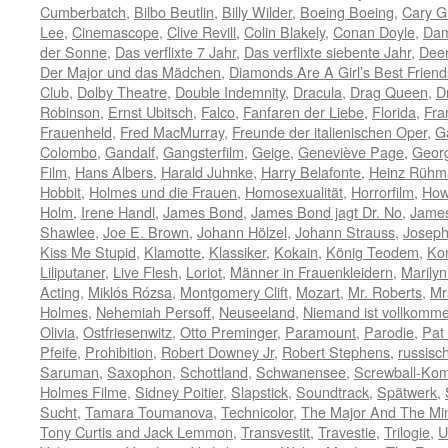
Cumberbatch
,
Bilbo Beutlin
,
Billy Wilder
,
Boeing Boeing
,
Cary G
Lee
,
Cinemascope
,
Clive Revill
,
Colin Blakely
,
Conan Doyle
,
Dam
der Sonne
,
Das verflixte 7 Jahr
,
Das verflixte siebente Jahr
,
Deer
Der Major und das Mädchen
,
Diamonds Are A Girl’s Best Friend
Club
,
Dolby Theatre
,
Double Indemnity
,
Dracula
,
Drag Queen
,
D
Robinson
,
Ernst Ubitsch
,
Falco
,
Fanfaren der Liebe
,
Florida
,
Fra
Frauenheld
,
Fred MacMurray
,
Freunde der italienischen Oper
,
G
Colombo
,
Gandalf
,
Gangsterfilm
,
Geige
,
Geneviève Page
,
Geor
Film
,
Hans Albers
,
Harald Juhnke
,
Harry Belafonte
,
Heinz Rühm
Hobbit
,
Holmes und die Frauen
,
Homosexualität
,
Horrorfilm
,
How
Holm
,
Irene Handl
,
James Bond
,
James Bond jagt Dr. No
,
James
Shawlee
,
Joe E. Brown
,
Johann Hölzel
,
Johann Strauss
,
Joseph
Kiss Me Stupid
,
Klamotte
,
Klassiker
,
Kokain
,
König Teodem
,
Ko
Liliputaner
,
Live Flesh
,
Loriot
,
Männer in Frauenkleidern
,
Marily
Acting
,
Miklós Rózsa
,
Montgomery Clift
,
Mozart
,
Mr. Roberts
,
Mr
Holmes
,
Nehemiah Persoff
,
Neuseeland
,
Niemand ist vollkomm
Olivia
,
Ostfriesenwitz
,
Otto Preminger
,
Paramount
,
Parodie
,
Pat
Pfeife
,
Prohibition
,
Robert Downey Jr
,
Robert Stephens
,
russisch
Saruman
,
Saxophon
,
Schottland
,
Schwanensee
,
Screwball-Ko
Holmes Filme
,
Sidney Poitier
,
Slapstick
,
Soundtrack
,
Spätwerk
,
Sucht
,
Tamara Toumanova
,
Technicolor
,
The Major And The Mi
Tony Curtis and Jack Lemmon
,
Transvestit
,
Travestie
,
Trilogie
,
U