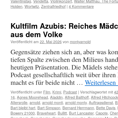
Valentinstag
,
Vendetta
,
Violinkonzert
,
Walter Matthau. The Fort
Holden
,
Wortwitz
,
Zentralfriedhof
|
4 Kommentare
Kultfilm Azubis: Reiches Mädc
aus dem Volke
Veröffentlicht am
22. Mai 2026
von
montyarnold
Gegensätze ziehen sich an, aber was k
tiefen Spalte zwischen den Milieus hand
heutigen Präsentation. Die Mädels steh
Podcast gesellschaftlich weit über ihre
macht es für beide nicht …
Weiterlesen
Veröffentlicht unter
Film
,
Krimi
,
Podcast
|
Verschlagwortet mit
42
16
,
Agnes Moorehead
,
Aladdin
,
Alfred Balthoff
,
Alfred Hitchcock
Altersrolle
,
arnold
,
arnold monti
,
arnold monty
,
Auftragsdienst
,
B
Bart bleibt hart
,
Bart Simpson
,
Bernard Herrmann
,
Bette Davis
,
Bowery 21000
,
Braveheart
,
Bullitt
,
Burt Lancaster
,
Capote
,
Cher