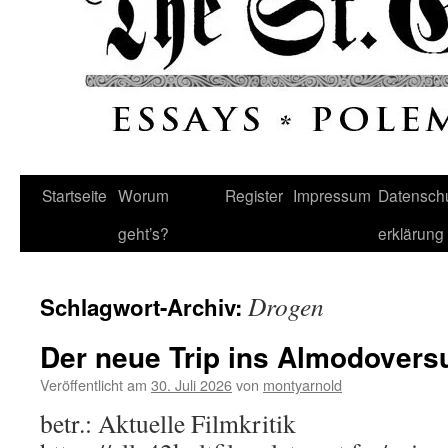
Startseite
Worum
Register
Impressum
Datenschu
geht’s?
erklärung
Drogen
Schlagwort-Archiv:
Der neue Trip ins Almodover
Veröffentlicht am
30. Juli 2026
von
montyarnold
betr.: Aktuelle Filmkritik