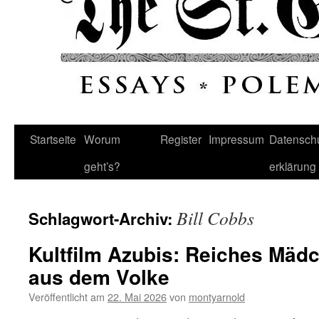
Startseite
Worum
Register
Impressum
Datenschu
geht’s?
erklärung
Bill Cobbs
Schlagwort-Archiv:
Kultfilm Azubis: Reiches Mädc
aus dem Volke
Veröffentlicht am
22. Mai 2026
von
montyarnold