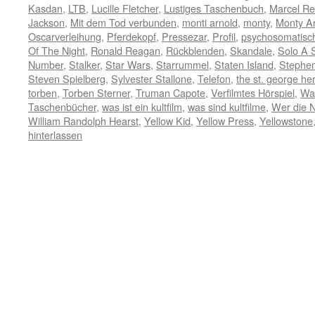
Kasdan
,
LTB
,
Lucille Fletcher
,
Lustiges Taschenbuch
,
Marcel Re
Jackson
,
Mit dem Tod verbunden
,
monti arnold
,
monty
,
Monty A
Oscarverleihung
,
Pferdekopf
,
Pressezar
,
Profil
,
psychosomatisc
Of The Night
,
Ronald Reagan
,
Rückblenden
,
Skandale
,
Solo A 
Number
,
Stalker
,
Star Wars
,
Starrummel
,
Staten Island
,
Stephen
Steven Spielberg
,
Sylvester Stallone
,
Telefon
,
the st. george he
torben
,
Torben Sterner
,
Truman Capote
,
Verfilmtes Hörspiel
,
Wa
Taschenbücher
,
was ist ein kultfilm
,
was sind kultfilme
,
Wer die Na
William Randolph Hearst
,
Yellow Kid
,
Yellow Press
,
Yellowstone
hinterlassen