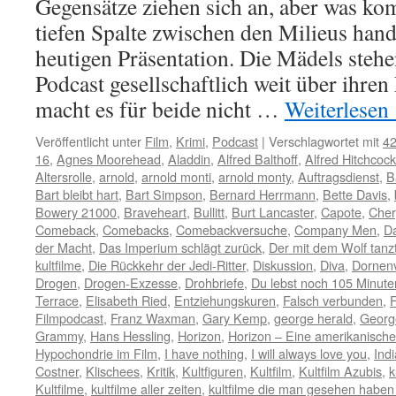
Gegensätze ziehen sich an, aber was k
tiefen Spalte zwischen den Milieus hand
heutigen Präsentation. Die Mädels steh
Podcast gesellschaftlich weit über ihre
macht es für beide nicht …
Weiterlesen
Veröffentlicht unter
Film
,
Krimi
,
Podcast
|
Verschlagwortet mit
42
16
,
Agnes Moorehead
,
Aladdin
,
Alfred Balthoff
,
Alfred Hitchcock
Altersrolle
,
arnold
,
arnold monti
,
arnold monty
,
Auftragsdienst
,
B
Bart bleibt hart
,
Bart Simpson
,
Bernard Herrmann
,
Bette Davis
,
Bowery 21000
,
Braveheart
,
Bullitt
,
Burt Lancaster
,
Capote
,
Cher
Comeback
,
Comebacks
,
Comebackversuche
,
Company Men
,
D
der Macht
,
Das Imperium schlägt zurück
,
Der mit dem Wolf tanz
kultfilme
,
Die Rückkehr der Jedi-Ritter
,
Diskussion
,
Diva
,
Dornen
Drogen
,
Drogen-Exzesse
,
Drohbriefe
,
Du lebst noch 105 Minute
Terrace
,
Elisabeth Ried
,
Entziehungskuren
,
Falsch verbunden
,
F
Filmpodcast
,
Franz Waxman
,
Gary Kemp
,
george herald
,
Georg
Grammy
,
Hans Hessling
,
Horizon
,
Horizon – Eine amerikanisch
Hypochondrie im Film
,
I have nothing
,
I will always love you
,
Ind
Costner
,
Klischees
,
Kritik
,
Kultfiguren
,
Kultfilm
,
Kultfilm Azubis
,
k
Kultfilme
,
kultfilme aller zeiten
,
kultfilme die man gesehen habe