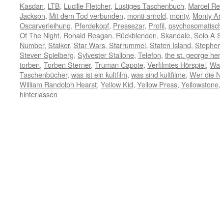
Kasdan
,
LTB
,
Lucille Fletcher
,
Lustiges Taschenbuch
,
Marcel Re
Jackson
,
Mit dem Tod verbunden
,
monti arnold
,
monty
,
Monty A
Oscarverleihung
,
Pferdekopf
,
Pressezar
,
Profil
,
psychosomatisc
Of The Night
,
Ronald Reagan
,
Rückblenden
,
Skandale
,
Solo A 
Number
,
Stalker
,
Star Wars
,
Starrummel
,
Staten Island
,
Stephen
Steven Spielberg
,
Sylvester Stallone
,
Telefon
,
the st. george he
torben
,
Torben Sterner
,
Truman Capote
,
Verfilmtes Hörspiel
,
Wa
Taschenbücher
,
was ist ein kultfilm
,
was sind kultfilme
,
Wer die Na
William Randolph Hearst
,
Yellow Kid
,
Yellow Press
,
Yellowstone
hinterlassen