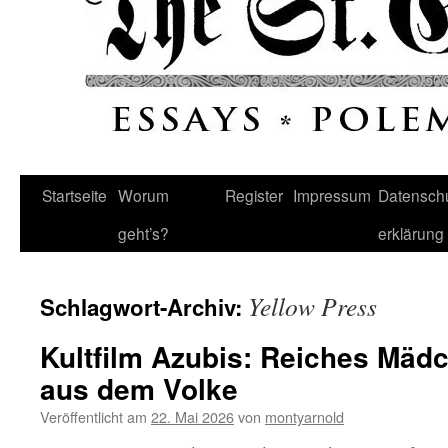
Startseite
Worum
Register
Impressum
Datenschu
geht’s?
erklärung
Yellow Press
Schlagwort-Archiv:
Kultfilm Azubis: Reiches Mädc
aus dem Volke
Veröffentlicht am
22. Mai 2026
von
montyarnold