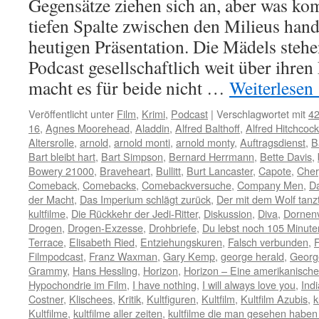
Gegensätze ziehen sich an, aber was k
tiefen Spalte zwischen den Milieus hand
heutigen Präsentation. Die Mädels steh
Podcast gesellschaftlich weit über ihre
macht es für beide nicht …
Weiterlesen
Veröffentlicht unter
Film
,
Krimi
,
Podcast
|
Verschlagwortet mit
42
16
,
Agnes Moorehead
,
Aladdin
,
Alfred Balthoff
,
Alfred Hitchcock
Altersrolle
,
arnold
,
arnold monti
,
arnold monty
,
Auftragsdienst
,
B
Bart bleibt hart
,
Bart Simpson
,
Bernard Herrmann
,
Bette Davis
,
Bowery 21000
,
Braveheart
,
Bullitt
,
Burt Lancaster
,
Capote
,
Cher
Comeback
,
Comebacks
,
Comebackversuche
,
Company Men
,
D
der Macht
,
Das Imperium schlägt zurück
,
Der mit dem Wolf tanz
kultfilme
,
Die Rückkehr der Jedi-Ritter
,
Diskussion
,
Diva
,
Dornen
Drogen
,
Drogen-Exzesse
,
Drohbriefe
,
Du lebst noch 105 Minute
Terrace
,
Elisabeth Ried
,
Entziehungskuren
,
Falsch verbunden
,
F
Filmpodcast
,
Franz Waxman
,
Gary Kemp
,
george herald
,
Georg
Grammy
,
Hans Hessling
,
Horizon
,
Horizon – Eine amerikanisch
Hypochondrie im Film
,
I have nothing
,
I will always love you
,
Ind
Costner
,
Klischees
,
Kritik
,
Kultfiguren
,
Kultfilm
,
Kultfilm Azubis
,
k
Kultfilme
,
kultfilme aller zeiten
,
kultfilme die man gesehen habe