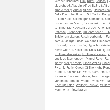
Veröffentlicht unter
Film
,
Krimi
,
Podcast
|
V
Moorehead
,
Aladdin
,
Alfred Balthoff
,
Alfr
arnold monty
,
Auftragsdienst
,
Barbara St
Bette Davis
,
bettlägerig
,
Bill Cobbs
,
Body
Citizen Kane
,
Cliffhanger
,
Comeback
,
Co
Erwachen der Macht
,
Das Imperium schlä
kultfilme
,
Die Rückkehr der Jedi-Ritter
,
Di
Exzesse
,
Drohbriefe
,
Du lebst noch 105 
Entziehungskuren
,
Falsch verbunden
,
Fe
herald
,
George Lucas
,
Goldene Himbeer
Hörspiel
,
Hypochondrie
,
Hypochondrie im
Kevin Costner
,
Klischees
,
Kritik
,
Kultfigur
kultfilme aller zeiten
,
kultfilme die man 
Lustiges Taschenbuch
,
Marcel Reich-Ran
monty
,
Monty Arnold
,
Orson Welles
,
Oscar
Pyramid Frolic
,
Queen Of The Night
,
Rona
Number
,
Stalker
,
Star Wars
,
Starrummel
,
S
Sylvester Stallone
,
Telefon
,
the st. george
Verfilmtes Hörspiel
,
Waldo Evans
,
Walt D
Nachtigall stört
,
Whitney Houston
,
Willia
Kommentar hinterlassen