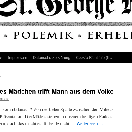
er
Impressum
Datenschutz­erklärung
Cookie-Richtlinie (EU)
d
hes Mädchen trifft Mann aus dem Volke
arnold
s kommt danach? Von der tiefen Spalte zwischen den Milieus
 Präsentation. Die Mädels stehen in unserem heutigen Podcast
vern, doch das macht es für beide nicht …
Weiterlesen
→