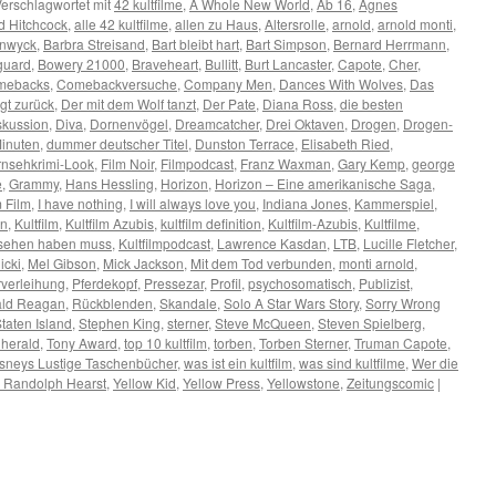
erschlagwortet mit
42 kultfilme
,
A Whole New World
,
Ab 16
,
Agnes
ed Hitchcock
,
alle 42 kultfilme
,
allen zu Haus
,
Altersrolle
,
arnold
,
arnold monti
,
anwyck
,
Barbra Streisand
,
Bart bleibt hart
,
Bart Simpson
,
Bernard Herrmann
,
guard
,
Bowery 21000
,
Braveheart
,
Bullitt
,
Burt Lancaster
,
Capote
,
Cher
,
mebacks
,
Comebackversuche
,
Company Men
,
Dances With Wolves
,
Das
gt zurück
,
Der mit dem Wolf tanzt
,
Der Pate
,
Diana Ross
,
die besten
skussion
,
Diva
,
Dornenvögel
,
Dreamcatcher
,
Drei Oktaven
,
Drogen
,
Drogen-
Minuten
,
dummer deutscher Titel
,
Dunston Terrace
,
Elisabeth Ried
,
rnsehkrimi-Look
,
Film Noir
,
Filmpodcast
,
Franz Waxman
,
Gary Kemp
,
george
e
,
Grammy
,
Hans Hessling
,
Horizon
,
Horizon – Eine amerikanische Saga
,
 Film
,
I have nothing
,
I will always love you
,
Indiana Jones
,
Kammerspiel
,
en
,
Kultfilm
,
Kultfilm Azubis
,
kultfilm definition
,
Kultfilm-Azubis
,
Kultfilme
,
gesehen haben muss
,
Kultfilmpodcast
,
Lawrence Kasdan
,
LTB
,
Lucille Fletcher
,
icki
,
Mel Gibson
,
Mick Jackson
,
Mit dem Tod verbunden
,
monti arnold
,
verleihung
,
Pferdekopf
,
Pressezar
,
Profil
,
psychosomatisch
,
Publizist
,
ld Reagan
,
Rückblenden
,
Skandale
,
Solo A Star Wars Story
,
Sorry Wrong
taten Island
,
Stephen King
,
sterner
,
Steve McQueen
,
Steven Spielberg
,
 herald
,
Tony Award
,
top 10 kultfilm
,
torben
,
Torben Sterner
,
Truman Capote
,
isneys Lustige Taschenbücher
,
was ist ein kultfilm
,
was sind kultfilme
,
Wer die
m Randolph Hearst
,
Yellow Kid
,
Yellow Press
,
Yellowstone
,
Zeitungscomic
|