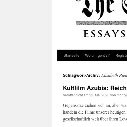
Startseite
Worum geht’s?
Regist
Elisabeth Rie
Schlagwort-Archiv:
Kultfilm Azubis: Reic
Veröffentlicht am
22. Mai 2026
von
monty
Gegensätze ziehen sich an, aber wa
handeln die Filme unserer heutigen
gesellschaftlich weit über ihren Lo