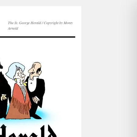
The St. George Herald / Copyright by Monty
Arnold