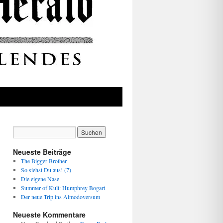
Neueste Beiträge
The Bigger Brother
So siehst Du aus! (7)
Die eigene Nase
Summer of Kult: Humphrey Bogart
Der neue Trip ins Almodoversum
Neueste Kommentare