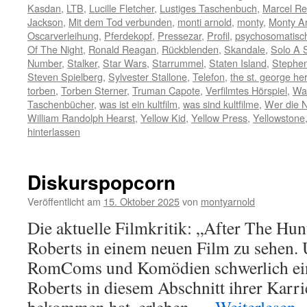
Kasdan
,
LTB
,
Lucille Fletcher
,
Lustiges Taschenbuch
,
Marcel Re
Jackson
,
Mit dem Tod verbunden
,
monti arnold
,
monty
,
Monty A
Oscarverleihung
,
Pferdekopf
,
Pressezar
,
Profil
,
psychosomatisc
Of The Night
,
Ronald Reagan
,
Rückblenden
,
Skandale
,
Solo A 
Number
,
Stalker
,
Star Wars
,
Starrummel
,
Staten Island
,
Stephen
Steven Spielberg
,
Sylvester Stallone
,
Telefon
,
the st. george he
torben
,
Torben Sterner
,
Truman Capote
,
Verfilmtes Hörspiel
,
Wa
Taschenbücher
,
was ist ein kultfilm
,
was sind kultfilme
,
Wer die Na
William Randolph Hearst
,
Yellow Kid
,
Yellow Press
,
Yellowstone
hinterlassen
Diskurspopcorn
Veröffentlicht am
15. Oktober 2025
von
montyarnold
Die aktuelle Filmkritik: „After The Hunt
Roberts in einem neuen Film zu sehen.
RomComs und Komödien schwerlich ein
Roberts in diesem Abschnitt ihrer Karr