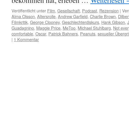
bekommen hat, erleben …
Weiterlesen
Veröffentlicht unter
Film
,
Gesellschaft
,
Podcast
,
Rezension
|
Ver
Alma Olsson
,
Altersrolle
,
Andrew Garfield
,
Charlie Brown
,
Dilber
Filmkritik
,
George Clooney
,
Geschlechterdiskurs
,
Hank Gibson
,
Guadagnino
,
Maggie Price
,
MeToo
,
Michael Stuhlbarg
,
Not ever
comfortable
,
Oscar
,
Patrick Bahners
,
Peanuts
,
sexueller Übergri
|
1 Kommentar