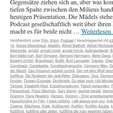
Gegensätze ziehen sich an, aber was k
tiefen Spalte zwischen den Milieus hand
heutigen Präsentation. Die Mädels steh
Podcast gesellschaftlich weit über ihre
macht es für beide nicht …
Weiterlesen
Veröffentlicht unter
Film
,
Krimi
,
Podcast
|
Verschlagwortet mit
42
16
,
Agnes Moorehead
,
Aladdin
,
Alfred Balthoff
,
Alfred Hitchcock
Altersrolle
,
arnold
,
arnold monti
,
arnold monty
,
Auftragsdienst
,
B
Bart bleibt hart
,
Bart Simpson
,
Bernard Herrmann
,
Bette Davis
,
Bowery 21000
,
Braveheart
,
Bullitt
,
Burt Lancaster
,
Capote
,
Cher
Comeback
,
Comebacks
,
Comebackversuche
,
Company Men
,
D
der Macht
,
Das Imperium schlägt zurück
,
Der mit dem Wolf tanz
kultfilme
,
Die Rückkehr der Jedi-Ritter
,
Diskussion
,
Diva
,
Dornen
Drogen
,
Drogen-Exzesse
,
Drohbriefe
,
Du lebst noch 105 Minute
Terrace
,
Elisabeth Ried
,
Entziehungskuren
,
Falsch verbunden
,
F
Filmpodcast
,
Franz Waxman
,
Gary Kemp
,
george herald
,
Georg
Grammy
,
Hans Hessling
,
Horizon
,
Horizon – Eine amerikanisch
Hypochondrie im Film
,
I have nothing
,
I will always love you
,
Ind
Costner
,
Klischees
,
Kritik
,
Kultfiguren
,
Kultfilm
,
Kultfilm Azubis
,
k
Kultfilme
,
kultfilme aller zeiten
,
kultfilme die man gesehen habe