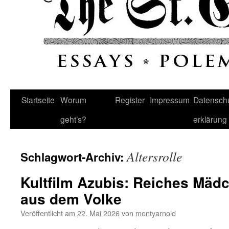
Startseite
Worum
Register
Impressum
Datenschu
geht’s?
erklärung
Altersrolle
Schlagwort-Archiv:
Kultfilm Azubis: Reiches Mädc
aus dem Volke
Veröffentlicht am
22. Mai 2026
von
montyarnold