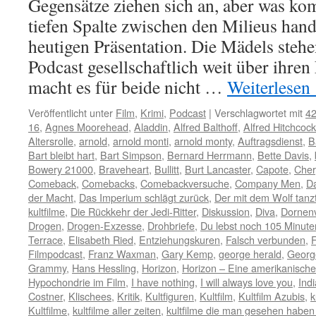
Gegensätze ziehen sich an, aber was k
tiefen Spalte zwischen den Milieus hand
heutigen Präsentation. Die Mädels steh
Podcast gesellschaftlich weit über ihre
macht es für beide nicht …
Weiterlesen
Veröffentlicht unter
Film
,
Krimi
,
Podcast
|
Verschlagwortet mit
42
16
,
Agnes Moorehead
,
Aladdin
,
Alfred Balthoff
,
Alfred Hitchcock
Altersrolle
,
arnold
,
arnold monti
,
arnold monty
,
Auftragsdienst
,
B
Bart bleibt hart
,
Bart Simpson
,
Bernard Herrmann
,
Bette Davis
,
Bowery 21000
,
Braveheart
,
Bullitt
,
Burt Lancaster
,
Capote
,
Cher
Comeback
,
Comebacks
,
Comebackversuche
,
Company Men
,
D
der Macht
,
Das Imperium schlägt zurück
,
Der mit dem Wolf tanz
kultfilme
,
Die Rückkehr der Jedi-Ritter
,
Diskussion
,
Diva
,
Dornen
Drogen
,
Drogen-Exzesse
,
Drohbriefe
,
Du lebst noch 105 Minute
Terrace
,
Elisabeth Ried
,
Entziehungskuren
,
Falsch verbunden
,
F
Filmpodcast
,
Franz Waxman
,
Gary Kemp
,
george herald
,
Georg
Grammy
,
Hans Hessling
,
Horizon
,
Horizon – Eine amerikanisch
Hypochondrie im Film
,
I have nothing
,
I will always love you
,
Ind
Costner
,
Klischees
,
Kritik
,
Kultfiguren
,
Kultfilm
,
Kultfilm Azubis
,
k
Kultfilme
,
kultfilme aller zeiten
,
kultfilme die man gesehen habe