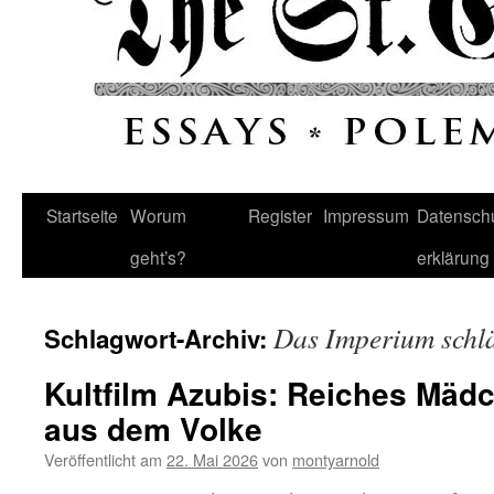
Startseite
Worum
Register
Impressum
Datenschu
geht’s?
erklärung
Das Imperium schlä
Schlagwort-Archiv:
Kultfilm Azubis: Reiches Mädc
aus dem Volke
Veröffentlicht am
22. Mai 2026
von
montyarnold