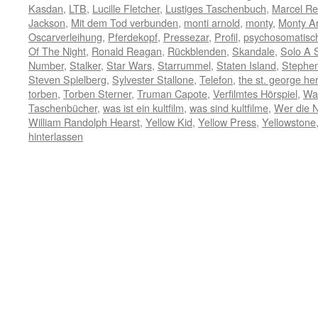
Kasdan
,
LTB
,
Lucille Fletcher
,
Lustiges Taschenbuch
,
Marcel Re
Jackson
,
Mit dem Tod verbunden
,
monti arnold
,
monty
,
Monty A
Oscarverleihung
,
Pferdekopf
,
Pressezar
,
Profil
,
psychosomatisc
Of The Night
,
Ronald Reagan
,
Rückblenden
,
Skandale
,
Solo A 
Number
,
Stalker
,
Star Wars
,
Starrummel
,
Staten Island
,
Stephen
Steven Spielberg
,
Sylvester Stallone
,
Telefon
,
the st. george he
torben
,
Torben Sterner
,
Truman Capote
,
Verfilmtes Hörspiel
,
Wa
Taschenbücher
,
was ist ein kultfilm
,
was sind kultfilme
,
Wer die Na
William Randolph Hearst
,
Yellow Kid
,
Yellow Press
,
Yellowstone
hinterlassen