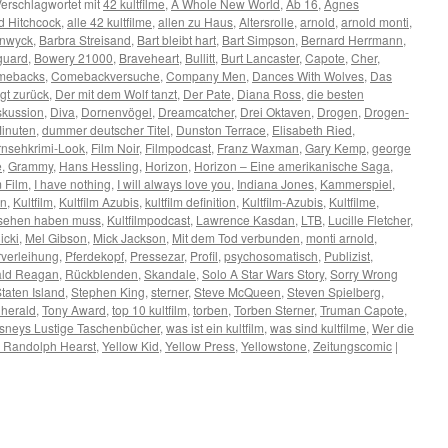
erschlagwortet mit
42 kultfilme
,
A Whole New World
,
Ab 16
,
Agnes
ed Hitchcock
,
alle 42 kultfilme
,
allen zu Haus
,
Altersrolle
,
arnold
,
arnold monti
,
anwyck
,
Barbra Streisand
,
Bart bleibt hart
,
Bart Simpson
,
Bernard Herrmann
,
guard
,
Bowery 21000
,
Braveheart
,
Bullitt
,
Burt Lancaster
,
Capote
,
Cher
,
mebacks
,
Comebackversuche
,
Company Men
,
Dances With Wolves
,
Das
gt zurück
,
Der mit dem Wolf tanzt
,
Der Pate
,
Diana Ross
,
die besten
skussion
,
Diva
,
Dornenvögel
,
Dreamcatcher
,
Drei Oktaven
,
Drogen
,
Drogen-
Minuten
,
dummer deutscher Titel
,
Dunston Terrace
,
Elisabeth Ried
,
rnsehkrimi-Look
,
Film Noir
,
Filmpodcast
,
Franz Waxman
,
Gary Kemp
,
george
e
,
Grammy
,
Hans Hessling
,
Horizon
,
Horizon – Eine amerikanische Saga
,
 Film
,
I have nothing
,
I will always love you
,
Indiana Jones
,
Kammerspiel
,
en
,
Kultfilm
,
Kultfilm Azubis
,
kultfilm definition
,
Kultfilm-Azubis
,
Kultfilme
,
gesehen haben muss
,
Kultfilmpodcast
,
Lawrence Kasdan
,
LTB
,
Lucille Fletcher
,
icki
,
Mel Gibson
,
Mick Jackson
,
Mit dem Tod verbunden
,
monti arnold
,
verleihung
,
Pferdekopf
,
Pressezar
,
Profil
,
psychosomatisch
,
Publizist
,
ld Reagan
,
Rückblenden
,
Skandale
,
Solo A Star Wars Story
,
Sorry Wrong
taten Island
,
Stephen King
,
sterner
,
Steve McQueen
,
Steven Spielberg
,
 herald
,
Tony Award
,
top 10 kultfilm
,
torben
,
Torben Sterner
,
Truman Capote
,
isneys Lustige Taschenbücher
,
was ist ein kultfilm
,
was sind kultfilme
,
Wer die
m Randolph Hearst
,
Yellow Kid
,
Yellow Press
,
Yellowstone
,
Zeitungscomic
|