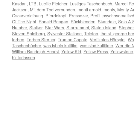
Kasdan
,
LTB
,
Lucille Fletcher
,
Lustiges Taschenbuch
,
Marcel Re
Jackson
,
Mit dem Tod verbunden
,
monti arnold
,
monty
,
Monty A
Oscarverleihung
,
Pferdekopf
,
Pressezar
,
Profil
,
psychosomatisc
Of The Night
,
Ronald Reagan
,
Rückblenden
,
Skandale
,
Solo A 
Number
,
Stalker
,
Star Wars
,
Starrummel
,
Staten Island
,
Stephen
Steven Spielberg
,
Sylvester Stallone
,
Telefon
,
the st. george he
torben
,
Torben Sterner
,
Truman Capote
,
Verfilmtes Hörspiel
,
Wa
Taschenbücher
,
was ist ein kultfilm
,
was sind kultfilme
,
Wer die Na
William Randolph Hearst
,
Yellow Kid
,
Yellow Press
,
Yellowstone
hinterlassen