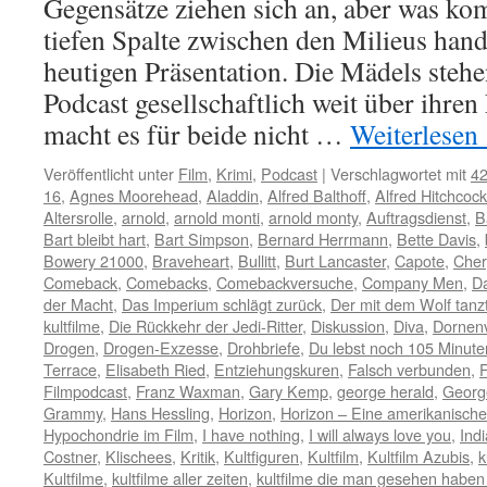
Gegensätze ziehen sich an, aber was k
tiefen Spalte zwischen den Milieus hand
heutigen Präsentation. Die Mädels steh
Podcast gesellschaftlich weit über ihre
macht es für beide nicht …
Weiterlesen
Veröffentlicht unter
Film
,
Krimi
,
Podcast
|
Verschlagwortet mit
42
16
,
Agnes Moorehead
,
Aladdin
,
Alfred Balthoff
,
Alfred Hitchcock
Altersrolle
,
arnold
,
arnold monti
,
arnold monty
,
Auftragsdienst
,
B
Bart bleibt hart
,
Bart Simpson
,
Bernard Herrmann
,
Bette Davis
,
Bowery 21000
,
Braveheart
,
Bullitt
,
Burt Lancaster
,
Capote
,
Cher
Comeback
,
Comebacks
,
Comebackversuche
,
Company Men
,
D
der Macht
,
Das Imperium schlägt zurück
,
Der mit dem Wolf tanz
kultfilme
,
Die Rückkehr der Jedi-Ritter
,
Diskussion
,
Diva
,
Dornen
Drogen
,
Drogen-Exzesse
,
Drohbriefe
,
Du lebst noch 105 Minute
Terrace
,
Elisabeth Ried
,
Entziehungskuren
,
Falsch verbunden
,
F
Filmpodcast
,
Franz Waxman
,
Gary Kemp
,
george herald
,
Georg
Grammy
,
Hans Hessling
,
Horizon
,
Horizon – Eine amerikanisch
Hypochondrie im Film
,
I have nothing
,
I will always love you
,
Ind
Costner
,
Klischees
,
Kritik
,
Kultfiguren
,
Kultfilm
,
Kultfilm Azubis
,
k
Kultfilme
,
kultfilme aller zeiten
,
kultfilme die man gesehen habe