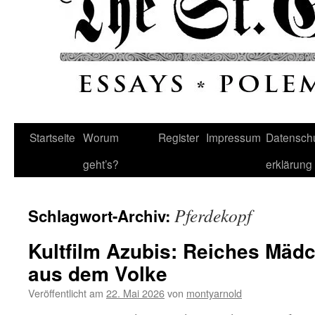
Startseite
Worum
Register
Impressum
Datenschu
geht’s?
erklärung
Pferdekopf
Schlagwort-Archiv:
Kultfilm Azubis: Reiches Mädc
aus dem Volke
Veröffentlicht am
22. Mai 2026
von
montyarnold