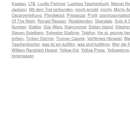
Kasdan
,
LTB
,
Lucille Fletcher
,
Lustiges Taschenbuch
,
Marcel Re
Jackson
,
Mit dem Tod verbunden
,
monti arnold
,
monty
,
Monty A
Oscarverleihung
,
Pferdekopf
,
Pressezar
,
Profil
,
psychosomatisc
Of The Night
,
Ronald Reagan
,
Rückblenden
,
Skandale
,
Solo A 
Number
,
Stalker
,
Star Wars
,
Starrummel
,
Staten Island
,
Stephen
Steven Spielberg
,
Sylvester Stallone
,
Telefon
,
the st. george he
torben
,
Torben Sterner
,
Truman Capote
,
Verfilmtes Hörspiel
,
Wa
Taschenbücher
,
was ist ein kultfilm
,
was sind kultfilme
,
Wer die Na
William Randolph Hearst
,
Yellow Kid
,
Yellow Press
,
Yellowstone
hinterlassen