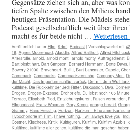
Gegensätze ziehen sich an, aber was k
tiefen Spalte zwischen den Milieus hand
heutigen Präsentation. Die Mädels steh
Podcast gesellschaftlich weit über ihre
macht es für beide nicht …
Weiterlesen
Veröffentlicht unter
Film
,
Krimi
,
Podcast
|
Verschlagwortet mit
42
16
,
Agnes Moorehead
,
Aladdin
,
Alfred Balthoff
,
Alfred Hitchcock
Altersrolle
,
arnold
,
arnold monti
,
arnold monty
,
Auftragsdienst
,
B
Bart bleibt hart
,
Bart Simpson
,
Bernard Herrmann
,
Bette Davis
,
Bowery 21000
,
Braveheart
,
Bullitt
,
Burt Lancaster
,
Capote
,
Cher
Comeback
,
Comebacks
,
Comebackversuche
,
Company Men
,
D
der Macht
,
Das Imperium schlägt zurück
,
Der mit dem Wolf tanz
kultfilme
,
Die Rückkehr der Jedi-Ritter
,
Diskussion
,
Diva
,
Dornen
Drogen
,
Drogen-Exzesse
,
Drohbriefe
,
Du lebst noch 105 Minute
Terrace
,
Elisabeth Ried
,
Entziehungskuren
,
Falsch verbunden
,
F
Filmpodcast
,
Franz Waxman
,
Gary Kemp
,
george herald
,
Georg
Grammy
,
Hans Hessling
,
Horizon
,
Horizon – Eine amerikanisch
Hypochondrie im Film
,
I have nothing
,
I will always love you
,
Ind
Costner
,
Klischees
,
Kritik
,
Kultfiguren
,
Kultfilm
,
Kultfilm Azubis
,
k
Kultfilme
,
kultfilme aller zeiten
,
kultfilme die man gesehen habe