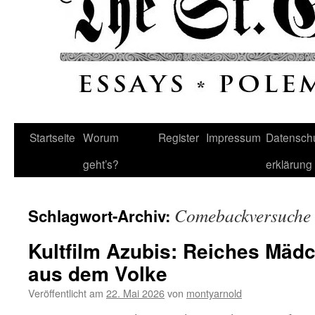
Startseite
Worum
Register
Impressum
Datenschu
geht’s?
erklärung
Comebackversuche
Schlagwort-Archiv:
Kultfilm Azubis: Reiches Mädc
aus dem Volke
Veröffentlicht am
22. Mai 2026
von
montyarnold