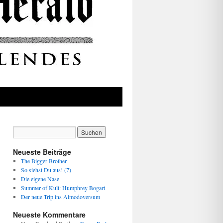
Neueste Beiträge
The Bigger Brother
So siehst Du aus! (7)
Die eigene Nase
Summer of Kult: Humphrey Bogart
Der neue Trip ins Almodoversum
Neueste Kommentare