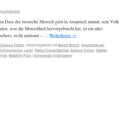
montyarnold
alin Dass der russische Mensch gern in Anspruch nimmt, sein Volk
den, was die Menschheit hervorgebracht hat, ist ein altes
lischees, recht amüsant – …
Weiterlesen
→
,
Science Fiction
|
Verschlagwortet mit
Bertolt Brecht
,
Geschichte der
Kommunismus
,
Lenin
,
Nikita Chruschtschow
,
Science-Fiction
,
Stalker
,
iner
,
Wladimir Putin
|
Kommentar hinterlassen