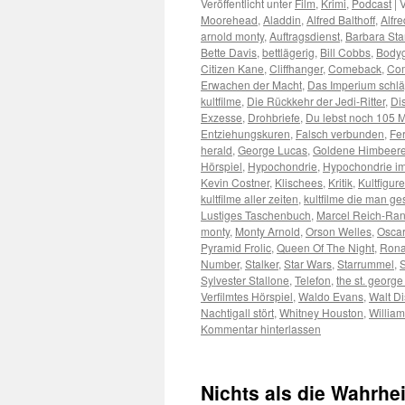
Veröffentlicht unter
Film
,
Krimi
,
Podcast
|
V
Moorehead
,
Aladdin
,
Alfred Balthoff
,
Alfr
arnold monty
,
Auftragsdienst
,
Barbara St
Bette Davis
,
bettlägerig
,
Bill Cobbs
,
Body
Citizen Kane
,
Cliffhanger
,
Comeback
,
Co
Erwachen der Macht
,
Das Imperium schlä
kultfilme
,
Die Rückkehr der Jedi-Ritter
,
Di
Exzesse
,
Drohbriefe
,
Du lebst noch 105 
Entziehungskuren
,
Falsch verbunden
,
Fe
herald
,
George Lucas
,
Goldene Himbeer
Hörspiel
,
Hypochondrie
,
Hypochondrie im
Kevin Costner
,
Klischees
,
Kritik
,
Kultfigur
kultfilme aller zeiten
,
kultfilme die man 
Lustiges Taschenbuch
,
Marcel Reich-Ran
monty
,
Monty Arnold
,
Orson Welles
,
Oscar
Pyramid Frolic
,
Queen Of The Night
,
Rona
Number
,
Stalker
,
Star Wars
,
Starrummel
,
S
Sylvester Stallone
,
Telefon
,
the st. george
Verfilmtes Hörspiel
,
Waldo Evans
,
Walt D
Nachtigall stört
,
Whitney Houston
,
Willia
Kommentar hinterlassen
Nichts als die Wahrhe