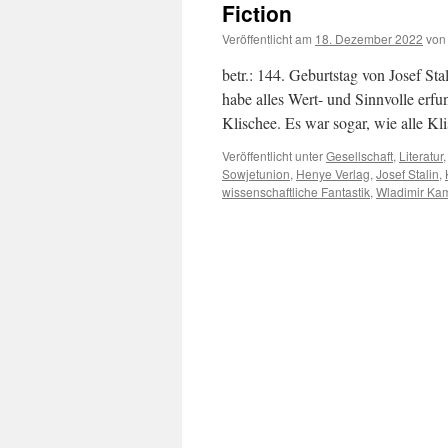
Fiction
Veröffentlicht am
18. Dezember 2022
von
betr.: 144. Geburtstag von Josef St
habe alles Wert- und Sinnvolle erfun
Klischee. Es war sogar, wie alle K
Veröffentlicht unter
Gesellschaft
,
Literatur
Sowjetunion
,
Henye Verlag
,
Josef Stalin
,
wissenschaftliche Fantastik
,
Wladimir Kam