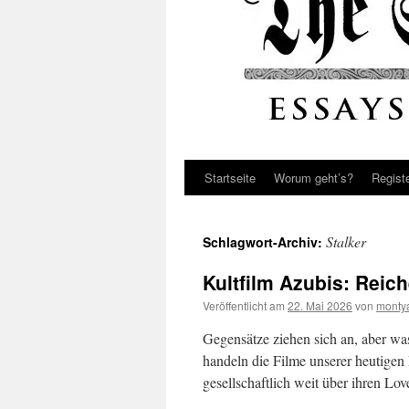
Startseite
Worum geht’s?
Regist
Stalker
Schlagwort-Archiv:
Kultfilm Azubis: Reic
Veröffentlicht am
22. Mai 2026
von
monty
Gegensätze ziehen sich an, aber wa
handeln die Filme unserer heutigen
gesellschaftlich weit über ihren Lo