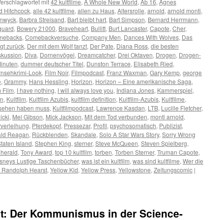
erschlagwortet mit
42 kultfilme
,
A Whole New World
,
Ab 16
,
Agnes
ed Hitchcock
,
alle 42 kultfilme
,
allen zu Haus
,
Altersrolle
,
arnold
,
arnold monti
,
anwyck
,
Barbra Streisand
,
Bart bleibt hart
,
Bart Simpson
,
Bernard Herrmann
,
guard
,
Bowery 21000
,
Braveheart
,
Bullitt
,
Burt Lancaster
,
Capote
,
Cher
,
mebacks
,
Comebackversuche
,
Company Men
,
Dances With Wolves
,
Das
gt zurück
,
Der mit dem Wolf tanzt
,
Der Pate
,
Diana Ross
,
die besten
skussion
,
Diva
,
Dornenvögel
,
Dreamcatcher
,
Drei Oktaven
,
Drogen
,
Drogen-
Minuten
,
dummer deutscher Titel
,
Dunston Terrace
,
Elisabeth Ried
,
rnsehkrimi-Look
,
Film Noir
,
Filmpodcast
,
Franz Waxman
,
Gary Kemp
,
george
e
,
Grammy
,
Hans Hessling
,
Horizon
,
Horizon – Eine amerikanische Saga
,
 Film
,
I have nothing
,
I will always love you
,
Indiana Jones
,
Kammerspiel
,
en
,
Kultfilm
,
Kultfilm Azubis
,
kultfilm definition
,
Kultfilm-Azubis
,
Kultfilme
,
gesehen haben muss
,
Kultfilmpodcast
,
Lawrence Kasdan
,
LTB
,
Lucille Fletcher
,
icki
,
Mel Gibson
,
Mick Jackson
,
Mit dem Tod verbunden
,
monti arnold
,
verleihung
,
Pferdekopf
,
Pressezar
,
Profil
,
psychosomatisch
,
Publizist
,
ld Reagan
,
Rückblenden
,
Skandale
,
Solo A Star Wars Story
,
Sorry Wrong
taten Island
,
Stephen King
,
sterner
,
Steve McQueen
,
Steven Spielberg
,
 herald
,
Tony Award
,
top 10 kultfilm
,
torben
,
Torben Sterner
,
Truman Capote
,
isneys Lustige Taschenbücher
,
was ist ein kultfilm
,
was sind kultfilme
,
Wer die
m Randolph Hearst
,
Yellow Kid
,
Yellow Press
,
Yellowstone
,
Zeitungscomic
|
it: Der Kommunismus in der Science-