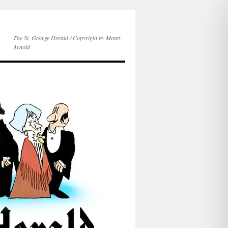
The St. George Herald / Copyright by Monty
Arnold