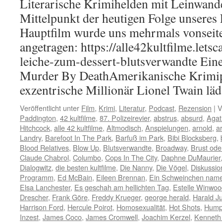
Literarische Krimihelden mit Leinwand
Mittelpunkt der heutigen Folge unseres 
Hauptfilm wurde uns mehrmals vonseit
angetragen: https://alle42kultfilme.letsc
leiche-zum-dessert-blutsverwandte Eine
Murder By DeathAmerikanische Krimip
exzentrische Millionär Lionel Twain lä
Veröffentlicht unter
Film
,
Krimi
,
Literatur
,
Podcast
,
Rezension
|
V
Paddington
,
42 kultfilme
,
87. Polizeirevier
,
abstrus
,
absurd
,
Agat
Hitchcock
,
alle 42 kultfilme
,
Altmodisch
,
Anspielungen
,
arnold
,
a
Landry
,
Barefoot In The Park
,
Barfuß im Park
,
Bibi Blocksberg
,
Blood Relatives
,
Blow Up
,
Blutsverwandte
,
Broadway
,
Brust ode
Claude Chabrol
,
Columbo
,
Cops In The City
,
Daphne DuMaurier
Dialogwitz
,
die besten kultfilme
,
Die Nanny
,
Die Vögel
,
Diskussio
Programm
,
Ed McBain
,
Eileen Brennan
,
Ein Schweinchen nam
Elsa Lanchester
,
Es geschah am hellichten Tag
,
Estelle Winwoo
Drescher
,
Frank Göre
,
Freddy Krueger
,
george herald
,
Harald J
Harrison Ford
,
Hercule Poirot
,
Homosexualität
,
Hot Shots
,
Hump
Inzest
,
James Coco
,
James Cromwell
,
Joachim Kerzel
,
Kenneth