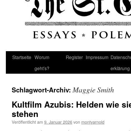
Startseite
Worum
Register
Impressum
Datenschu
geht’s?
erklärung
Maggie Smith
Schlagwort-Archiv:
Kultfilm Azubis: Helden wie s
stehen
Veröffentlicht am
9. Januar 2026
von
montyarnold