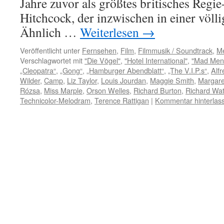
Jahre zuvor als größtes britisches Regie
Hitchcock, der inzwischen in einer völli
Ähnlich …
Weiterlesen
→
Veröffentlicht unter
Fernsehen
,
Film
,
Filmmusik / Soundtrack
,
Me
Verschlagwortet mit
"Die Vögel"
,
"Hotel International"
,
"Mad Men
„Cleopatra“
,
„Gong“
,
„Hamburger Abendblatt“
,
„The V.I.P.s“
,
Alfr
Wilder
,
Camp
,
Liz Taylor
,
Louis Jourdan
,
Maggie Smith
,
Margare
Rózsa
,
Miss Marple
,
Orson Welles
,
Richard Burton
,
Richard Wat
Technicolor-Melodram
,
Terence Rattigan
|
Kommentar hinterlas