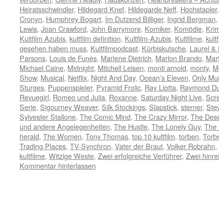
Heiratsschwindler
,
Hildegard Knef
,
Hildegarde Neff
,
Hochstapler
Cronyn
,
Humphrey Bogart
,
Im Dutzend Billiger
,
Ingrid Bergman
Lewis
,
Joan Crawford
,
John Barrymore
,
Komiker
,
Komödie
,
Krim
Kultfilm Azubis
,
kultfilm definition
,
Kultfilm-Azubis
,
Kultfilme
,
kult
gesehen haben muss
,
Kultfilmpodcast
,
Kürbiskutsche
,
Laurel &
Parsons
,
Louis de Funès
,
Marlene Dietrich
,
Marlon Brando
,
Mart
Michael Caine
,
Midnight
,
Mitchell Leisen
,
monti arnold
,
monty
,
M
Show
,
Musical
,
Netflix
,
Night And Day
,
Ocean’s Eleven
,
Only Mur
Sturges
,
Puppenspieler
,
Pyramid Frolic
,
Ray Liotta
,
Raymond Du
Revuegirl
,
Romeo und Julia
,
Roxanne
,
Saturday Night Live
,
Scr
Serie
,
Sigourney Weaver
,
Silk Stockings
,
Slapstick
,
sterner
,
Ste
Sylvester Stallone
,
The Comic Mind
,
The Crazy Mirror
,
The Des
und andere Angelegenheiten
,
The Hustle
,
The Lonely Guy
,
The 
herald
,
The Women
,
Tony Thomas
,
top 10 kultfilm
,
torben
,
Torb
Trading Places
,
TV-Synchron
,
Vater der Braut
,
Volker Robrahn
,
kultfilme
,
Witzige Weste
,
Zwei erfolgreiche Verführer
,
Zwei hinr
Kommentar hinterlassen