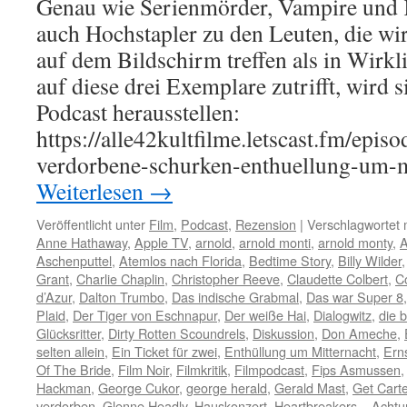
Genau wie Serienmörder, Vampire und K
auch Hochstapler zu den Leuten, die wir
auf dem Bildschirm treffen als in Wirkl
auf diese drei Exemplare zutrifft, wird 
Podcast herausstellen:
https://alle42kultfilme.letscast.fm/epis
verdorbene-schurken-enthuellung-um-
Weiterlesen
→
Veröffentlicht unter
Film
,
Podcast
,
Rezension
|
Verschlagwortet 
Anne Hathaway
,
Apple TV
,
arnold
,
arnold monti
,
arnold monty
,
A
Aschenputtel
,
Atemlos nach Florida
,
Bedtime Story
,
Billy Wilder
Grant
,
Charlie Chaplin
,
Christopher Reeve
,
Claudette Colbert
,
C
d’Azur
,
Dalton Trumbo
,
Das indische Grabmal
,
Das war Super 8
Plaid
,
Der Tiger von Eschnapur
,
Der weiße Hai
,
Dialogwitz
,
die b
Glücksritter
,
Dirty Rotten Scoundrels
,
Diskussion
,
Don Ameche
,
selten allein
,
Ein Ticket für zwei
,
Enthüllung um Mitternacht
,
Erns
Of The Bride
,
Film Noir
,
Filmkritik
,
Filmpodcast
,
Fips Asmussen
Hackman
,
George Cukor
,
george herald
,
Gerald Mast
,
Get Carte
verdorben
,
Glenne Headly
,
Hauskonzert
,
Heartbreakers – Achtu