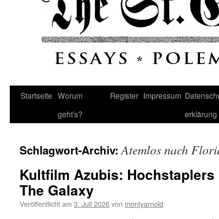
Startseite
Worum
Register
Impressum
Datenschu
geht’s?
erklärung
Atemlos nach Flori
Schlagwort-Archiv:
Kultfilm Azubis: Hochstapler
The Galaxy
Veröffentlicht am
3. Juli 2026
von
montyarnold