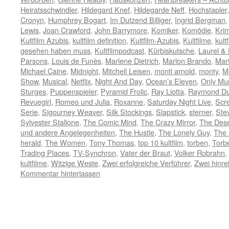
Heiratsschwindler
,
Hildegard Knef
,
Hildegarde Neff
,
Hochstapler
Cronyn
,
Humphrey Bogart
,
Im Dutzend Billiger
,
Ingrid Bergman
Lewis
,
Joan Crawford
,
John Barrymore
,
Komiker
,
Komödie
,
Krim
Kultfilm Azubis
,
kultfilm definition
,
Kultfilm-Azubis
,
Kultfilme
,
kult
gesehen haben muss
,
Kultfilmpodcast
,
Kürbiskutsche
,
Laurel &
Parsons
,
Louis de Funès
,
Marlene Dietrich
,
Marlon Brando
,
Mart
Michael Caine
,
Midnight
,
Mitchell Leisen
,
monti arnold
,
monty
,
M
Show
,
Musical
,
Netflix
,
Night And Day
,
Ocean’s Eleven
,
Only Mur
Sturges
,
Puppenspieler
,
Pyramid Frolic
,
Ray Liotta
,
Raymond Du
Revuegirl
,
Romeo und Julia
,
Roxanne
,
Saturday Night Live
,
Scr
Serie
,
Sigourney Weaver
,
Silk Stockings
,
Slapstick
,
sterner
,
Ste
Sylvester Stallone
,
The Comic Mind
,
The Crazy Mirror
,
The Des
und andere Angelegenheiten
,
The Hustle
,
The Lonely Guy
,
The 
herald
,
The Women
,
Tony Thomas
,
top 10 kultfilm
,
torben
,
Torb
Trading Places
,
TV-Synchron
,
Vater der Braut
,
Volker Robrahn
,
kultfilme
,
Witzige Weste
,
Zwei erfolgreiche Verführer
,
Zwei hinr
Kommentar hinterlassen