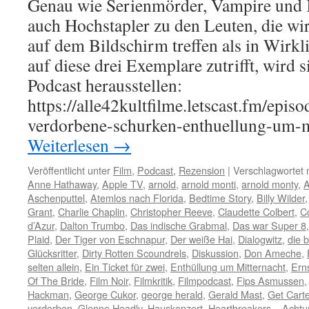
Genau wie Serienmörder, Vampire und K
auch Hochstapler zu den Leuten, die wir
auf dem Bildschirm treffen als in Wirkl
auf diese drei Exemplare zutrifft, wird 
Podcast herausstellen:
https://alle42kultfilme.letscast.fm/epis
verdorbene-schurken-enthuellung-um-
Weiterlesen
→
Veröffentlicht unter
Film
,
Podcast
,
Rezension
|
Verschlagwortet 
Anne Hathaway
,
Apple TV
,
arnold
,
arnold monti
,
arnold monty
,
A
Aschenputtel
,
Atemlos nach Florida
,
Bedtime Story
,
Billy Wilder
Grant
,
Charlie Chaplin
,
Christopher Reeve
,
Claudette Colbert
,
C
d’Azur
,
Dalton Trumbo
,
Das indische Grabmal
,
Das war Super 8
Plaid
,
Der Tiger von Eschnapur
,
Der weiße Hai
,
Dialogwitz
,
die b
Glücksritter
,
Dirty Rotten Scoundrels
,
Diskussion
,
Don Ameche
,
selten allein
,
Ein Ticket für zwei
,
Enthüllung um Mitternacht
,
Erns
Of The Bride
,
Film Noir
,
Filmkritik
,
Filmpodcast
,
Fips Asmussen
Hackman
,
George Cukor
,
george herald
,
Gerald Mast
,
Get Carte
verdorben
,
Glenne Headly
,
Hauskonzert
,
Heartbreakers – Achtu