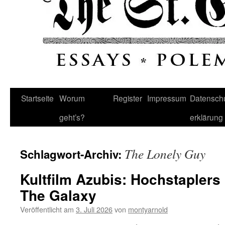
Startseite
Worum
Register
Impressum
Datenschu
geht’s?
erklärung
The Lonely Guy
Schlagwort-Archiv:
Kultfilm Azubis: Hochstapler
The Galaxy
Veröffentlicht am
3. Juli 2026
von
montyarnold