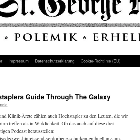
er
Impressum
Datenschutz­erklärung
Cookie-Richtlinie (EU)
staplers Guide Through The Galaxy
nold
nd Klinik-Ärzte zählen auch Hochstapler zu den Leuten, die wir
rm treffen als in Wirklichkeit. Ob das auch auf diese drei
tigen Podcast herausstellen:
/episode/zwei-hinreissend-verdorbene-schurken-enthuellung-um-