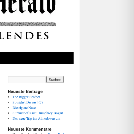
Neueste Beiträge
The Bigger Brother
So siehst Du aus! (7)
Die eigene Nase
Summer of Kult: Humphrey Bogart
Der neue Trip ins Almodoversum
Neueste Kommentare