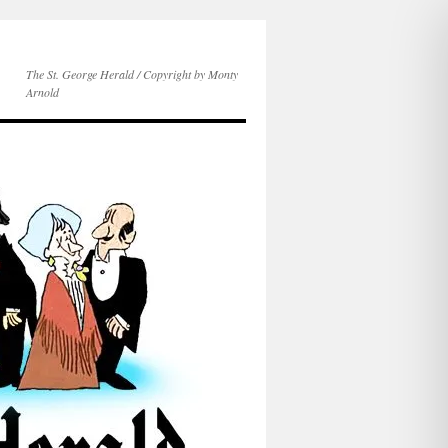
The St. George Herald / Copyright by Monty
Arnold