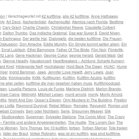
ion
|
Verschlagwortet mit
42 kultfilme
,
alle 42 kultfilme
,
Anne Hathaway
,
nty
,
Art Deco
,
Aschenbrödel
,
Aschenputtel
,
Atemlos nach Florida
,
Bedtime
d
,
Cary Grant
,
Charlie Chaplin
,
Christopher Reeve
,
Claudette Colbert
,
r
,
Dalton Trumbo
,
Das indische Grabmal
,
Das war Super 8
,
David Niven
,
on Eschnapur
,
Der weiße Hai
,
Dialogwitz
,
die besten kultfilme
,
Die Frauen
,
Diskussion
,
Don Ameche
,
Eddie Murphy
,
Ein Single kommt selten allein
,
Ein
,
Ernst Lubitsch
,
Ethel Barrymore
,
Father Of The Bride
,
Film Noir
,
Filmkritik
,
ritz Lang
,
Gene Hackman
,
George Cukor
,
george herald
,
Gerald Mast
,
Get
n
,
Glenne Headly
,
Hauskonzert
,
Heartbreakers – Achtung: Scharfe Kurven!
,
ard Knef
,
Hildegarde Neff
,
Hochstapler
,
Hold Back The Dawn
,
HUAC
,
Hume
liger
,
Ingrid Bergman
,
Jaws
,
Jennifer Love Hewitt
,
Jerry Lewis
,
Joan
ödie
,
Krimiparodie
,
Kritik
,
Kultfiguren
,
Kultfilm
,
Kultfilm Azubis
,
kultfilm
lme aller zeiten
,
kultfilme die man gesehen haben muss
,
Kultfilmpodcast
,
lsen
,
Louella Parsons
,
Louis de Funès
,
Marlene Dietrich
,
Marlon Brando
,
chael Caine
,
Midnight
,
Mitchell Leisen
,
monti arnold
,
monty
,
Monty Arnold
,
tflix
,
Night And Day
,
Ocean’s Eleven
,
Only Murders In The Building
,
Preston
ay Liotta
,
Raymond Durgnat
,
Rebel Wilson
,
Remake
,
Revuegirl
,
Romeo und
ewball Comedy
,
Sein oder Nichtsein
,
Serie
,
Sigourney Weaver
,
Silk
,
Studiosystem
,
Superman
,
Sylvester Stallone
,
The Comic Mind
,
The Crazy
– Familie und andere Angelegenheiten
,
The Hustle
,
The Lonely Guy
,
The
he Women
,
Tony Thomas
,
top 10 kultfilm
,
torben
,
Torben Sterner
,
Tote tragen
n
,
Vater der Braut
,
Volker Robrahn
,
was ist ein kultfilm
,
was sind kultfilme
,
r
,
Zwei hinreißend verdorbene Schurken
|
Kommentar hinterlassen