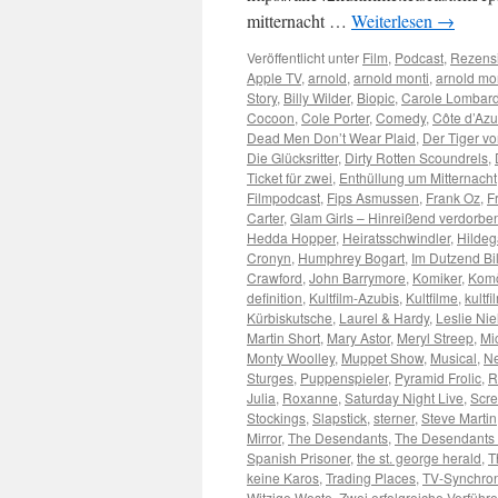
mitternacht …
Weiterlesen
→
Veröffentlicht unter
Film
,
Podcast
,
Rezens
Apple TV
,
arnold
,
arnold monti
,
arnold mo
Story
,
Billy Wilder
,
Biopic
,
Carole Lombar
Cocoon
,
Cole Porter
,
Comedy
,
Côte d’Azu
Dead Men Don’t Wear Plaid
,
Der Tiger v
Die Glücksritter
,
Dirty Rotten Scoundrels
,
Ticket für zwei
,
Enthüllung um Mitternacht
Filmpodcast
,
Fips Asmussen
,
Frank Oz
,
F
Carter
,
Glam Girls – Hinreißend verdorbe
Hedda Hopper
,
Heiratsschwindler
,
Hildeg
Cronyn
,
Humphrey Bogart
,
Im Dutzend Bil
Crawford
,
John Barrymore
,
Komiker
,
Kom
definition
,
Kultfilm-Azubis
,
Kultfilme
,
kultfi
Kürbiskutsche
,
Laurel & Hardy
,
Leslie Nie
Martin Short
,
Mary Astor
,
Meryl Streep
,
Mi
Monty Woolley
,
Muppet Show
,
Musical
,
Ne
Sturges
,
Puppenspieler
,
Pyramid Frolic
,
R
Julia
,
Roxanne
,
Saturday Night Live
,
Scr
Stockings
,
Slapstick
,
sterner
,
Steve Martin
Mirror
,
The Desendants
,
The Desendants 
Spanish Prisoner
,
the st. george herald
,
T
keine Karos
,
Trading Places
,
TV-Synchro
Witzige Weste
,
Zwei erfolgreiche Verführe