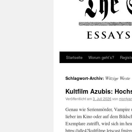
Startseite
Worum geht’s?
Regist
Witzige Weste
Schlagwort-Archiv:
Kultfilm Azubis: Hoch
Veröffentlicht am
3. Juli 2026
von
montyar
Genau wie Serienmörder, Vampire u
lieber im Kino oder auf dem Bildschi
Exemplare zutrifft, wird sich im heu
https://alle42kultfilme.letscast.fm