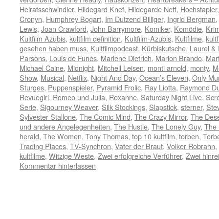
Heiratsschwindler
,
Hildegard Knef
,
Hildegarde Neff
,
Hochstapler
Cronyn
,
Humphrey Bogart
,
Im Dutzend Billiger
,
Ingrid Bergman
Lewis
,
Joan Crawford
,
John Barrymore
,
Komiker
,
Komödie
,
Krim
Kultfilm Azubis
,
kultfilm definition
,
Kultfilm-Azubis
,
Kultfilme
,
kult
gesehen haben muss
,
Kultfilmpodcast
,
Kürbiskutsche
,
Laurel &
Parsons
,
Louis de Funès
,
Marlene Dietrich
,
Marlon Brando
,
Mart
Michael Caine
,
Midnight
,
Mitchell Leisen
,
monti arnold
,
monty
,
M
Show
,
Musical
,
Netflix
,
Night And Day
,
Ocean’s Eleven
,
Only Mur
Sturges
,
Puppenspieler
,
Pyramid Frolic
,
Ray Liotta
,
Raymond Du
Revuegirl
,
Romeo und Julia
,
Roxanne
,
Saturday Night Live
,
Scr
Serie
,
Sigourney Weaver
,
Silk Stockings
,
Slapstick
,
sterner
,
Ste
Sylvester Stallone
,
The Comic Mind
,
The Crazy Mirror
,
The Des
und andere Angelegenheiten
,
The Hustle
,
The Lonely Guy
,
The 
herald
,
The Women
,
Tony Thomas
,
top 10 kultfilm
,
torben
,
Torb
Trading Places
,
TV-Synchron
,
Vater der Braut
,
Volker Robrahn
,
kultfilme
,
Witzige Weste
,
Zwei erfolgreiche Verführer
,
Zwei hinr
Kommentar hinterlassen