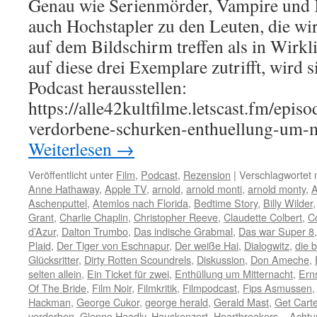
Genau wie Serienmörder, Vampire und K
auch Hochstapler zu den Leuten, die wir
auf dem Bildschirm treffen als in Wirkl
auf diese drei Exemplare zutrifft, wird 
Podcast herausstellen:
https://alle42kultfilme.letscast.fm/epis
verdorbene-schurken-enthuellung-um-
Weiterlesen
→
Veröffentlicht unter
Film
,
Podcast
,
Rezension
|
Verschlagwortet 
Anne Hathaway
,
Apple TV
,
arnold
,
arnold monti
,
arnold monty
,
A
Aschenputtel
,
Atemlos nach Florida
,
Bedtime Story
,
Billy Wilder
Grant
,
Charlie Chaplin
,
Christopher Reeve
,
Claudette Colbert
,
C
d’Azur
,
Dalton Trumbo
,
Das indische Grabmal
,
Das war Super 8
Plaid
,
Der Tiger von Eschnapur
,
Der weiße Hai
,
Dialogwitz
,
die b
Glücksritter
,
Dirty Rotten Scoundrels
,
Diskussion
,
Don Ameche
,
selten allein
,
Ein Ticket für zwei
,
Enthüllung um Mitternacht
,
Erns
Of The Bride
,
Film Noir
,
Filmkritik
,
Filmpodcast
,
Fips Asmussen
Hackman
,
George Cukor
,
george herald
,
Gerald Mast
,
Get Carte
verdorben
,
Glenne Headly
,
Hauskonzert
,
Heartbreakers – Achtu