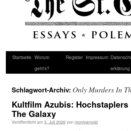
Startseite
Worum
Register
Impressum
Datenschu
geht’s?
erklärung
Only Murders In Th
Schlagwort-Archiv:
Kultfilm Azubis: Hochstapler
The Galaxy
Veröffentlicht am
3. Juli 2026
von
montyarnold