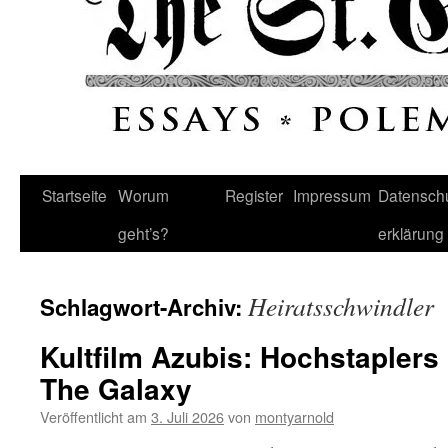
Startseite
Worum
Register
Impressum
Datenschu
geht’s?
erklärung
Heiratsschwindler
Schlagwort-Archiv:
Kultfilm Azubis: Hochstapler
The Galaxy
Veröffentlicht am
3. Juli 2026
von
montyarnold