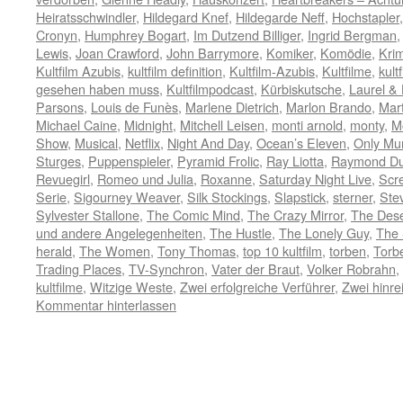
Heiratsschwindler
,
Hildegard Knef
,
Hildegarde Neff
,
Hochstapler
Cronyn
,
Humphrey Bogart
,
Im Dutzend Billiger
,
Ingrid Bergman
Lewis
,
Joan Crawford
,
John Barrymore
,
Komiker
,
Komödie
,
Krim
Kultfilm Azubis
,
kultfilm definition
,
Kultfilm-Azubis
,
Kultfilme
,
kult
gesehen haben muss
,
Kultfilmpodcast
,
Kürbiskutsche
,
Laurel &
Parsons
,
Louis de Funès
,
Marlene Dietrich
,
Marlon Brando
,
Mart
Michael Caine
,
Midnight
,
Mitchell Leisen
,
monti arnold
,
monty
,
M
Show
,
Musical
,
Netflix
,
Night And Day
,
Ocean’s Eleven
,
Only Mur
Sturges
,
Puppenspieler
,
Pyramid Frolic
,
Ray Liotta
,
Raymond Du
Revuegirl
,
Romeo und Julia
,
Roxanne
,
Saturday Night Live
,
Scr
Serie
,
Sigourney Weaver
,
Silk Stockings
,
Slapstick
,
sterner
,
Ste
Sylvester Stallone
,
The Comic Mind
,
The Crazy Mirror
,
The Des
und andere Angelegenheiten
,
The Hustle
,
The Lonely Guy
,
The 
herald
,
The Women
,
Tony Thomas
,
top 10 kultfilm
,
torben
,
Torb
Trading Places
,
TV-Synchron
,
Vater der Braut
,
Volker Robrahn
,
kultfilme
,
Witzige Weste
,
Zwei erfolgreiche Verführer
,
Zwei hinr
Kommentar hinterlassen