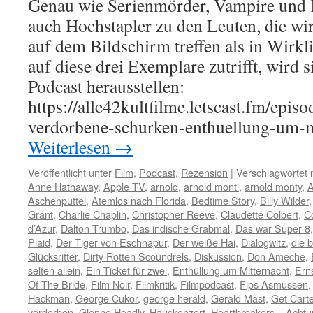
Genau wie Serienmörder, Vampire und K
auch Hochstapler zu den Leuten, die wir
auf dem Bildschirm treffen als in Wirkl
auf diese drei Exemplare zutrifft, wird 
Podcast herausstellen:
https://alle42kultfilme.letscast.fm/epis
verdorbene-schurken-enthuellung-um-
Weiterlesen
→
Veröffentlicht unter
Film
,
Podcast
,
Rezension
|
Verschlagwortet 
Anne Hathaway
,
Apple TV
,
arnold
,
arnold monti
,
arnold monty
,
A
Aschenputtel
,
Atemlos nach Florida
,
Bedtime Story
,
Billy Wilder
Grant
,
Charlie Chaplin
,
Christopher Reeve
,
Claudette Colbert
,
C
d’Azur
,
Dalton Trumbo
,
Das indische Grabmal
,
Das war Super 8
Plaid
,
Der Tiger von Eschnapur
,
Der weiße Hai
,
Dialogwitz
,
die b
Glücksritter
,
Dirty Rotten Scoundrels
,
Diskussion
,
Don Ameche
,
selten allein
,
Ein Ticket für zwei
,
Enthüllung um Mitternacht
,
Erns
Of The Bride
,
Film Noir
,
Filmkritik
,
Filmpodcast
,
Fips Asmussen
Hackman
,
George Cukor
,
george herald
,
Gerald Mast
,
Get Carte
verdorben
,
Glenne Headly
,
Hauskonzert
,
Heartbreakers – Achtu