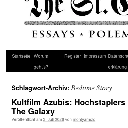
Startseite
Worum
Register
Impressum
Datenschu
geht’s?
erklärung
Bedtime Story
Schlagwort-Archiv:
Kultfilm Azubis: Hochstapler
The Galaxy
Veröffentlicht am
3. Juli 2026
von
montyarnold