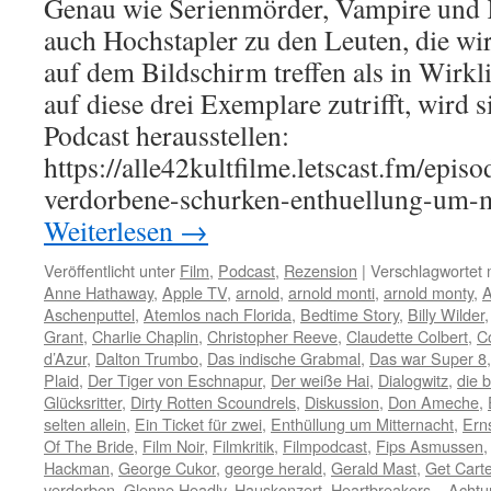
Genau wie Serienmörder, Vampire und K
auch Hochstapler zu den Leuten, die wir
auf dem Bildschirm treffen als in Wirkl
auf diese drei Exemplare zutrifft, wird 
Podcast herausstellen:
https://alle42kultfilme.letscast.fm/epis
verdorbene-schurken-enthuellung-um-
Weiterlesen
→
Veröffentlicht unter
Film
,
Podcast
,
Rezension
|
Verschlagwortet 
Anne Hathaway
,
Apple TV
,
arnold
,
arnold monti
,
arnold monty
,
A
Aschenputtel
,
Atemlos nach Florida
,
Bedtime Story
,
Billy Wilder
Grant
,
Charlie Chaplin
,
Christopher Reeve
,
Claudette Colbert
,
C
d’Azur
,
Dalton Trumbo
,
Das indische Grabmal
,
Das war Super 8
Plaid
,
Der Tiger von Eschnapur
,
Der weiße Hai
,
Dialogwitz
,
die b
Glücksritter
,
Dirty Rotten Scoundrels
,
Diskussion
,
Don Ameche
,
selten allein
,
Ein Ticket für zwei
,
Enthüllung um Mitternacht
,
Erns
Of The Bride
,
Film Noir
,
Filmkritik
,
Filmpodcast
,
Fips Asmussen
Hackman
,
George Cukor
,
george herald
,
Gerald Mast
,
Get Carte
verdorben
,
Glenne Headly
,
Hauskonzert
,
Heartbreakers – Achtu