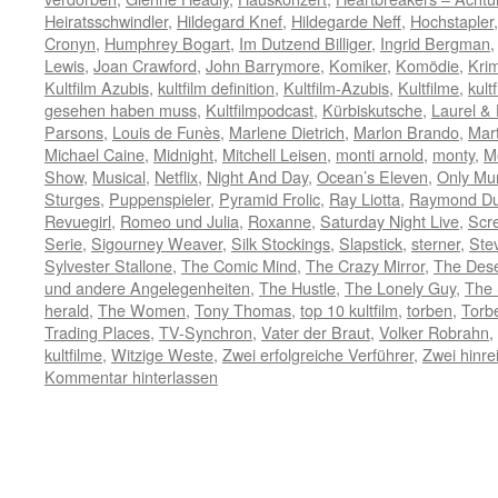
Heiratsschwindler
,
Hildegard Knef
,
Hildegarde Neff
,
Hochstapler
Cronyn
,
Humphrey Bogart
,
Im Dutzend Billiger
,
Ingrid Bergman
Lewis
,
Joan Crawford
,
John Barrymore
,
Komiker
,
Komödie
,
Krim
Kultfilm Azubis
,
kultfilm definition
,
Kultfilm-Azubis
,
Kultfilme
,
kult
gesehen haben muss
,
Kultfilmpodcast
,
Kürbiskutsche
,
Laurel &
Parsons
,
Louis de Funès
,
Marlene Dietrich
,
Marlon Brando
,
Mart
Michael Caine
,
Midnight
,
Mitchell Leisen
,
monti arnold
,
monty
,
M
Show
,
Musical
,
Netflix
,
Night And Day
,
Ocean’s Eleven
,
Only Mur
Sturges
,
Puppenspieler
,
Pyramid Frolic
,
Ray Liotta
,
Raymond Du
Revuegirl
,
Romeo und Julia
,
Roxanne
,
Saturday Night Live
,
Scr
Serie
,
Sigourney Weaver
,
Silk Stockings
,
Slapstick
,
sterner
,
Ste
Sylvester Stallone
,
The Comic Mind
,
The Crazy Mirror
,
The Des
und andere Angelegenheiten
,
The Hustle
,
The Lonely Guy
,
The 
herald
,
The Women
,
Tony Thomas
,
top 10 kultfilm
,
torben
,
Torb
Trading Places
,
TV-Synchron
,
Vater der Braut
,
Volker Robrahn
,
kultfilme
,
Witzige Weste
,
Zwei erfolgreiche Verführer
,
Zwei hinr
Kommentar hinterlassen