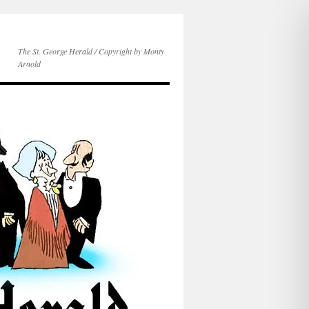
The St. George Herald / Copyright by Monty
Arnold