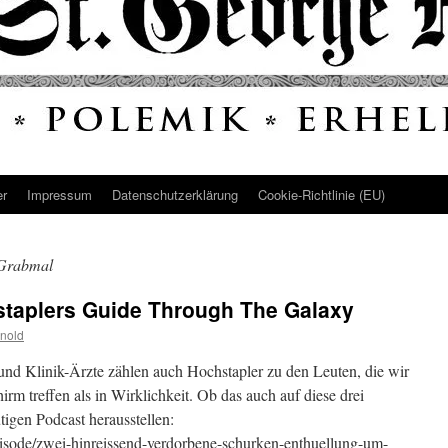
er
Impressum
Datenschutz­erklärung
Cookie-Richtlinie (EU)
 Grabmal
staplers Guide Through The Galaxy
nold
nd Klinik-Ärzte zählen auch Hochstapler zu den Leuten, die wir
rm treffen als in Wirklichkeit. Ob das auch auf diese drei
tigen Podcast herausstellen:
/episode/zwei-hinreissend-verdorbene-schurken-enthuellung-um-