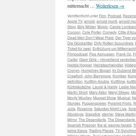
mitternacht …
Weiterlesen
→
Veröffentlicht unter
Film
,
Podcast
,
Rezens
Apple TV
,
arnold
,
arnold monti
,
arnold mo
Story
,
Billy Wilder
,
Biopic
,
Carole Lombar
Cocoon
,
Cole Porter
,
Comedy
,
Côte d’Azu
Dead Men Don’t Wear Plaid
,
Der Tiger v
Die Glücksritter
,
Dirty Rotten Scoundrels
,
Ticket für zwei
,
Enthüllung um Mitternacht
Filmpodcast
,
Fips Asmussen
,
Frank Oz
,
F
Carter
,
Glam Girls – Hinreißend verdorbe
Hedda Hopper
,
Heiratsschwindler
,
Hildeg
Cronyn
,
Humphrey Bogart
,
Im Dutzend Bil
Crawford
,
John Barrymore
,
Komiker
,
Kom
definition
,
Kultfilm-Azubis
,
Kultfilme
,
kultfi
Kürbiskutsche
,
Laurel & Hardy
,
Leslie Nie
Martin Short
,
Mary Astor
,
Meryl Streep
,
Mi
Monty Woolley
,
Muppet Show
,
Musical
,
Ne
Sturges
,
Puppenspieler
,
Pyramid Frolic
,
R
Julia
,
Roxanne
,
Saturday Night Live
,
Scr
Stockings
,
Slapstick
,
sterner
,
Steve Martin
Mirror
,
The Desendants
,
The Desendants 
Spanish Prisoner
,
the st. george herald
,
T
keine Karos
,
Trading Places
,
TV-Synchro
Witzige Weste
,
Zwei erfolgreiche Verführe