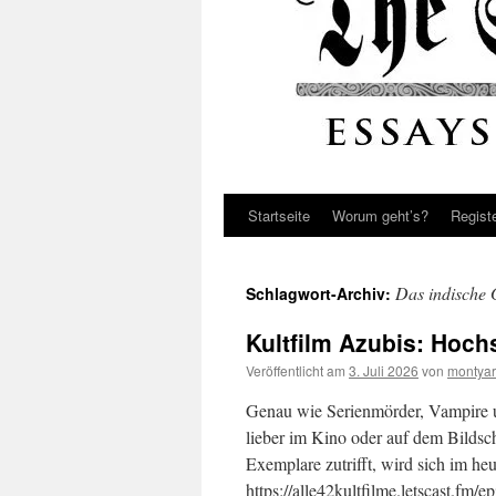
Startseite
Worum geht’s?
Regist
Das indische
Schlagwort-Archiv:
Kultfilm Azubis: Hoch
Veröffentlicht am
3. Juli 2026
von
montyar
Genau wie Serienmörder, Vampire u
lieber im Kino oder auf dem Bildschi
Exemplare zutrifft, wird sich im heu
https://alle42kultfilme.letscast.fm