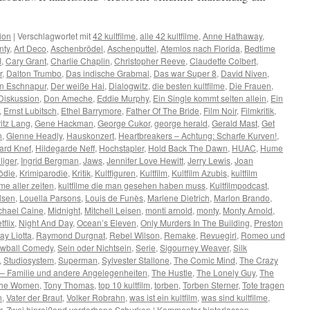
ion
|
Verschlagwortet mit
42 kultfilme
,
alle 42 kultfilme
,
Anne Hathaway
,
nty
,
Art Deco
,
Aschenbrödel
,
Aschenputtel
,
Atemlos nach Florida
,
Bedtime
d
,
Cary Grant
,
Charlie Chaplin
,
Christopher Reeve
,
Claudette Colbert
,
r
,
Dalton Trumbo
,
Das indische Grabmal
,
Das war Super 8
,
David Niven
,
on Eschnapur
,
Der weiße Hai
,
Dialogwitz
,
die besten kultfilme
,
Die Frauen
,
Diskussion
,
Don Ameche
,
Eddie Murphy
,
Ein Single kommt selten allein
,
Ein
,
Ernst Lubitsch
,
Ethel Barrymore
,
Father Of The Bride
,
Film Noir
,
Filmkritik
,
ritz Lang
,
Gene Hackman
,
George Cukor
,
george herald
,
Gerald Mast
,
Get
n
,
Glenne Headly
,
Hauskonzert
,
Heartbreakers – Achtung: Scharfe Kurven!
,
ard Knef
,
Hildegarde Neff
,
Hochstapler
,
Hold Back The Dawn
,
HUAC
,
Hume
liger
,
Ingrid Bergman
,
Jaws
,
Jennifer Love Hewitt
,
Jerry Lewis
,
Joan
ödie
,
Krimiparodie
,
Kritik
,
Kultfiguren
,
Kultfilm
,
Kultfilm Azubis
,
kultfilm
lme aller zeiten
,
kultfilme die man gesehen haben muss
,
Kultfilmpodcast
,
lsen
,
Louella Parsons
,
Louis de Funès
,
Marlene Dietrich
,
Marlon Brando
,
chael Caine
,
Midnight
,
Mitchell Leisen
,
monti arnold
,
monty
,
Monty Arnold
,
tflix
,
Night And Day
,
Ocean’s Eleven
,
Only Murders In The Building
,
Preston
ay Liotta
,
Raymond Durgnat
,
Rebel Wilson
,
Remake
,
Revuegirl
,
Romeo und
ewball Comedy
,
Sein oder Nichtsein
,
Serie
,
Sigourney Weaver
,
Silk
,
Studiosystem
,
Superman
,
Sylvester Stallone
,
The Comic Mind
,
The Crazy
– Familie und andere Angelegenheiten
,
The Hustle
,
The Lonely Guy
,
The
he Women
,
Tony Thomas
,
top 10 kultfilm
,
torben
,
Torben Sterner
,
Tote tragen
n
,
Vater der Braut
,
Volker Robrahn
,
was ist ein kultfilm
,
was sind kultfilme
,
r
,
Zwei hinreißend verdorbene Schurken
|
Kommentar hinterlassen