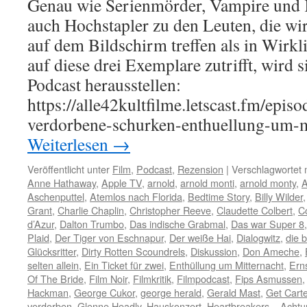
Genau wie Serienmörder, Vampire und K
auch Hochstapler zu den Leuten, die wir
auf dem Bildschirm treffen als in Wirkl
auf diese drei Exemplare zutrifft, wird 
Podcast herausstellen:
https://alle42kultfilme.letscast.fm/epis
verdorbene-schurken-enthuellung-um-
Weiterlesen
→
Veröffentlicht unter
Film
,
Podcast
,
Rezension
|
Verschlagwortet 
Anne Hathaway
,
Apple TV
,
arnold
,
arnold monti
,
arnold monty
,
A
Aschenputtel
,
Atemlos nach Florida
,
Bedtime Story
,
Billy Wilder
Grant
,
Charlie Chaplin
,
Christopher Reeve
,
Claudette Colbert
,
C
d’Azur
,
Dalton Trumbo
,
Das indische Grabmal
,
Das war Super 8
Plaid
,
Der Tiger von Eschnapur
,
Der weiße Hai
,
Dialogwitz
,
die b
Glücksritter
,
Dirty Rotten Scoundrels
,
Diskussion
,
Don Ameche
,
selten allein
,
Ein Ticket für zwei
,
Enthüllung um Mitternacht
,
Erns
Of The Bride
,
Film Noir
,
Filmkritik
,
Filmpodcast
,
Fips Asmussen
Hackman
,
George Cukor
,
george herald
,
Gerald Mast
,
Get Carte
verdorben
,
Glenne Headly
,
Hauskonzert
,
Heartbreakers – Achtu