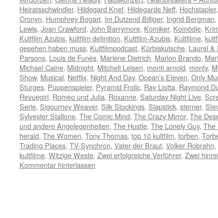
Heiratsschwindler
,
Hildegard Knef
,
Hildegarde Neff
,
Hochstapler
Cronyn
,
Humphrey Bogart
,
Im Dutzend Billiger
,
Ingrid Bergman
Lewis
,
Joan Crawford
,
John Barrymore
,
Komiker
,
Komödie
,
Krim
Kultfilm Azubis
,
kultfilm definition
,
Kultfilm-Azubis
,
Kultfilme
,
kult
gesehen haben muss
,
Kultfilmpodcast
,
Kürbiskutsche
,
Laurel &
Parsons
,
Louis de Funès
,
Marlene Dietrich
,
Marlon Brando
,
Mart
Michael Caine
,
Midnight
,
Mitchell Leisen
,
monti arnold
,
monty
,
M
Show
,
Musical
,
Netflix
,
Night And Day
,
Ocean’s Eleven
,
Only Mur
Sturges
,
Puppenspieler
,
Pyramid Frolic
,
Ray Liotta
,
Raymond Du
Revuegirl
,
Romeo und Julia
,
Roxanne
,
Saturday Night Live
,
Scr
Serie
,
Sigourney Weaver
,
Silk Stockings
,
Slapstick
,
sterner
,
Ste
Sylvester Stallone
,
The Comic Mind
,
The Crazy Mirror
,
The Des
und andere Angelegenheiten
,
The Hustle
,
The Lonely Guy
,
The 
herald
,
The Women
,
Tony Thomas
,
top 10 kultfilm
,
torben
,
Torb
Trading Places
,
TV-Synchron
,
Vater der Braut
,
Volker Robrahn
,
kultfilme
,
Witzige Weste
,
Zwei erfolgreiche Verführer
,
Zwei hinr
Kommentar hinterlassen