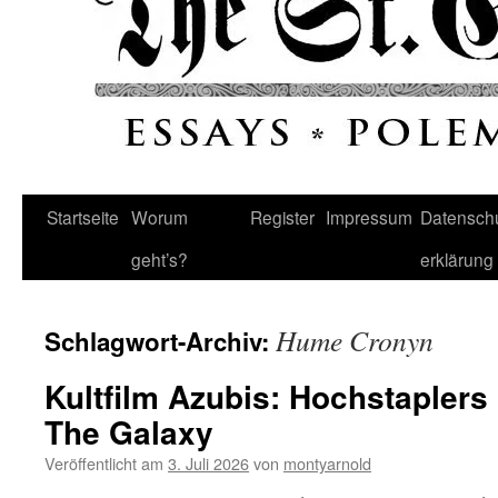
Startseite
Worum
Register
Impressum
Datenschu
geht’s?
erklärung
Hume Cronyn
Schlagwort-Archiv:
Kultfilm Azubis: Hochstapler
The Galaxy
Veröffentlicht am
3. Juli 2026
von
montyarnold