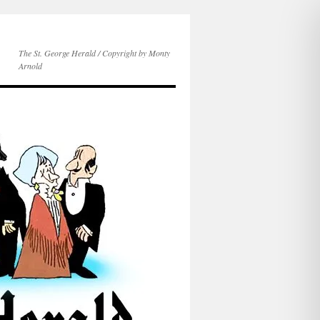
The St. George Herald / Copyright by Monty
Arnold