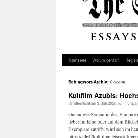
Startseite
Worum geht’s?
Regist
Cocoon
Schlagwort-Archiv:
Kultfilm Azubis: Hoch
Veröffentlicht am
3. Juli 2026
von
montyar
Genau wie Serienmörder, Vampire u
lieber im Kino oder auf dem Bildschi
Exemplare zutrifft, wird sich im heu
https://alle42kultfilme.letscast.fm