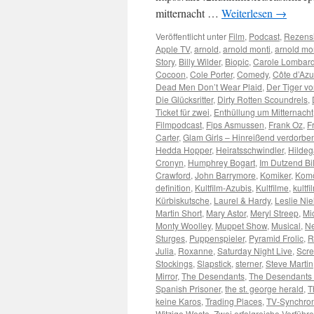
mitternacht …
Weiterlesen
→
Veröffentlicht unter
Film
,
Podcast
,
Rezens
Apple TV
,
arnold
,
arnold monti
,
arnold mo
Story
,
Billy Wilder
,
Biopic
,
Carole Lombar
Cocoon
,
Cole Porter
,
Comedy
,
Côte d’Azu
Dead Men Don’t Wear Plaid
,
Der Tiger v
Die Glücksritter
,
Dirty Rotten Scoundrels
,
Ticket für zwei
,
Enthüllung um Mitternacht
Filmpodcast
,
Fips Asmussen
,
Frank Oz
,
F
Carter
,
Glam Girls – Hinreißend verdorbe
Hedda Hopper
,
Heiratsschwindler
,
Hildeg
Cronyn
,
Humphrey Bogart
,
Im Dutzend Bil
Crawford
,
John Barrymore
,
Komiker
,
Kom
definition
,
Kultfilm-Azubis
,
Kultfilme
,
kultfi
Kürbiskutsche
,
Laurel & Hardy
,
Leslie Nie
Martin Short
,
Mary Astor
,
Meryl Streep
,
Mi
Monty Woolley
,
Muppet Show
,
Musical
,
Ne
Sturges
,
Puppenspieler
,
Pyramid Frolic
,
R
Julia
,
Roxanne
,
Saturday Night Live
,
Scr
Stockings
,
Slapstick
,
sterner
,
Steve Martin
Mirror
,
The Desendants
,
The Desendants 
Spanish Prisoner
,
the st. george herald
,
T
keine Karos
,
Trading Places
,
TV-Synchro
Witzige Weste
,
Zwei erfolgreiche Verführe