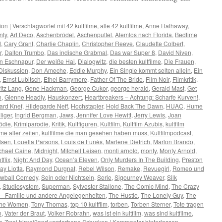
ion
|
Verschlagwortet mit
42 kultfilme
,
alle 42 kultfilme
,
Anne Hathaway
,
nty
,
Art Deco
,
Aschenbrödel
,
Aschenputtel
,
Atemlos nach Florida
,
Bedtime
d
,
Cary Grant
,
Charlie Chaplin
,
Christopher Reeve
,
Claudette Colbert
,
r
,
Dalton Trumbo
,
Das indische Grabmal
,
Das war Super 8
,
David Niven
,
on Eschnapur
,
Der weiße Hai
,
Dialogwitz
,
die besten kultfilme
,
Die Frauen
,
Diskussion
,
Don Ameche
,
Eddie Murphy
,
Ein Single kommt selten allein
,
Ein
,
Ernst Lubitsch
,
Ethel Barrymore
,
Father Of The Bride
,
Film Noir
,
Filmkritik
,
ritz Lang
,
Gene Hackman
,
George Cukor
,
george herald
,
Gerald Mast
,
Get
n
,
Glenne Headly
,
Hauskonzert
,
Heartbreakers – Achtung: Scharfe Kurven!
,
ard Knef
,
Hildegarde Neff
,
Hochstapler
,
Hold Back The Dawn
,
HUAC
,
Hume
liger
,
Ingrid Bergman
,
Jaws
,
Jennifer Love Hewitt
,
Jerry Lewis
,
Joan
ödie
,
Krimiparodie
,
Kritik
,
Kultfiguren
,
Kultfilm
,
Kultfilm Azubis
,
kultfilm
lme aller zeiten
,
kultfilme die man gesehen haben muss
,
Kultfilmpodcast
,
lsen
,
Louella Parsons
,
Louis de Funès
,
Marlene Dietrich
,
Marlon Brando
,
chael Caine
,
Midnight
,
Mitchell Leisen
,
monti arnold
,
monty
,
Monty Arnold
,
tflix
,
Night And Day
,
Ocean’s Eleven
,
Only Murders In The Building
,
Preston
ay Liotta
,
Raymond Durgnat
,
Rebel Wilson
,
Remake
,
Revuegirl
,
Romeo und
ewball Comedy
,
Sein oder Nichtsein
,
Serie
,
Sigourney Weaver
,
Silk
,
Studiosystem
,
Superman
,
Sylvester Stallone
,
The Comic Mind
,
The Crazy
– Familie und andere Angelegenheiten
,
The Hustle
,
The Lonely Guy
,
The
he Women
,
Tony Thomas
,
top 10 kultfilm
,
torben
,
Torben Sterner
,
Tote tragen
n
,
Vater der Braut
,
Volker Robrahn
,
was ist ein kultfilm
,
was sind kultfilme
,
r
,
Zwei hinreißend verdorbene Schurken
|
Kommentar hinterlassen