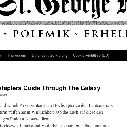
er
Impressum
Datenschutz­erklärung
Cookie-Richtlinie (EU)
staplers Guide Through The Galaxy
nold
nd Klinik-Ärzte zählen auch Hochstapler zu den Leuten, die wir
rm treffen als in Wirklichkeit. Ob das auch auf diese drei
tigen Podcast herausstellen:
/episode/zwei-hinreissend-verdorbene-schurken-enthuellung-um-