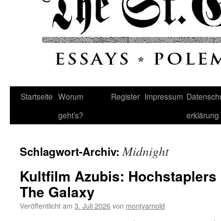
Startseite
Worum
Register
Impressum
Datenschu
geht’s?
erklärung
Midnight
Schlagwort-Archiv:
Kultfilm Azubis: Hochstapler
The Galaxy
Veröffentlicht am
3. Juli 2026
von
montyarnold