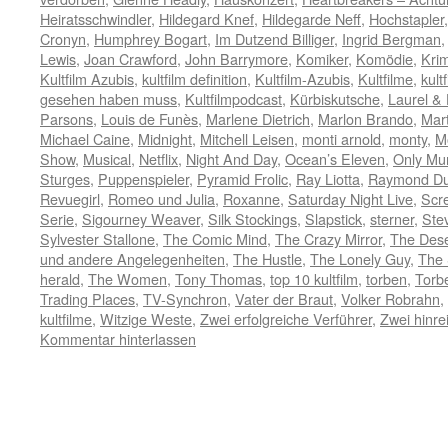
Heiratsschwindler
,
Hildegard Knef
,
Hildegarde Neff
,
Hochstapler
Cronyn
,
Humphrey Bogart
,
Im Dutzend Billiger
,
Ingrid Bergman
Lewis
,
Joan Crawford
,
John Barrymore
,
Komiker
,
Komödie
,
Krim
Kultfilm Azubis
,
kultfilm definition
,
Kultfilm-Azubis
,
Kultfilme
,
kult
gesehen haben muss
,
Kultfilmpodcast
,
Kürbiskutsche
,
Laurel &
Parsons
,
Louis de Funès
,
Marlene Dietrich
,
Marlon Brando
,
Mart
Michael Caine
,
Midnight
,
Mitchell Leisen
,
monti arnold
,
monty
,
M
Show
,
Musical
,
Netflix
,
Night And Day
,
Ocean’s Eleven
,
Only Mur
Sturges
,
Puppenspieler
,
Pyramid Frolic
,
Ray Liotta
,
Raymond Du
Revuegirl
,
Romeo und Julia
,
Roxanne
,
Saturday Night Live
,
Scr
Serie
,
Sigourney Weaver
,
Silk Stockings
,
Slapstick
,
sterner
,
Ste
Sylvester Stallone
,
The Comic Mind
,
The Crazy Mirror
,
The Des
und andere Angelegenheiten
,
The Hustle
,
The Lonely Guy
,
The 
herald
,
The Women
,
Tony Thomas
,
top 10 kultfilm
,
torben
,
Torb
Trading Places
,
TV-Synchron
,
Vater der Braut
,
Volker Robrahn
,
kultfilme
,
Witzige Weste
,
Zwei erfolgreiche Verführer
,
Zwei hinr
Kommentar hinterlassen