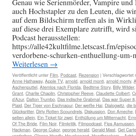
Genau wie Serienmörder, Vampire und K
auch Hochstapler zu den Leuten, die wir
auf dem Bildschirm treffen als in Wirkl
auf diese drei Exemplare zutrifft, wird 
Podcast herausstellen:
https://alle42kultfilme.letscast.fm/epis
verdorbene-schurken-enthuellung-um-
Weiterlesen
→
Veröffentlicht unter
Film
,
Podcast
,
Rezension
|
Verschlagwortet 
Anne Hathaway
,
Apple TV
,
arnold
,
arnold monti
,
arnold monty
,
A
Aschenputtel
,
Atemlos nach Florida
,
Bedtime Story
,
Billy Wilder
Grant
,
Charlie Chaplin
,
Christopher Reeve
,
Claudette Colbert
,
C
d’Azur
,
Dalton Trumbo
,
Das indische Grabmal
,
Das war Super 8
Plaid
,
Der Tiger von Eschnapur
,
Der weiße Hai
,
Dialogwitz
,
die b
Glücksritter
,
Dirty Rotten Scoundrels
,
Diskussion
,
Don Ameche
,
selten allein
,
Ein Ticket für zwei
,
Enthüllung um Mitternacht
,
Erns
Of The Bride
,
Film Noir
,
Filmkritik
,
Filmpodcast
,
Fips Asmussen
Hackman
,
George Cukor
,
george herald
,
Gerald Mast
,
Get Carte
verdorben
,
Glenne Headly
,
Hauskonzert
,
Heartbreakers – Achtu